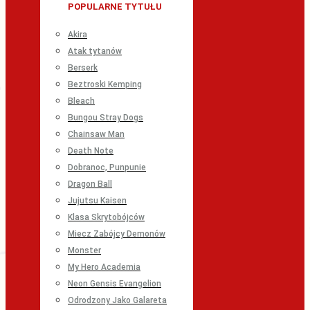
POPULARNE TYTUŁU
Akira
Atak tytanów
Berserk
Beztroski Kemping
Bleach
Bungou Stray Dogs
Chainsaw Man
Death Note
Dobranoc, Punpunie
Dragon Ball
Jujutsu Kaisen
Klasa Skrytobójców
Miecz Zabójcy Demonów
Monster
My Hero Academia
Neon Gensis Evangelion
Odrodzony Jako Galareta