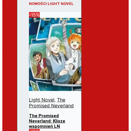
NOWOŚCI LIGHT NOVEL
-15%
Light Novel
,
The
Promised Neverland
The Promised
Neverland: Klisze
wspomnień LN