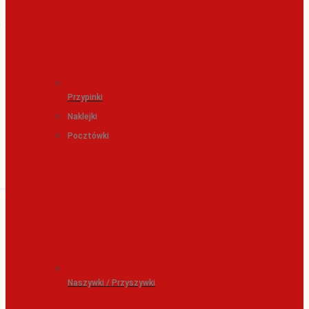
Przypinki
Naklejki
Pocztówki
Naszywki / Przyszywki