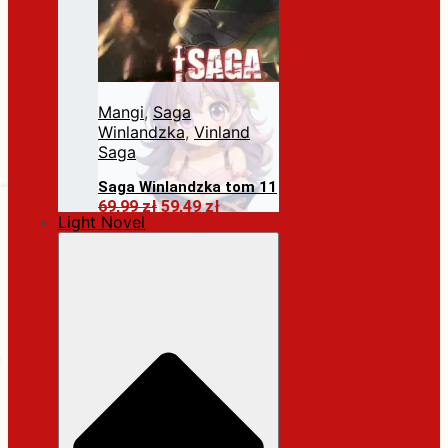
Mangi
,
Saga
Winlandzka
,
Vinland
Saga
Saga Winlandzka tom 11
Pierwotna
Aktualna
69,99
zł
59,49
zł
Light Novel
cena
cena
Dodaj do koszyka
wynosiła:
wynosi:
69,99 zł.
59,49 zł.