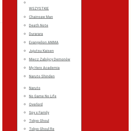
WSZYSTKIE
Chainsaw Man
Death Note
Durarara
Evangelion ANIMA
Jujutsu Kaisen
Miecz Zabójcy Demonów
My Hero Academia
Naruto Shinden
Naruto
No Game No Life
Overlord
Spy x Family
Tokyo Ghoul
Tokyo Ghoul:Re