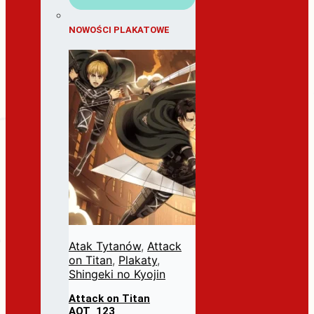
NOWOŚCI PLAKATOWE
Atak Tytanów
,
Attack
on Titan
,
Plakaty
,
Shingeki no Kyojin
Attack on Titan
AOT_123