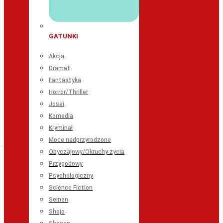
GATUNKI
Akcja
Dramat
Fantastyka
Horror/Thriller
Josei
Komedia
Kryminał
Moce nadprzyrodzone
Obyczajowy/Okruchy życia
Przygodowy
Psychologiczny
Science Fiction
Seinen
Shojo