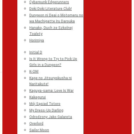
Cyberpunk Edgerunners
Doki Doki Literature Club!
Dungeon ni Deai o Motomeru no
wa Machigatte Iru Darouka
Hanako, Duch ze Szkolnej
Toalety
Horimiya
Initial D
Is It Wrong to Try to Pick Up
Girls in a Dungeon?
K-ON!
Kage no Jitsuryokusha ni
Naritakute!
Kaguya-sama: Love Is War
Kakegurui
Mój Sąsiad Totoro
My Dress-Up Darling
Odrodzony Jako Galareta
Overlord
Sailor Moon