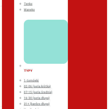
Tenko
Waneko
TYPY
1-tomówki
02-06 (seria krótka)
07-15 (seria średnia)
16-30 (seria długa)
31+ (bardzo długa)