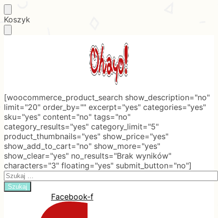
Skip
Skip
Koszyk
to
to
navigation
content
[woocommerce_product_search show_description="no"
limit="20" order_by="" excerpt="yes" categories="yes"
sku="yes" content="no" tags="no"
category_results="yes" category_limit="5"
product_thumbnails="yes" show_price="yes"
show_add_to_cart="no" show_more="yes"
show_clear="yes" no_results="Brak wyników"
characters="3" floating="yes" submit_button="no"]
Search
for:
Facebook-f