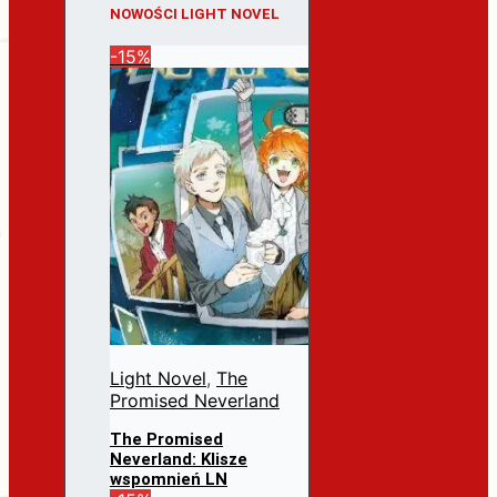
NOWOŚCI LIGHT NOVEL
-15%
Light Novel
,
The
Promised Neverland
The Promised
Neverland: Klisze
wspomnień LN