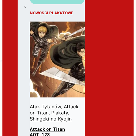
NOWOŚCI PLAKATOWE
Atak Tytanów
,
Attack
on Titan
,
Plakaty
,
Shingeki no Kyojin
Attack on Titan
AOT_123