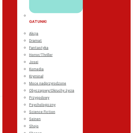
GATUNKI
Akcja
Dramat
Fantastyka
Horror/Thriller
Josei
Komedia
Kryminał
Moce nadprzyrodzone
Obyczajowy/Okruchy życia
Przygodowy
Psychologiczny
Science Fiction
Seinen
Shojo