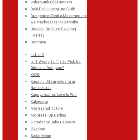
Cyberpunk Edgerunners
Doki Doki Literature Club!
Dungeon ni Deai o Motomeru no
wa Machigatte Iru Darouka
Hanako, Duch ze Szkolnej
Toalety
Horimiya
Initial D
Is It Wrong to Try to Pick Up
Girls in a Dungeon?
K-ON!
Kage no Jitsuryokusha ni
Naritakute!
Kaguya-sama: Love Is War
Kakegurui
Mój Sąsiad Totoro
My Dress-Up Darling
Odrodzony Jako Galareta
Overlord
Sailor Moon