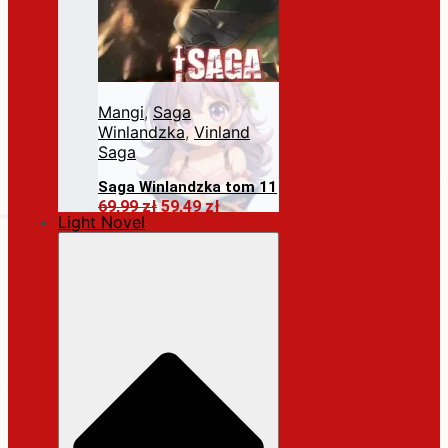
Mangi
,
Saga
Winlandzka
,
Vinland
Saga
Saga Winlandzka tom 11
Pierwotna
Aktualna
69,99
zł
59,49
zł
Light Novel
cena
cena
Dodaj do koszyka
wynosiła:
wynosi:
69,99 zł.
59,49 zł.