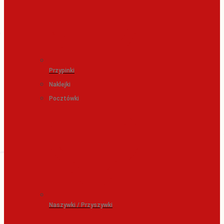
Przypinki
Naklejki
Pocztówki
Naszywki / Przyszywki