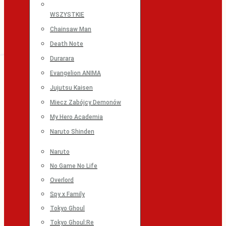
WSZYSTKIE
Chainsaw Man
Death Note
Durarara
Evangelion ANIMA
Jujutsu Kaisen
Miecz Zabójcy Demonów
My Hero Academia
Naruto Shinden
Naruto
No Game No Life
Overlord
Spy x Family
Tokyo Ghoul
Tokyo Ghoul:Re