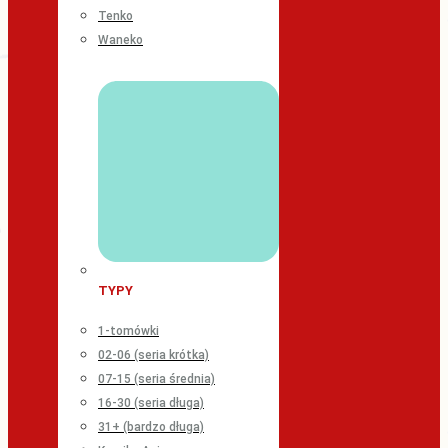
Tenko
Waneko
TYPY
1-tomówki
02-06 (seria krótka)
07-15 (seria średnia)
16-30 (seria długa)
31+ (bardzo długa)