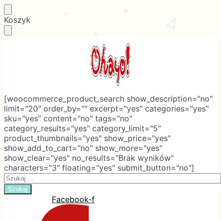
Skip
Skip
Koszyk
to
to
navigation
content
[woocommerce_product_search show_description="no"
limit="20" order_by="" excerpt="yes" categories="yes"
sku="yes" content="no" tags="no"
category_results="yes" category_limit="5"
product_thumbnails="yes" show_price="yes"
show_add_to_cart="no" show_more="yes"
show_clear="yes" no_results="Brak wyników"
characters="3" floating="yes" submit_button="no"]
Search
for:
Facebook-f