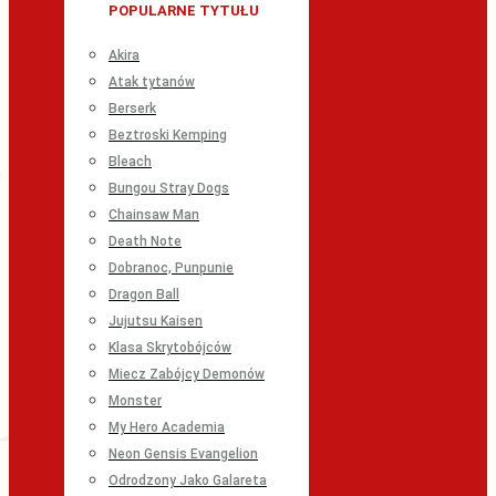
POPULARNE TYTUŁU
Akira
Atak tytanów
Berserk
Beztroski Kemping
Bleach
Bungou Stray Dogs
Chainsaw Man
Death Note
Dobranoc, Punpunie
Dragon Ball
Jujutsu Kaisen
Klasa Skrytobójców
Miecz Zabójcy Demonów
Monster
My Hero Academia
Neon Gensis Evangelion
Odrodzony Jako Galareta