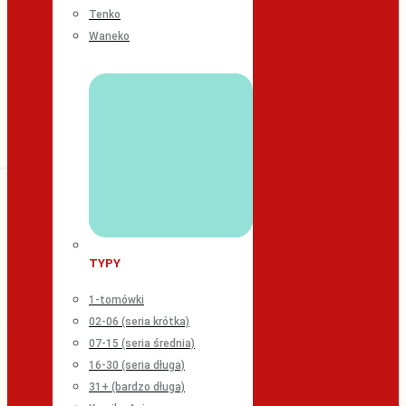
Tenko
Waneko
TYPY
1-tomówki
02-06 (seria krótka)
07-15 (seria średnia)
16-30 (seria długa)
31+ (bardzo długa)