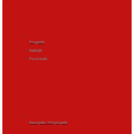
Przypinki
Naklejki
Pocztówki
Naszywki / Przyszywki