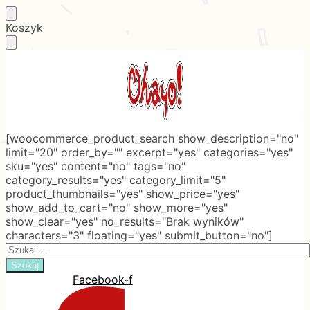
Skip
Skip
Koszyk
to
to
navigation
content
[woocommerce_product_search show_description="no"
limit="20" order_by="" excerpt="yes" categories="yes"
sku="yes" content="no" tags="no"
category_results="yes" category_limit="5"
product_thumbnails="yes" show_price="yes"
show_add_to_cart="no" show_more="yes"
show_clear="yes" no_results="Brak wyników"
characters="3" floating="yes" submit_button="no"]
Search
for:
Facebook-f