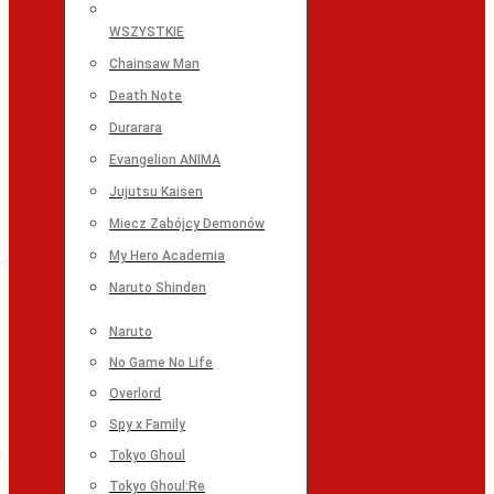
WSZYSTKIE
Chainsaw Man
Death Note
Durarara
Evangelion ANIMA
Jujutsu Kaisen
Miecz Zabójcy Demonów
My Hero Academia
Naruto Shinden
Naruto
No Game No Life
Overlord
Spy x Family
Tokyo Ghoul
Tokyo Ghoul:Re