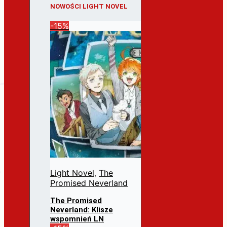
NOWOŚCI LIGHT NOVEL
-15%
Light Novel
,
The
Promised Neverland
The Promised
Neverland: Klisze
wspomnień LN