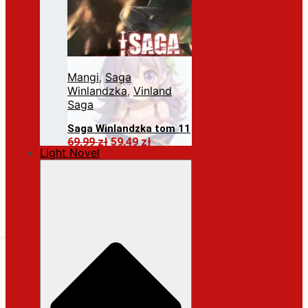
Mangi
,
Saga
Winlandzka
,
Vinland
Saga
Saga Winlandzka tom 11
Pierwotna
Aktualna
69,99
zł
59,49
zł
Light Novel
cena
cena
Dodaj do koszyka
wynosiła:
wynosi:
69,99 zł.
59,49 zł.