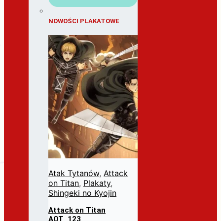
NOWOŚCI PLAKATOWE
Atak Tytanów
,
Attack
on Titan
,
Plakaty
,
Shingeki no Kyojin
Attack on Titan
AOT_123