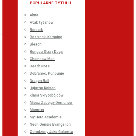
POPULARNE TYTUŁU
Akira
Atak tytanów
Berserk
Beztroski Kemping
Bleach
Bungou Stray Dogs
Chainsaw Man
Death Note
Dobranoc, Punpunie
Dragon Ball
Jujutsu Kaisen
Klasa Skrytobójców
Miecz Zabójcy Demonów
Monster
My Hero Academia
Neon Gensis Evangelion
Odrodzony Jako Galareta