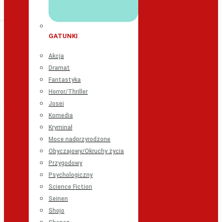
GATUNKI
Akcja
Dramat
Fantastyka
Horror/Thriller
Josei
Komedia
Kryminał
Moce nadprzyrodzone
Obyczajowy/Okruchy życia
Przygodowy
Psychologiczny
Science Fiction
Seinen
Shojo