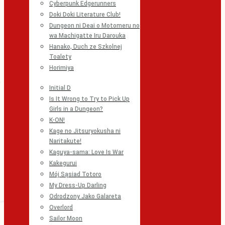
Cyberpunk Edgerunners
Doki Doki Literature Club!
Dungeon ni Deai o Motomeru no
wa Machigatte Iru Darouka
Hanako, Duch ze Szkolnej
Toalety
Horimiya
Initial D
Is It Wrong to Try to Pick Up
Girls in a Dungeon?
K-ON!
Kage no Jitsuryokusha ni
Naritakute!
Kaguya-sama: Love Is War
Kakegurui
Mój Sąsiad Totoro
My Dress-Up Darling
Odrodzony Jako Galareta
Overlord
Sailor Moon