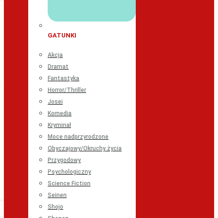
GATUNKI
Akcja
Dramat
Fantastyka
Horror/Thriller
Josei
Komedia
Kryminał
Moce nadprzyrodzone
Obyczajowy/Okruchy życia
Przygodowy
Psychologiczny
Science Fiction
Seinen
Shojo