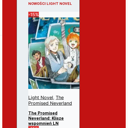
NOWOŚCI LIGHT NOVEL
-15%
Light Novel
,
The
Promised Neverland
The Promised
Neverland: Klisze
wspomnień LN