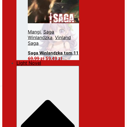
Mangi
,
Saga
Winlandzka
,
Vinland
Saga
Saga Winlandzka tom 11
Pierwotna
Aktualna
69,99
zł
59,49
zł
Light Novel
cena
cena
Dodaj do koszyka
wynosiła:
wynosi:
69,99 zł.
59,49 zł.