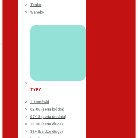
Tenko
Waneko
TYPY
1-tomówki
02-06 (seria krótka)
07-15 (seria średnia)
16-30 (seria długa)
31+ (bardzo długa)