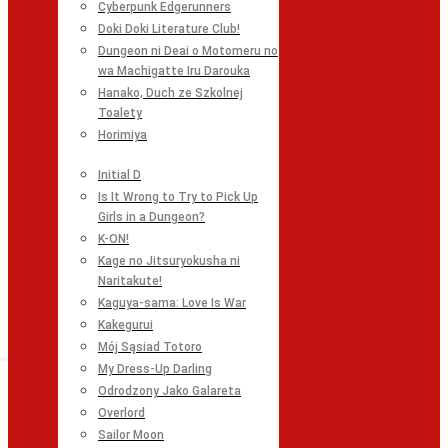
Cyberpunk Edgerunners
Doki Doki Literature Club!
Dungeon ni Deai o Motomeru no
wa Machigatte Iru Darouka
Hanako, Duch ze Szkolnej
Toalety
Horimiya
Initial D
Is It Wrong to Try to Pick Up
Girls in a Dungeon?
K-ON!
Kage no Jitsuryokusha ni
Naritakute!
Kaguya-sama: Love Is War
Kakegurui
Mój Sąsiad Totoro
My Dress-Up Darling
Odrodzony Jako Galareta
Overlord
Sailor Moon