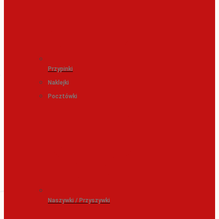
Przypinki
Naklejki
Pocztówki
Naszywki / Przyszywki