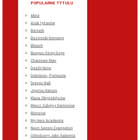
POPULARNE TYTUŁU
Akira
Atak tytanów
Berserk
Beztroski Kemping
Bleach
Bungou Stray Dogs
Chainsaw Man
Death Note
Dobranoc, Punpunie
Dragon Ball
Jujutsu Kaisen
Klasa Skrytobójców
Miecz Zabójcy Demonów
Monster
My Hero Academia
Neon Gensis Evangelion
Odrodzony Jako Galareta