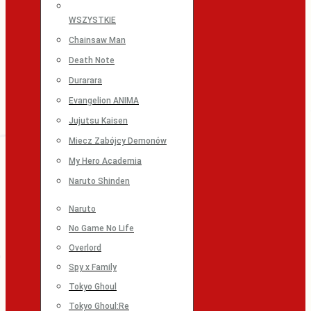
WSZYSTKIE
Chainsaw Man
Death Note
Durarara
Evangelion ANIMA
Jujutsu Kaisen
Miecz Zabójcy Demonów
My Hero Academia
Naruto Shinden
Naruto
No Game No Life
Overlord
Spy x Family
Tokyo Ghoul
Tokyo Ghoul:Re