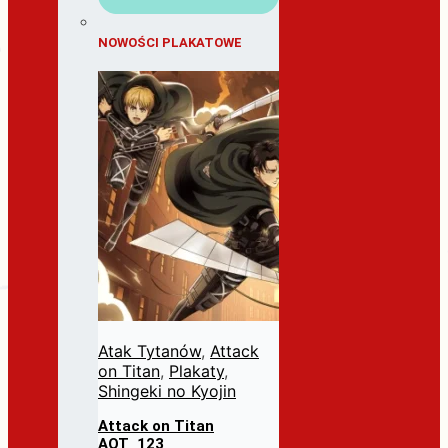
NOWOŚCI PLAKATOWE
Atak Tytanów
,
Attack
on Titan
,
Plakaty
,
Shingeki no Kyojin
Attack on Titan
AOT_123