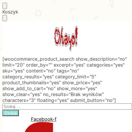
Skip
Skip
Koszyk
to
to
navigation
content
[woocommerce_product_search show_description="no"
limit="20" order_by="" excerpt="yes" categories="yes"
sku="yes" content="no" tags="no"
category_results="yes" category_limit="5"
product_thumbnails="yes" show_price="yes"
show_add_to_cart="no" show_more="yes"
show_clear="yes" no_results="Brak wyników"
characters="3" floating="yes" submit_button="no"]
Search
for:
Facebook-f