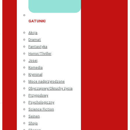
GATUNKI
Akcja
Dramat
Fantastyka
Horror/Thriller
Josei
Komedia
Kryminał
Moce nadprzyrodzone
Obyczajowy/Okruchy życia
Przygodowy
Psychologiczny
Science Fiction
Seinen
Shojo