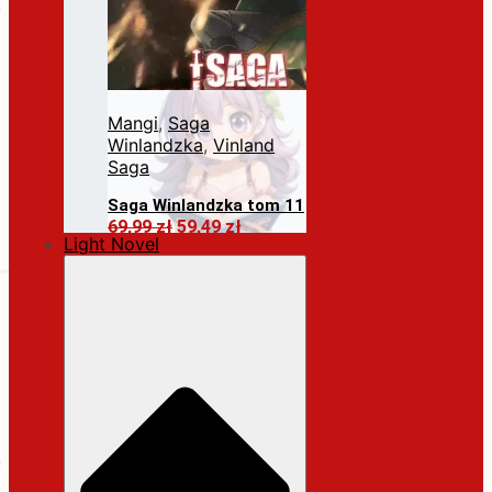
Mangi
,
Saga
Winlandzka
,
Vinland
Saga
Saga Winlandzka tom 11
Pierwotna
Aktualna
69,99
zł
59,49
zł
Light Novel
cena
cena
Dodaj do koszyka
wynosiła:
wynosi:
69,99 zł.
59,49 zł.