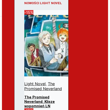
NOWOŚCI LIGHT NOVEL
-15%
Light Novel
,
The
Promised Neverland
The Promised
Neverland: Klisze
wspomnień LN