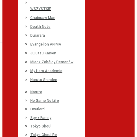
WSZYSTKIE
Chainsaw Man
Death Note
Durarara
Evangelion ANIMA
Jujutsu Kaisen
Miecz Zabójcy Demonów
My Hero Academia
Naruto Shinden
Naruto
No Game No Life
Overlord
Spy x Family
Tokyo Ghoul
Tokyo Ghoul:Re