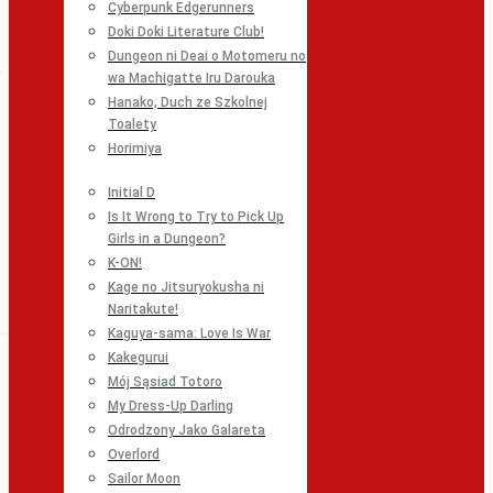
Cyberpunk Edgerunners
Doki Doki Literature Club!
Dungeon ni Deai o Motomeru no
wa Machigatte Iru Darouka
Hanako, Duch ze Szkolnej
Toalety
Horimiya
Initial D
Is It Wrong to Try to Pick Up
Girls in a Dungeon?
K-ON!
Kage no Jitsuryokusha ni
Naritakute!
Kaguya-sama: Love Is War
Kakegurui
Mój Sąsiad Totoro
My Dress-Up Darling
Odrodzony Jako Galareta
Overlord
Sailor Moon