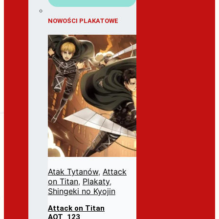
NOWOŚCI PLAKATOWE
Atak Tytanów
,
Attack
on Titan
,
Plakaty
,
Shingeki no Kyojin
Attack on Titan
AOT_123