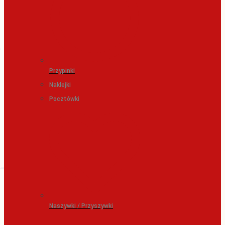
Przypinki
Naklejki
Pocztówki
Naszywki / Przyszywki