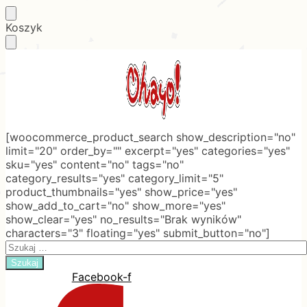
Skip
Skip
Koszyk
to
to
navigation
content
[woocommerce_product_search show_description="no"
limit="20" order_by="" excerpt="yes" categories="yes"
sku="yes" content="no" tags="no"
category_results="yes" category_limit="5"
product_thumbnails="yes" show_price="yes"
show_add_to_cart="no" show_more="yes"
show_clear="yes" no_results="Brak wyników"
characters="3" floating="yes" submit_button="no"]
Search
for:
Facebook-f