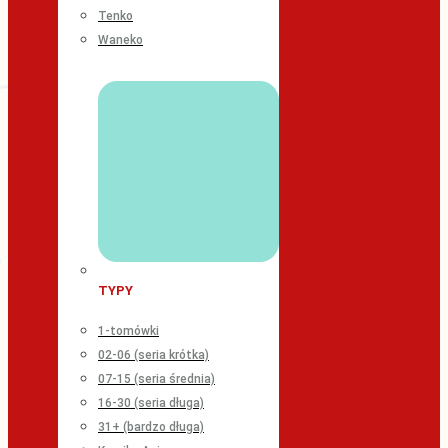
Tenko
Waneko
TYPY
1-tomówki
02-06 (seria krótka)
07-15 (seria średnia)
16-30 (seria długa)
31+ (bardzo długa)