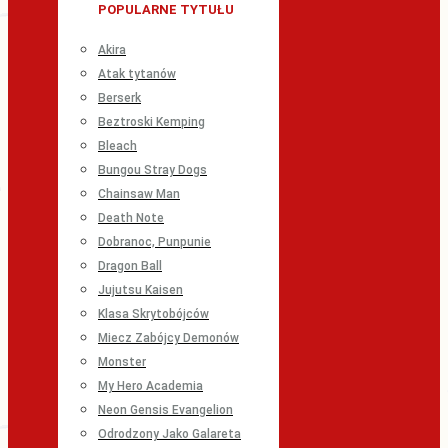
POPULARNE TYTUŁU
Akira
Atak tytanów
Berserk
Beztroski Kemping
Bleach
Bungou Stray Dogs
Chainsaw Man
Death Note
Dobranoc, Punpunie
Dragon Ball
Jujutsu Kaisen
Klasa Skrytobójców
Miecz Zabójcy Demonów
Monster
My Hero Academia
Neon Gensis Evangelion
Odrodzony Jako Galareta