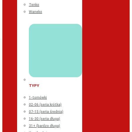
Tenko
Waneko
TYPY
1-tomówki
02-06 (seria krótka)
07-15 (seria średnia)
16-30 (seria długa)
31+ (bardzo długa)