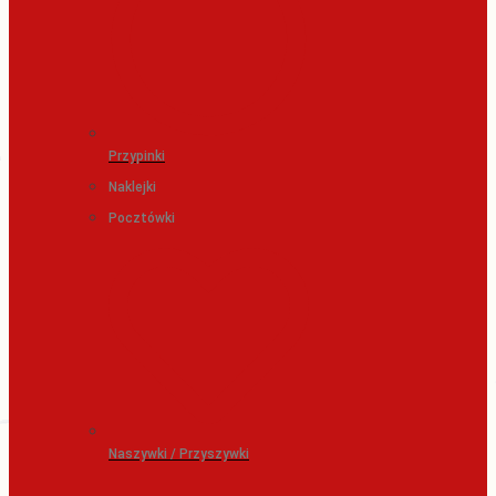
Przypinki
Naklejki
Pocztówki
Naszywki / Przyszywki