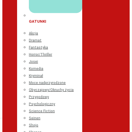
GATUNKI
Akcja
Dramat
Fantastyka
Horror/Thriller
Josei
Komedia
Kryminał
Moce nadprzyrodzone
Obyczajowy/Okruchy życia
Przygodowy
Psychologiczny
Science Fiction
Seinen
Shojo