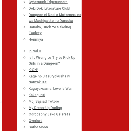
Cyberpunk Edgerunners
Doki Doki Literature Club!
Dungeon ni Deai o Motomeru no
wa Machigatte Iru Darouka
Hanako, Duch ze Szkolnej
Toalety
Horimiya
Initial D
Is It Wrong to Try to Pick Up
Girls in a Dungeon?
K-ON!
Kage no Jitsuryokusha ni
Naritakute!
Kaguya-sama: Love Is War
Kakegurui
Mój Sąsiad Totoro
My Dress-Up Darling
Odrodzony Jako Galareta
Overlord
Sailor Moon