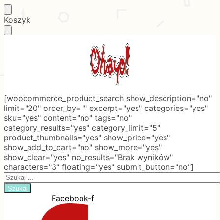
Skip
Skip
Koszyk
to
to
navigation
content
[woocommerce_product_search show_description="no"
limit="20" order_by="" excerpt="yes" categories="yes"
sku="yes" content="no" tags="no"
category_results="yes" category_limit="5"
product_thumbnails="yes" show_price="yes"
show_add_to_cart="no" show_more="yes"
show_clear="yes" no_results="Brak wyników"
characters="3" floating="yes" submit_button="no"]
Search
for:
Facebook-f