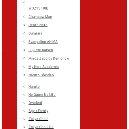
WSZYSTKIE
Chainsaw Man
Death Note
Durarara
Evangelion ANIMA
Jujutsu Kaisen
Miecz Zabójcy Demonów
My Hero Academia
Naruto Shinden
Naruto
No Game No Life
Overlord
Spy x Family
Tokyo Ghoul
Tokyo Ghoul:Re