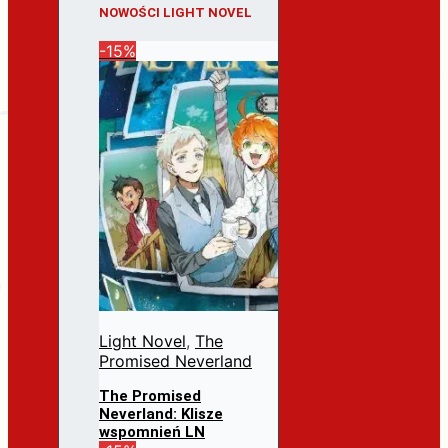
NOWOŚCI LIGHT NOVEL
-15%
Light Novel
,
The
Promised Neverland
The Promised
Neverland: Klisze
wspomnień LN