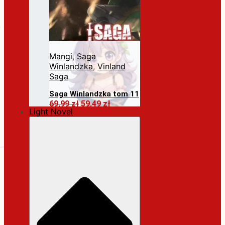
Mangi
,
Saga
Winlandzka
,
Vinland
Saga
Saga Winlandzka tom 11
Pierwotna
Aktualna
69,99
zł
59,49
zł
Light Novel
cena
cena
Dodaj do koszyka
wynosiła:
wynosi:
69,99 zł.
59,49 zł.