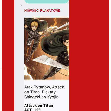
NOWOŚCI PLAKATOWE
Atak Tytanów
,
Attack
on Titan
,
Plakaty
,
Shingeki no Kyojin
Attack on Titan
AOT_123