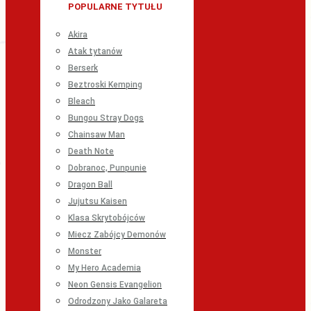
POPULARNE TYTUŁU
Akira
Atak tytanów
Berserk
Beztroski Kemping
Bleach
Bungou Stray Dogs
Chainsaw Man
Death Note
Dobranoc, Punpunie
Dragon Ball
Jujutsu Kaisen
Klasa Skrytobójców
Miecz Zabójcy Demonów
Monster
My Hero Academia
Neon Gensis Evangelion
Odrodzony Jako Galareta