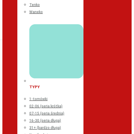
Tenko
Waneko
TYPY
1-tomówki
02-06 (seria krótka)
07-15 (seria średnia)
16-30 (seria długa)
31+ (bardzo długa)