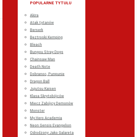
POPULARNE TYTUŁU
Akira
Atak tytanów
Berserk
Beztroski Kemping
Bleach
Bungou Stray Dogs
Chainsaw Man
Death Note
Dobranoc, Punpunie
Dragon Ball
Jujutsu Kaisen
Klasa Skrytobójców
Miecz Zabójcy Demonów
Monster
My Hero Academia
Neon Gensis Evangelion
Odrodzony Jako Galareta