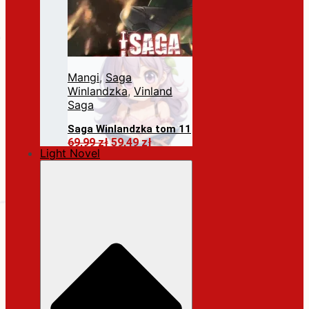
Mangi
,
Saga
Winlandzka
,
Vinland
Saga
Saga Winlandzka tom 11
Pierwotna
Aktualna
69,99
zł
59,49
zł
Light Novel
cena
cena
Dodaj do koszyka
wynosiła:
wynosi:
69,99 zł.
59,49 zł.