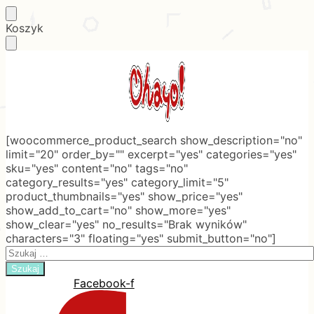
Skip
Skip
Koszyk
to
to
navigation
content
[woocommerce_product_search show_description="no"
limit="20" order_by="" excerpt="yes" categories="yes"
sku="yes" content="no" tags="no"
category_results="yes" category_limit="5"
product_thumbnails="yes" show_price="yes"
show_add_to_cart="no" show_more="yes"
show_clear="yes" no_results="Brak wyników"
characters="3" floating="yes" submit_button="no"]
Search
for:
Facebook-f