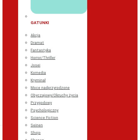
GATUNKI
Akcja
Dramat
Fantastyka
Horror/Thriller
Josei
Komedia
Kryminał
Moce nadprzyrodzone
Obyczajowy/Okruchy życia
Przygodowy
Psychologiczny
Science Fiction
Seinen
Shojo