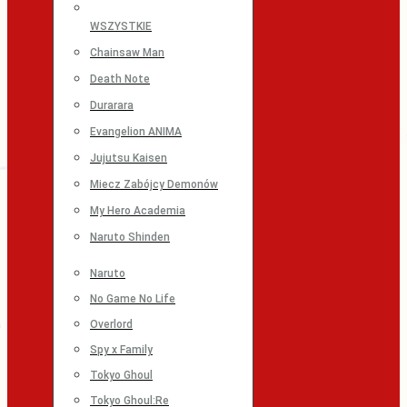
WSZYSTKIE
Chainsaw Man
Death Note
Durarara
Evangelion ANIMA
Jujutsu Kaisen
Miecz Zabójcy Demonów
My Hero Academia
Naruto Shinden
Naruto
No Game No Life
Overlord
Spy x Family
Tokyo Ghoul
Tokyo Ghoul:Re