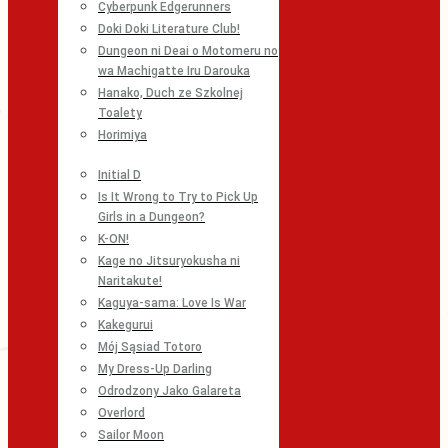
Cyberpunk Edgerunners
Doki Doki Literature Club!
Dungeon ni Deai o Motomeru no
wa Machigatte Iru Darouka
Hanako, Duch ze Szkolnej
Toalety
Horimiya
Initial D
Is It Wrong to Try to Pick Up
Girls in a Dungeon?
K-ON!
Kage no Jitsuryokusha ni
Naritakute!
Kaguya-sama: Love Is War
Kakegurui
Mój Sąsiad Totoro
My Dress-Up Darling
Odrodzony Jako Galareta
Overlord
Sailor Moon