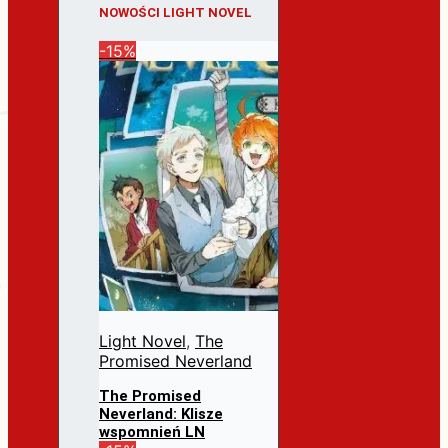
NOWOŚCI LIGHT NOVEL
-15%
Light Novel
,
The
Promised Neverland
The Promised
Neverland: Klisze
wspomnień LN