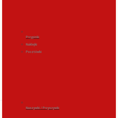
Przypinki
Naklejki
Pocztówki
Naszywki / Przyszywki