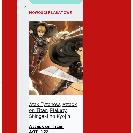
NOWOŚCI PLAKATOWE
Atak Tytanów
,
Attack
on Titan
,
Plakaty
,
Shingeki no Kyojin
Attack on Titan
AOT_123