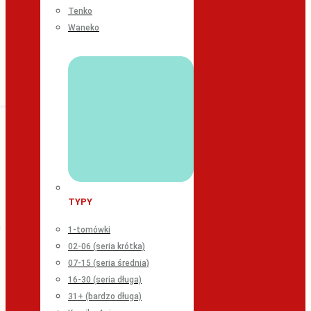
Tenko
Waneko
TYPY
1-tomówki
02-06 (seria krótka)
07-15 (seria średnia)
16-30 (seria długa)
31+ (bardzo długa)