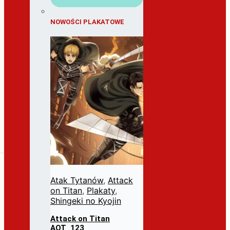
NOWOŚCI PLAKATOWE
Atak Tytanów
,
Attack
on Titan
,
Plakaty
,
Shingeki no Kyojin
Attack on Titan
AOT_123