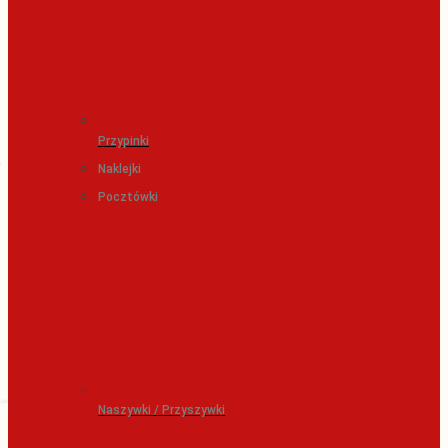
Przypinki
Naklejki
Pocztówki
Naszywki / Przyszywki