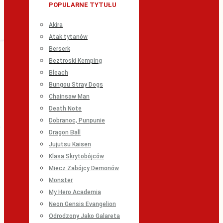
POPULARNE TYTUŁU
Akira
Atak tytanów
Berserk
Beztroski Kemping
Bleach
Bungou Stray Dogs
Chainsaw Man
Death Note
Dobranoc, Punpunie
Dragon Ball
Jujutsu Kaisen
Klasa Skrytobójców
Miecz Zabójcy Demonów
Monster
My Hero Academia
Neon Gensis Evangelion
Odrodzony Jako Galareta