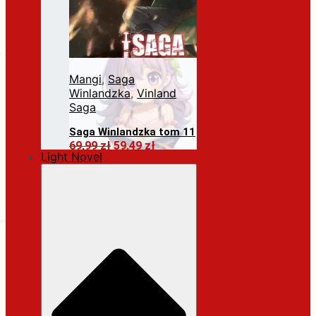
Mangi
,
Saga
Winlandzka
,
Vinland
Saga
Saga Winlandzka tom 11
Pierwotna
Aktualna
69,99
zł
59,49
zł
Light Novel
cena
cena
Dodaj do koszyka
wynosiła:
wynosi:
69,99 zł.
59,49 zł.