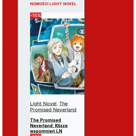
NOWOŚCI LIGHT NOVEL
-15%
Light Novel
,
The
Promised Neverland
The Promised
Neverland: Klisze
wspomnień LN