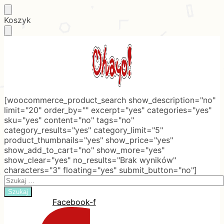
Skip
Skip
Koszyk
to
to
navigation
content
[woocommerce_product_search show_description="no"
limit="20" order_by="" excerpt="yes" categories="yes"
sku="yes" content="no" tags="no"
category_results="yes" category_limit="5"
product_thumbnails="yes" show_price="yes"
show_add_to_cart="no" show_more="yes"
show_clear="yes" no_results="Brak wyników"
characters="3" floating="yes" submit_button="no"]
Search
for:
Facebook-f