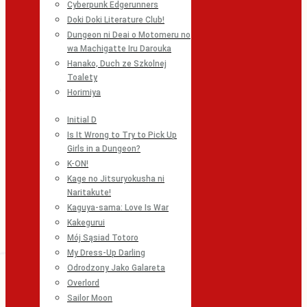
Cyberpunk Edgerunners
Doki Doki Literature Club!
Dungeon ni Deai o Motomeru no
wa Machigatte Iru Darouka
Hanako, Duch ze Szkolnej
Toalety
Horimiya
Initial D
Is It Wrong to Try to Pick Up
Girls in a Dungeon?
K-ON!
Kage no Jitsuryokusha ni
Naritakute!
Kaguya-sama: Love Is War
Kakegurui
Mój Sąsiad Totoro
My Dress-Up Darling
Odrodzony Jako Galareta
Overlord
Sailor Moon