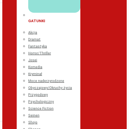
GATUNKI
Akcja
Dramat
Fantastyka
Horror/Thriller
Josei
Komedia
Kryminał
Moce nadprzyrodzone
Obyczajowy/Okruchy życia
Przygodowy
Psychologiczny
Science Fiction
Seinen
Shojo