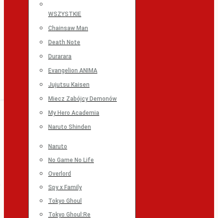
WSZYSTKIE
Chainsaw Man
Death Note
Durarara
Evangelion ANIMA
Jujutsu Kaisen
Miecz Zabójcy Demonów
My Hero Academia
Naruto Shinden
Naruto
No Game No Life
Overlord
Spy x Family
Tokyo Ghoul
Tokyo Ghoul:Re