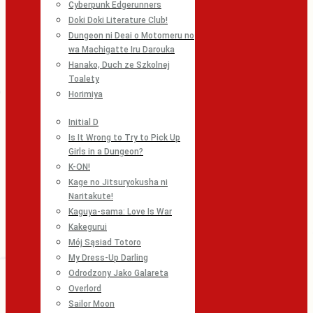
Cyberpunk Edgerunners
Doki Doki Literature Club!
Dungeon ni Deai o Motomeru no
wa Machigatte Iru Darouka
Hanako, Duch ze Szkolnej
Toalety
Horimiya
Initial D
Is It Wrong to Try to Pick Up
Girls in a Dungeon?
K-ON!
Kage no Jitsuryokusha ni
Naritakute!
Kaguya-sama: Love Is War
Kakegurui
Mój Sąsiad Totoro
My Dress-Up Darling
Odrodzony Jako Galareta
Overlord
Sailor Moon