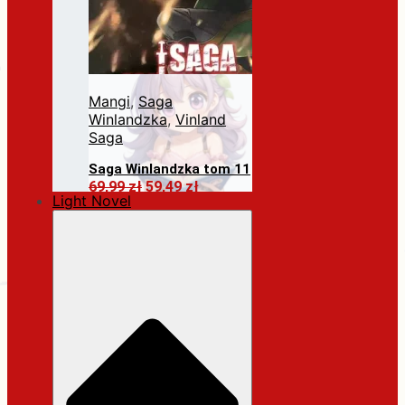
Mangi
,
Saga
Winlandzka
,
Vinland
Saga
Saga Winlandzka tom 11
Pierwotna
Aktualna
69,99
zł
59,49
zł
Light Novel
cena
cena
Dodaj do koszyka
wynosiła:
wynosi:
69,99 zł.
59,49 zł.