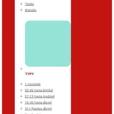
Tenko
Waneko
TYPY
1-tomówki
02-06 (seria krótka)
07-15 (seria średnia)
16-30 (seria długa)
31+ (bardzo długa)