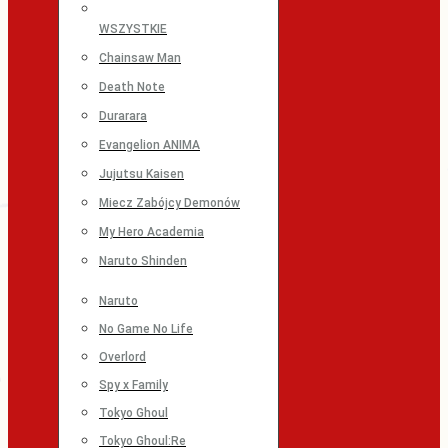
WSZYSTKIE
Chainsaw Man
Death Note
Durarara
Evangelion ANIMA
Jujutsu Kaisen
Miecz Zabójcy Demonów
My Hero Academia
Naruto Shinden
Naruto
No Game No Life
Overlord
Spy x Family
Tokyo Ghoul
Tokyo Ghoul:Re