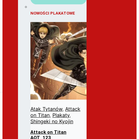
NOWOŚCI PLAKATOWE
Atak Tytanów
,
Attack
on Titan
,
Plakaty
,
Shingeki no Kyojin
Attack on Titan
AOT_123