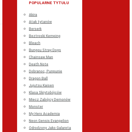
POPULARNE TYTUŁU
Akira
Atak tytanów
Berserk
Beztroski Kemping
Bleach
Bungou Stray Dogs
Chainsaw Man
Death Note
Dobranoc, Punpunie
Dragon Ball
Jujutsu Kaisen
Klasa Skrytobójców
Miecz Zabójcy Demonów
Monster
My Hero Academia
Neon Gensis Evangelion
Odrodzony Jako Galareta