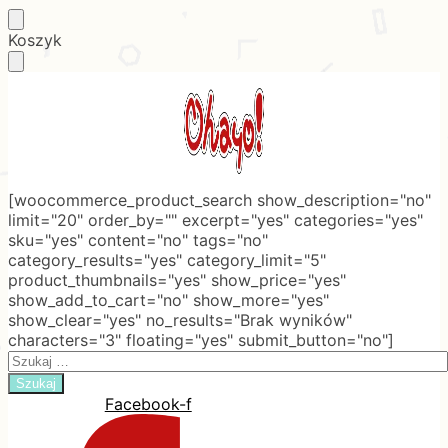
Skip
Skip
Koszyk
to
to
navigation
content
[woocommerce_product_search show_description="no"
limit="20" order_by="" excerpt="yes" categories="yes"
sku="yes" content="no" tags="no"
category_results="yes" category_limit="5"
product_thumbnails="yes" show_price="yes"
show_add_to_cart="no" show_more="yes"
show_clear="yes" no_results="Brak wyników"
characters="3" floating="yes" submit_button="no"]
Search
for:
Facebook-f