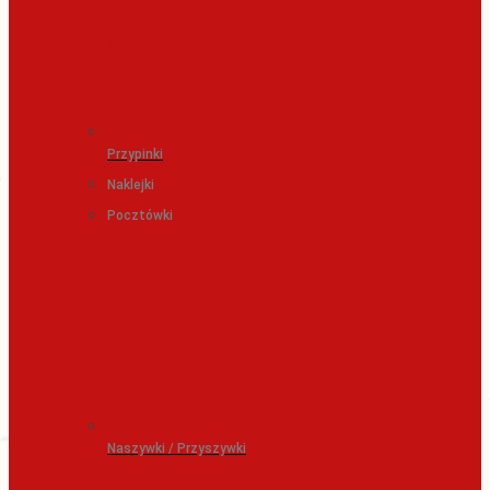
Przypinki
Naklejki
Pocztówki
Naszywki / Przyszywki