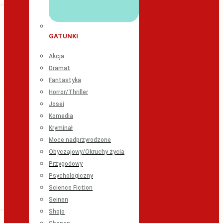
GATUNKI
Akcja
Dramat
Fantastyka
Horror/Thriller
Josei
Komedia
Kryminał
Moce nadprzyrodzone
Obyczajowy/Okruchy życia
Przygodowy
Psychologiczny
Science Fiction
Seinen
Shojo