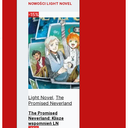
NOWOŚCI LIGHT NOVEL
-15%
Light Novel
,
The
Promised Neverland
The Promised
Neverland: Klisze
wspomnień LN