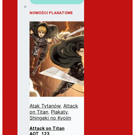
NOWOŚCI PLAKATOWE
Atak Tytanów
,
Attack
on Titan
,
Plakaty
,
Shingeki no Kyojin
Attack on Titan
AOT_123