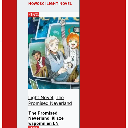
NOWOŚCI LIGHT NOVEL
-15%
Light Novel
,
The
Promised Neverland
The Promised
Neverland: Klisze
wspomnień LN