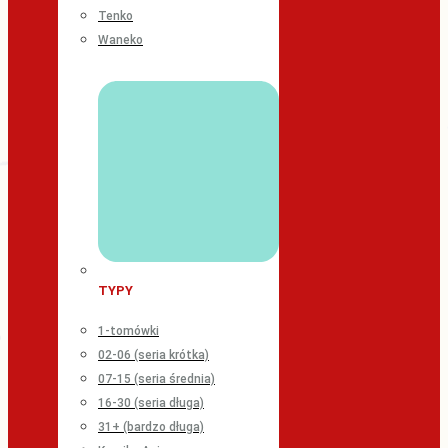
Tenko
Waneko
TYPY
1-tomówki
02-06 (seria krótka)
07-15 (seria średnia)
16-30 (seria długa)
31+ (bardzo długa)