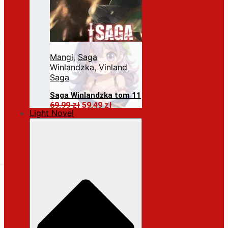
Mangi
,
Saga
Winlandzka
,
Vinland
Saga
Saga Winlandzka tom 11
Pierwotna
Aktualna
69,99
zł
59,49
zł
Light Novel
cena
cena
Dodaj do koszyka
wynosiła:
wynosi:
69,99 zł.
59,49 zł.