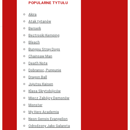
POPULARNE TYTUŁU
Akira
Atak tytanów
Berserk
Beztroski Kemping
Bleach
Bungou Stray Dogs
Chainsaw Man
Death Note
Dobranoc, Punpunie
Dragon Ball
Jujutsu Kaisen
Klasa Skrytobójców
Miecz Zabójcy Demonów
Monster
My Hero Academia
Neon Gensis Evangelion
Odrodzony Jako Galareta