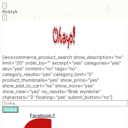
Skip
Skip
Koszyk
to
to
navigation
content
[woocommerce_product_search show_description="no"
limit="20" order_by="" excerpt="yes" categories="yes"
sku="yes" content="no" tags="no"
category_results="yes" category_limit="5"
product_thumbnails="yes" show_price="yes"
show_add_to_cart="no" show_more="yes"
show_clear="yes" no_results="Brak wyników"
characters="3" floating="yes" submit_button="no"]
Search
for:
Facebook-f