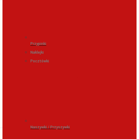
Przypinki
Naklejki
Pocztówki
Naszywki / Przyszywki