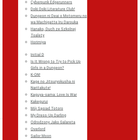
Cyberpunk Edgerunners
Doki Doki Literature Club!
Dungeon ni Deai o Motomeru no
wa Machigatte Iru Darouka
Hanako, Duch ze Szkolnej
Toalety
Horimiya
Initial D
Is It Wrong to Try to Pick Up
Girls in a Dungeon?
K-ON!
Kage no Jitsuryokusha ni
Naritakute!
Kaguya-sama: Love Is War
Kakegurui
Mój Sąsiad Totoro
My Dress-Up Darling
Odrodzony Jako Galareta
Overlord
Sailor Moon