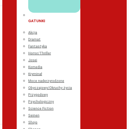
GATUNKI
Akcja
Dramat
Fantastyka
Horror/Thriller
Josei
Komedia
Kryminał
Moce nadprzyrodzone
Obyczajowy/Okruchy życia
Przygodowy
Psychologiczny
Science Fiction
Seinen
Shojo