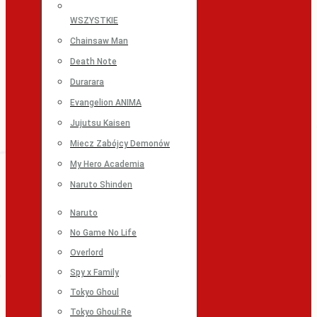
WSZYSTKIE
Chainsaw Man
Death Note
Durarara
Evangelion ANIMA
Jujutsu Kaisen
Miecz Zabójcy Demonów
My Hero Academia
Naruto Shinden
Naruto
No Game No Life
Overlord
Spy x Family
Tokyo Ghoul
Tokyo Ghoul:Re