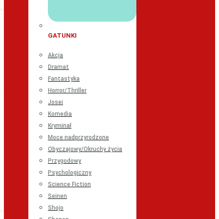
GATUNKI
Akcja
Dramat
Fantastyka
Horror/Thriller
Josei
Komedia
Kryminał
Moce nadprzyrodzone
Obyczajowy/Okruchy życia
Przygodowy
Psychologiczny
Science Fiction
Seinen
Shojo