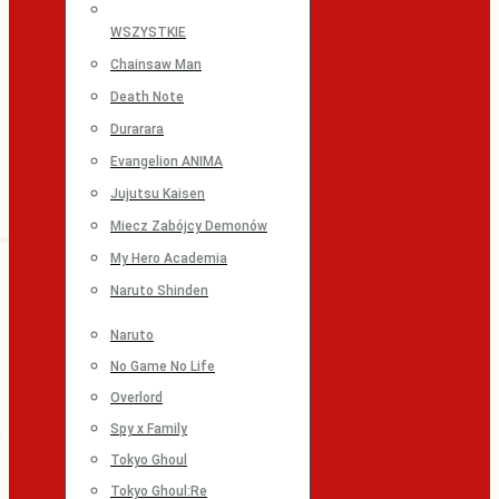
WSZYSTKIE
Chainsaw Man
Death Note
Durarara
Evangelion ANIMA
Jujutsu Kaisen
Miecz Zabójcy Demonów
My Hero Academia
Naruto Shinden
Naruto
No Game No Life
Overlord
Spy x Family
Tokyo Ghoul
Tokyo Ghoul:Re