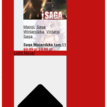
Mangi
,
Saga
Winlandzka
,
Vinland
Saga
Saga Winlandzka tom 11
Pierwotna
Aktualna
69,99
zł
59,49
zł
Light Novel
cena
cena
Dodaj do koszyka
wynosiła:
wynosi:
69,99 zł.
59,49 zł.