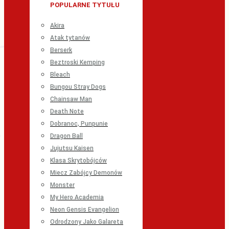
POPULARNE TYTUŁU
Akira
Atak tytanów
Berserk
Beztroski Kemping
Bleach
Bungou Stray Dogs
Chainsaw Man
Death Note
Dobranoc, Punpunie
Dragon Ball
Jujutsu Kaisen
Klasa Skrytobójców
Miecz Zabójcy Demonów
Monster
My Hero Academia
Neon Gensis Evangelion
Odrodzony Jako Galareta