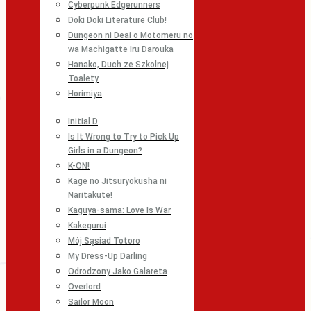
Cyberpunk Edgerunners
Doki Doki Literature Club!
Dungeon ni Deai o Motomeru no
wa Machigatte Iru Darouka
Hanako, Duch ze Szkolnej
Toalety
Horimiya
Initial D
Is It Wrong to Try to Pick Up
Girls in a Dungeon?
K-ON!
Kage no Jitsuryokusha ni
Naritakute!
Kaguya-sama: Love Is War
Kakegurui
Mój Sąsiad Totoro
My Dress-Up Darling
Odrodzony Jako Galareta
Overlord
Sailor Moon