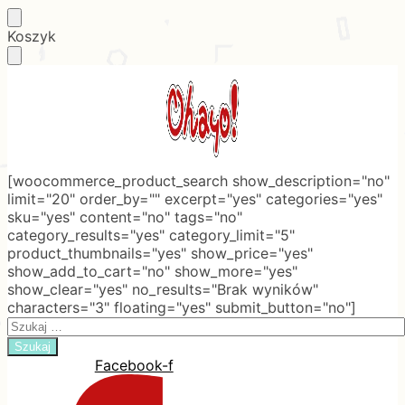
Skip
Skip
Koszyk
to
to
navigation
content
[woocommerce_product_search show_description="no"
limit="20" order_by="" excerpt="yes" categories="yes"
sku="yes" content="no" tags="no"
category_results="yes" category_limit="5"
product_thumbnails="yes" show_price="yes"
show_add_to_cart="no" show_more="yes"
show_clear="yes" no_results="Brak wyników"
characters="3" floating="yes" submit_button="no"]
Search
for:
Facebook-f