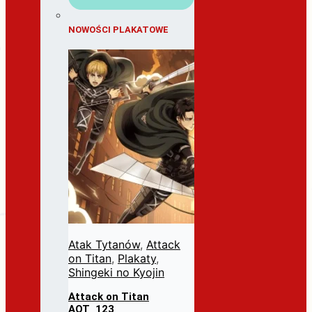
NOWOŚCI PLAKATOWE
Atak Tytanów
,
Attack
on Titan
,
Plakaty
,
Shingeki no Kyojin
Attack on Titan
AOT_123