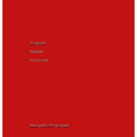
Przypinki
Naklejki
Pocztówki
Naszywki / Przyszywki