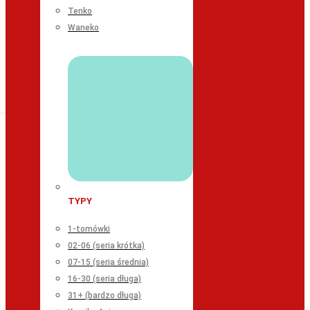
Tenko
Waneko
TYPY
1-tomówki
02-06 (seria krótka)
07-15 (seria średnia)
16-30 (seria długa)
31+ (bardzo długa)