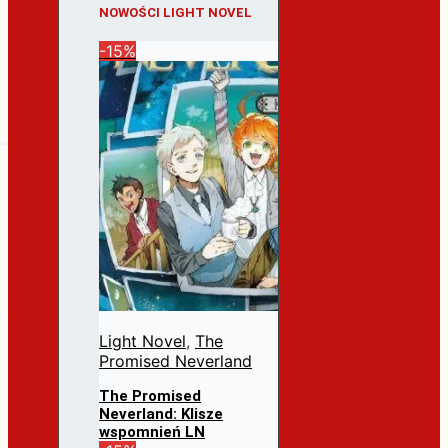
NOWOŚCI LIGHT NOVEL
-15%
Light Novel
,
The
Promised Neverland
The Promised
Neverland: Klisze
wspomnień LN