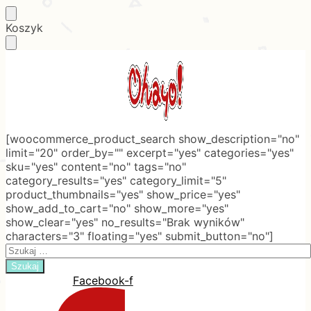
Skip
Skip
Koszyk
to
to
navigation
content
[woocommerce_product_search show_description="no"
limit="20" order_by="" excerpt="yes" categories="yes"
sku="yes" content="no" tags="no"
category_results="yes" category_limit="5"
product_thumbnails="yes" show_price="yes"
show_add_to_cart="no" show_more="yes"
show_clear="yes" no_results="Brak wyników"
characters="3" floating="yes" submit_button="no"]
Search
for:
Facebook-f