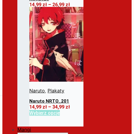
Zakres
14,99
zł
–
26,99
zł
cen:
Ten
Wybierz opcje
od
produkt
14,99 zł
ma
do
wiele
26,99 zł
wariantów.
Opcje
można
wybrać
na
stronie
produktu
Naruto
,
Plakaty
Naruto NRTO_201
Zakres
14,99
zł
–
34,99
zł
cen:
Ten
Wybierz opcje
od
produkt
14,99 zł
ma
do
Mangi
wiele