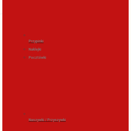
Przypinki
Naklejki
Pocztówki
Naszywki / Przyszywki