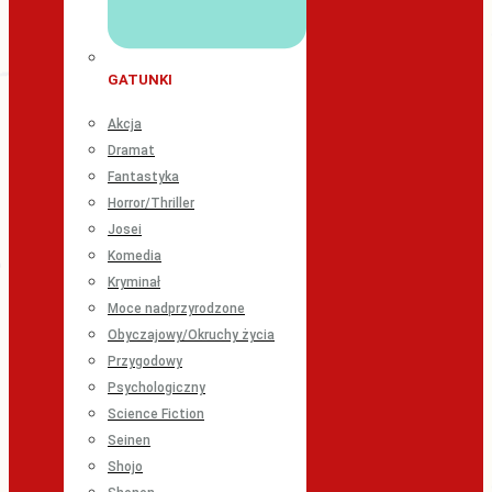
GATUNKI
Akcja
Dramat
Fantastyka
Horror/Thriller
Josei
Komedia
Kryminał
Moce nadprzyrodzone
Obyczajowy/Okruchy życia
Przygodowy
Psychologiczny
Science Fiction
Seinen
Shojo