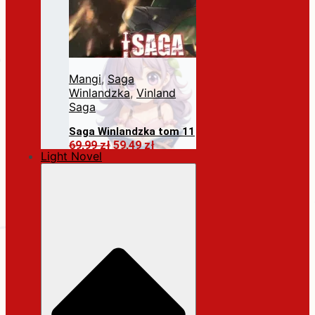
Mangi
,
Saga
Winlandzka
,
Vinland
Saga
Saga Winlandzka tom 11
Pierwotna
Aktualna
69,99
zł
59,49
zł
Light Novel
cena
cena
Dodaj do koszyka
wynosiła:
wynosi:
69,99 zł.
59,49 zł.