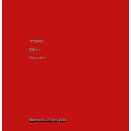
Przypinki
Naklejki
Pocztówki
Naszywki / Przyszywki