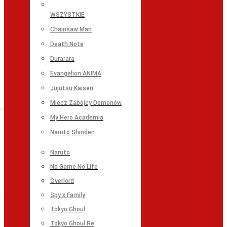
WSZYSTKIE
Chainsaw Man
Death Note
Durarara
Evangelion ANIMA
Jujutsu Kaisen
Miecz Zabójcy Demonów
My Hero Academia
Naruto Shinden
Naruto
No Game No Life
Overlord
Spy x Family
Tokyo Ghoul
Tokyo Ghoul:Re