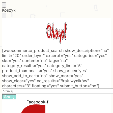
Skip
Skip
Koszyk
to
to
navigation
content
[woocommerce_product_search show_description="no"
limit="20" order_by="" excerpt="yes" categories="yes"
sku="yes" content="no" tags="no"
category_results="yes" category_limit="5"
product_thumbnails="yes" show_price="yes"
show_add_to_cart="no" show_more="yes"
show_clear="yes" no_results="Brak wyników"
characters="3" floating="yes" submit_button="no"]
Search
for:
Facebook-f