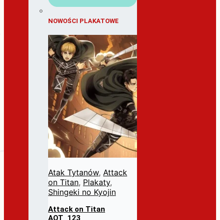
NOWOŚCI PLAKATOWE
Atak Tytanów
,
Attack
on Titan
,
Plakaty
,
Shingeki no Kyojin
Attack on Titan
AOT_123