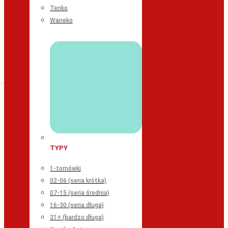
Tenko
Waneko
TYPY
1-tomówki
02-06 (seria krótka)
07-15 (seria średnia)
16-30 (seria długa)
31+ (bardzo długa)