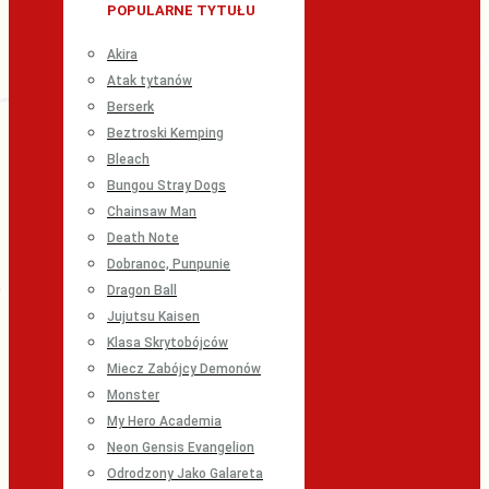
POPULARNE TYTUŁU
Akira
Atak tytanów
Berserk
Beztroski Kemping
Bleach
Bungou Stray Dogs
Chainsaw Man
Death Note
Dobranoc, Punpunie
Dragon Ball
Jujutsu Kaisen
Klasa Skrytobójców
Miecz Zabójcy Demonów
Monster
My Hero Academia
Neon Gensis Evangelion
Odrodzony Jako Galareta