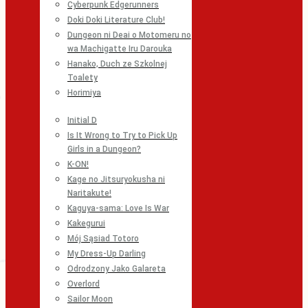
Cyberpunk Edgerunners
Doki Doki Literature Club!
Dungeon ni Deai o Motomeru no
wa Machigatte Iru Darouka
Hanako, Duch ze Szkolnej
Toalety
Horimiya
Initial D
Is It Wrong to Try to Pick Up
Girls in a Dungeon?
K-ON!
Kage no Jitsuryokusha ni
Naritakute!
Kaguya-sama: Love Is War
Kakegurui
Mój Sąsiad Totoro
My Dress-Up Darling
Odrodzony Jako Galareta
Overlord
Sailor Moon