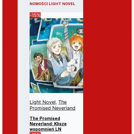
NOWOŚCI LIGHT NOVEL
-15%
Light Novel
,
The
Promised Neverland
The Promised
Neverland: Klisze
wspomnień LN