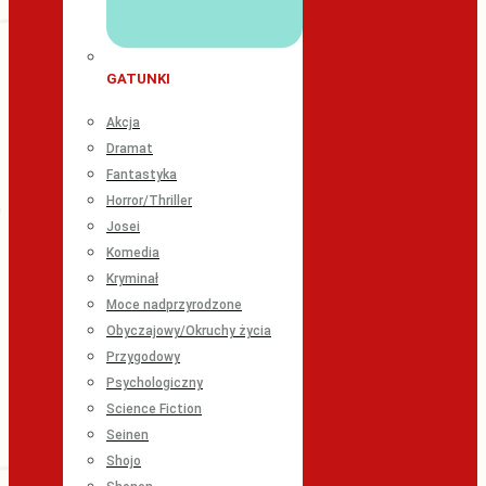
GATUNKI
Akcja
Dramat
Fantastyka
Horror/Thriller
Josei
Komedia
Kryminał
Moce nadprzyrodzone
Obyczajowy/Okruchy życia
Przygodowy
Psychologiczny
Science Fiction
Seinen
Shojo