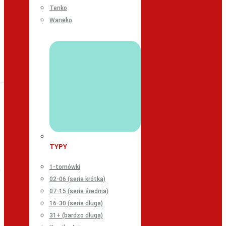
Tenko
Waneko
TYPY
1-tomówki
02-06 (seria krótka)
07-15 (seria średnia)
16-30 (seria długa)
31+ (bardzo długa)