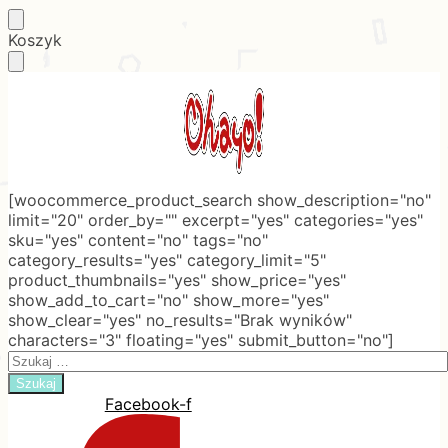
Skip
Skip
Koszyk
to
to
navigation
content
[woocommerce_product_search show_description="no"
limit="20" order_by="" excerpt="yes" categories="yes"
sku="yes" content="no" tags="no"
category_results="yes" category_limit="5"
product_thumbnails="yes" show_price="yes"
show_add_to_cart="no" show_more="yes"
show_clear="yes" no_results="Brak wyników"
characters="3" floating="yes" submit_button="no"]
Search
for:
Facebook-f