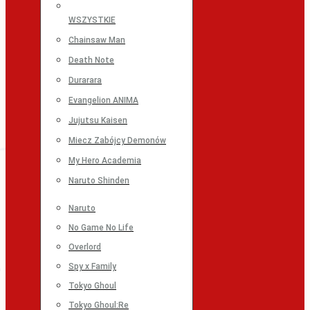
WSZYSTKIE
Chainsaw Man
Death Note
Durarara
Evangelion ANIMA
Jujutsu Kaisen
Miecz Zabójcy Demonów
My Hero Academia
Naruto Shinden
Naruto
No Game No Life
Overlord
Spy x Family
Tokyo Ghoul
Tokyo Ghoul:Re