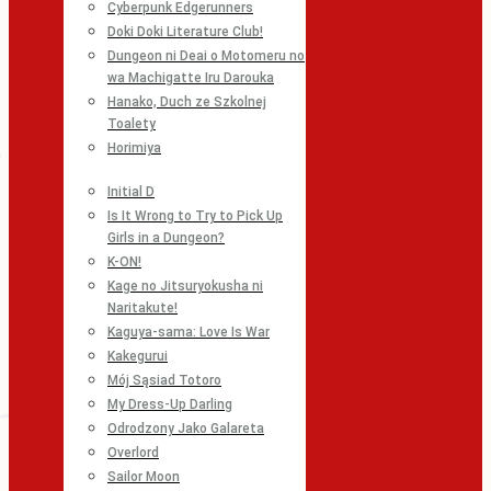
Cyberpunk Edgerunners
Doki Doki Literature Club!
Dungeon ni Deai o Motomeru no
wa Machigatte Iru Darouka
Hanako, Duch ze Szkolnej
Toalety
Horimiya
Initial D
Is It Wrong to Try to Pick Up
Girls in a Dungeon?
K-ON!
Kage no Jitsuryokusha ni
Naritakute!
Kaguya-sama: Love Is War
Kakegurui
Mój Sąsiad Totoro
My Dress-Up Darling
Odrodzony Jako Galareta
Overlord
Sailor Moon