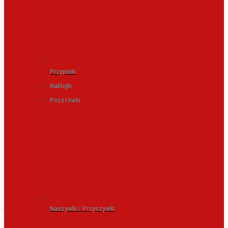
Przypinki
Naklejki
Pocztówki
Naszywki / Przyszywki