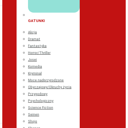
GATUNKI
Akcja
Dramat
Fantastyka
Horror/Thriller
Josei
Komedia
Kryminał
Moce nadprzyrodzone
Obyczajowy/Okruchy życia
Przygodowy
Psychologiczny
Science Fiction
Seinen
Shojo