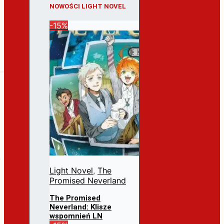
NOWOŚCI LIGHT NOVEL
-15%
Light Novel
,
The
Promised Neverland
The Promised
Neverland: Klisze
wspomnień LN