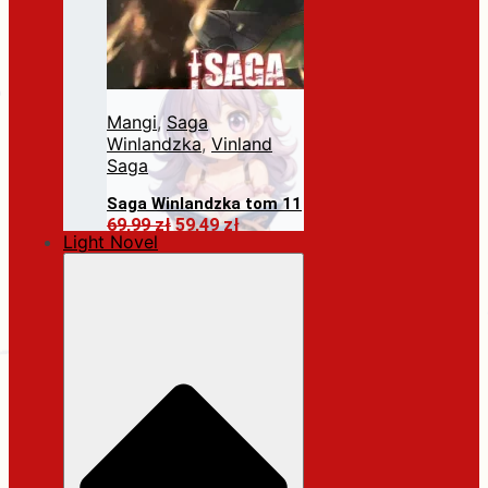
Mangi
,
Saga
Winlandzka
,
Vinland
Saga
Saga Winlandzka tom 11
Pierwotna
Aktualna
69,99
zł
59,49
zł
Light Novel
cena
cena
Dodaj do koszyka
wynosiła:
wynosi:
69,99 zł.
59,49 zł.