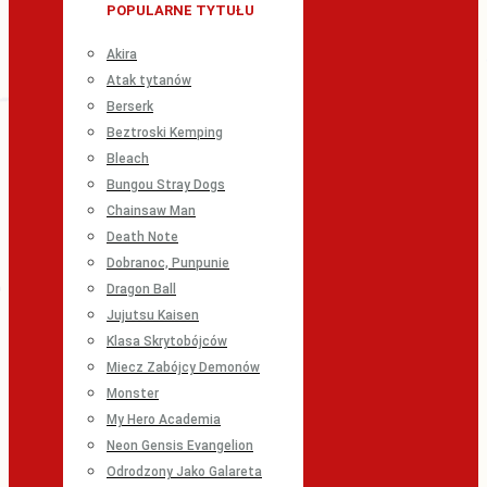
POPULARNE TYTUŁU
Akira
Atak tytanów
Berserk
Beztroski Kemping
Bleach
Bungou Stray Dogs
Chainsaw Man
Death Note
Dobranoc, Punpunie
Dragon Ball
Jujutsu Kaisen
Klasa Skrytobójców
Miecz Zabójcy Demonów
Monster
My Hero Academia
Neon Gensis Evangelion
Odrodzony Jako Galareta