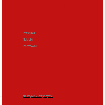
Przypinki
Naklejki
Pocztówki
Naszywki / Przyszywki