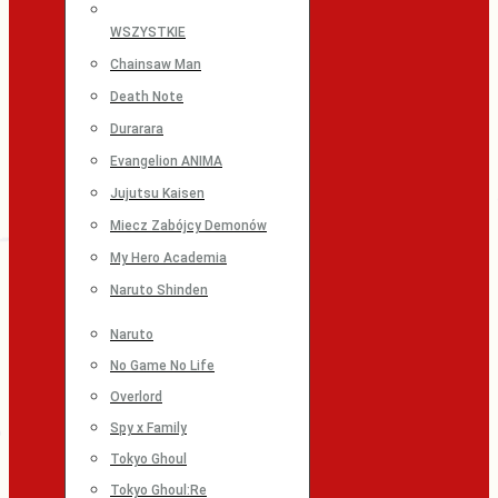
WSZYSTKIE
Chainsaw Man
Death Note
Durarara
Evangelion ANIMA
Jujutsu Kaisen
Miecz Zabójcy Demonów
My Hero Academia
Naruto Shinden
Naruto
No Game No Life
Overlord
Spy x Family
Tokyo Ghoul
Tokyo Ghoul:Re