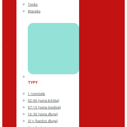
Tenko
Waneko
TYPY
1-tomówki
02-06 (seria krótka)
07-15 (seria średnia)
16-30 (seria długa)
31+ (bardzo długa)