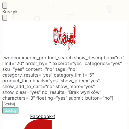
Skip
Skip
Koszyk
to
to
navigation
content
[woocommerce_product_search show_description="no"
limit="20" order_by="" excerpt="yes" categories="yes"
sku="yes" content="no" tags="no"
category_results="yes" category_limit="5"
product_thumbnails="yes" show_price="yes"
show_add_to_cart="no" show_more="yes"
show_clear="yes" no_results="Brak wyników"
characters="3" floating="yes" submit_button="no"]
Search
for:
Facebook-f