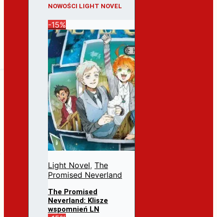
NOWOŚCI LIGHT NOVEL
-15%
Light Novel
,
The
Promised Neverland
The Promised
Neverland: Klisze
wspomnień LN