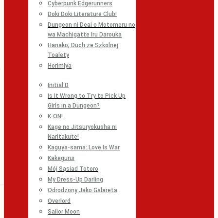
Cyberpunk Edgerunners
Doki Doki Literature Club!
Dungeon ni Deai o Motomeru no
wa Machigatte Iru Darouka
Hanako, Duch ze Szkolnej
Toalety
Horimiya
Initial D
Is It Wrong to Try to Pick Up
Girls in a Dungeon?
K-ON!
Kage no Jitsuryokusha ni
Naritakute!
Kaguya-sama: Love Is War
Kakegurui
Mój Sąsiad Totoro
My Dress-Up Darling
Odrodzony Jako Galareta
Overlord
Sailor Moon