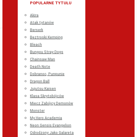
POPULARNE TYTUŁU
Akira
Atak tytanów
Berserk
Beztroski Kemping
Bleach
Bungou Stray Dogs
Chainsaw Man
Death Note
Dobranoc, Punpunie
Dragon Ball
Jujutsu Kaisen
Klasa Skrytobójców
Miecz Zabójcy Demonów
Monster
My Hero Academia
Neon Gensis Evangelion
Odrodzony Jako Galareta