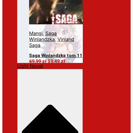
Mangi
,
Saga
Winlandzka
,
Vinland
Saga
Saga Winlandzka tom 11
Pierwotna
Aktualna
69,99
zł
59,49
zł
Light Novel
cena
cena
Dodaj do koszyka
wynosiła:
wynosi:
69,99 zł.
59,49 zł.