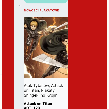
NOWOŚCI PLAKATOWE
Atak Tytanów
,
Attack
on Titan
,
Plakaty
,
Shingeki no Kyojin
Attack on Titan
AOT_123