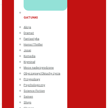
GATUNKI
Akcja
Dramat
Fantastyka
Horror/Thriller
Josei
Komedia
Kryminał
Moce nadprzyrodzone
Obyczajowy/Okruchy życia
Przygodowy
Psychologiczny
Science Fiction
Seinen
Shojo