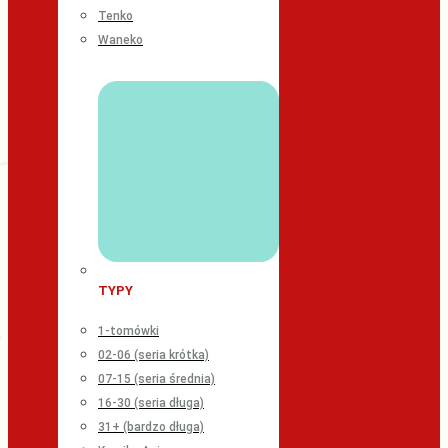
Tenko
Waneko
TYPY
1-tomówki
02-06 (seria krótka)
07-15 (seria średnia)
16-30 (seria długa)
31+ (bardzo długa)