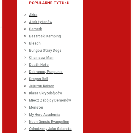
POPULARNE TYTUŁU
Akira
Atak tytanów
Berserk
Beztroski Kemping
Bleach
Bungou Stray Dogs
Chainsaw Man
Death Note
Dobranoc, Punpunie
Dragon Ball
Jujutsu Kaisen
Klasa Skrytobójców
Miecz Zabójcy Demonów
Monster
My Hero Academia
Neon Gensis Evangelion
Odrodzony Jako Galareta