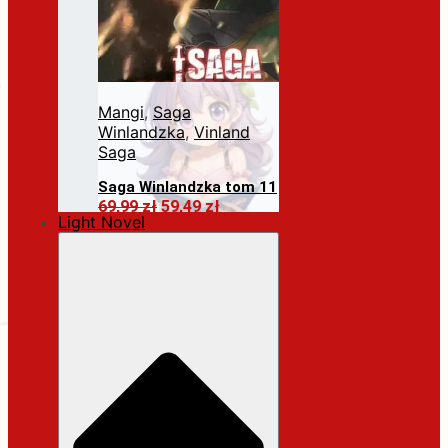
Mangi
,
Saga
Winlandzka
,
Vinland
Saga
Saga Winlandzka tom 11
Pierwotna
Aktualna
69,99
zł
59,49
zł
Light Novel
cena
cena
Dodaj do koszyka
wynosiła:
wynosi:
69,99 zł.
59,49 zł.