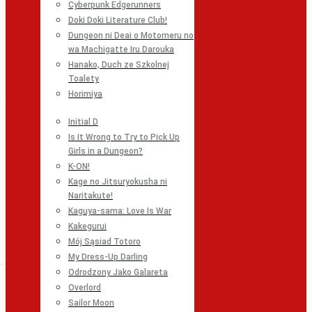
Cyberpunk Edgerunners
Doki Doki Literature Club!
Dungeon ni Deai o Motomeru no
wa Machigatte Iru Darouka
Hanako, Duch ze Szkolnej
Toalety
Horimiya
Initial D
Is It Wrong to Try to Pick Up
Girls in a Dungeon?
K-ON!
Kage no Jitsuryokusha ni
Naritakute!
Kaguya-sama: Love Is War
Kakegurui
Mój Sąsiad Totoro
My Dress-Up Darling
Odrodzony Jako Galareta
Overlord
Sailor Moon