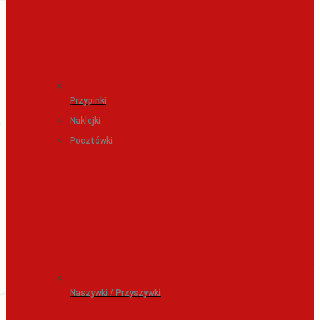
Przypinki
Naklejki
Pocztówki
Naszywki / Przyszywki