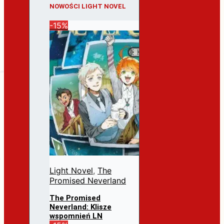
NOWOŚCI LIGHT NOVEL
-15%
Light Novel
,
The
Promised Neverland
The Promised
Neverland: Klisze
wspomnień LN