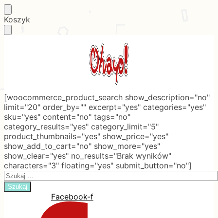
Skip
Skip
Koszyk
to
to
navigation
content
[woocommerce_product_search show_description="no"
limit="20" order_by="" excerpt="yes" categories="yes"
sku="yes" content="no" tags="no"
category_results="yes" category_limit="5"
product_thumbnails="yes" show_price="yes"
show_add_to_cart="no" show_more="yes"
show_clear="yes" no_results="Brak wyników"
characters="3" floating="yes" submit_button="no"]
Search
for:
Facebook-f