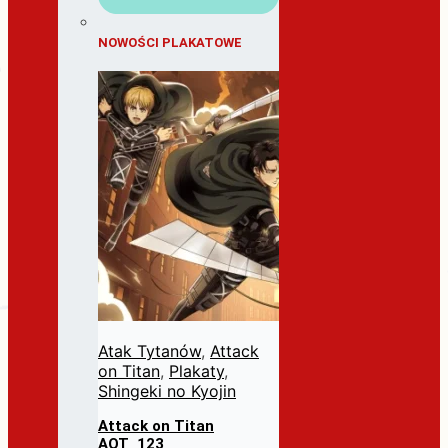
NOWOŚCI PLAKATOWE
Atak Tytanów
,
Attack
on Titan
,
Plakaty
,
Shingeki no Kyojin
Attack on Titan
AOT_123