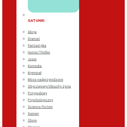
GATUNKI
Akcja
Dramat
Fantastyka
Horror/Thriller
Josei
Komedia
Kryminał
Moce nadprzyrodzone
Obyczajowy/Okruchy życia
Przygodowy
Psychologiczny
Science Fiction
Seinen
Shojo