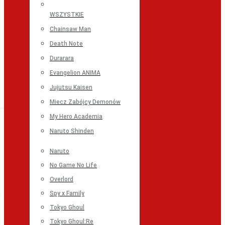
WSZYSTKIE
Chainsaw Man
Death Note
Durarara
Evangelion ANIMA
Jujutsu Kaisen
Miecz Zabójcy Demonów
My Hero Academia
Naruto Shinden
Naruto
No Game No Life
Overlord
Spy x Family
Tokyo Ghoul
Tokyo Ghoul:Re