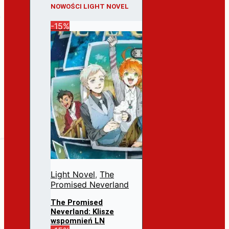
NOWOŚCI LIGHT NOVEL
-15%
Light Novel
,
The
Promised Neverland
The Promised
Neverland: Klisze
wspomnień LN