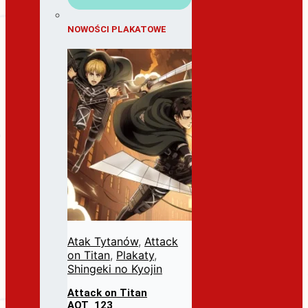
NOWOŚCI PLAKATOWE
Atak Tytanów
,
Attack
on Titan
,
Plakaty
,
Shingeki no Kyojin
Attack on Titan
AOT_123