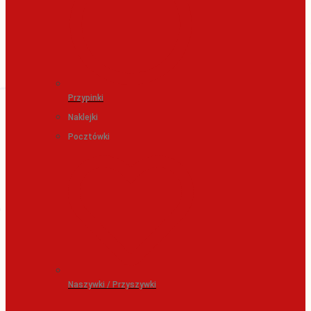
Przypinki
Naklejki
Pocztówki
Naszywki / Przyszywki