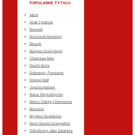
POPULARNE TYTUŁU
Akira
Atak tytanów
Berserk
Beztroski Kemping
Bleach
Bungou Stray Dogs
Chainsaw Man
Death Note
Dobranoc, Punpunie
Dragon Ball
Jujutsu Kaisen
Klasa Skrytobójców
Miecz Zabójcy Demonów
Monster
My Hero Academia
Neon Gensis Evangelion
Odrodzony Jako Galareta