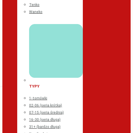
Tenko
Waneko
TYPY
1-tomówki
02-06 (seria krótka)
07-15 (seria średnia)
16-30 (seria długa)
31+ (bardzo długa)