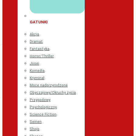
GATUNKI
Akcja
Dramat
Fantastyka
Horror/Thriller
Josei
Komedia
Kryminał
Moce nadprzyrodzone
Obyczajowy/Okruchy życia
Przygodowy
Psychologiczny
Science Fiction
Seinen
Shojo