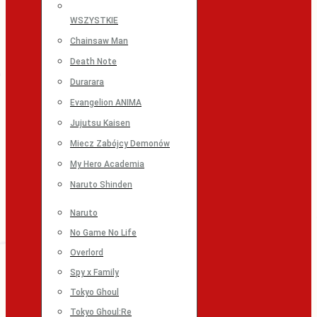
WSZYSTKIE
Chainsaw Man
Death Note
Durarara
Evangelion ANIMA
Jujutsu Kaisen
Miecz Zabójcy Demonów
My Hero Academia
Naruto Shinden
Naruto
No Game No Life
Overlord
Spy x Family
Tokyo Ghoul
Tokyo Ghoul:Re