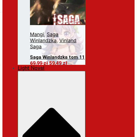
Mangi
,
Saga
Winlandzka
,
Vinland
Saga
Saga Winlandzka tom 11
Pierwotna
Aktualna
69,99
zł
59,49
zł
Light Novel
cena
cena
Dodaj do koszyka
wynosiła:
wynosi:
69,99 zł.
59,49 zł.