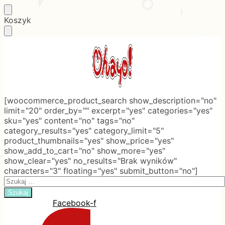
Skip
Skip
Koszyk
to
to
navigation
content
[woocommerce_product_search show_description="no"
limit="20" order_by="" excerpt="yes" categories="yes"
sku="yes" content="no" tags="no"
category_results="yes" category_limit="5"
product_thumbnails="yes" show_price="yes"
show_add_to_cart="no" show_more="yes"
show_clear="yes" no_results="Brak wyników"
characters="3" floating="yes" submit_button="no"]
Search
for:
Facebook-f