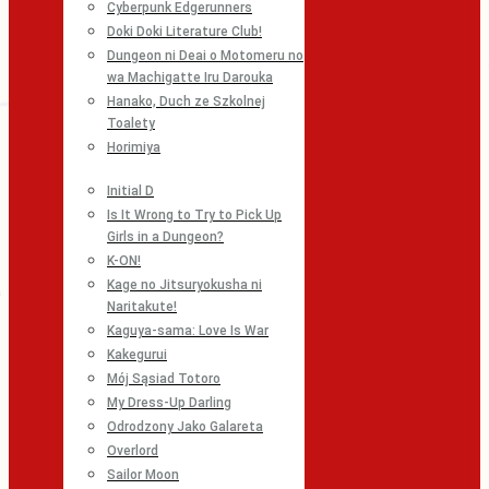
Cyberpunk Edgerunners
Doki Doki Literature Club!
Dungeon ni Deai o Motomeru no
wa Machigatte Iru Darouka
Hanako, Duch ze Szkolnej
Toalety
Horimiya
Initial D
Is It Wrong to Try to Pick Up
Girls in a Dungeon?
K-ON!
Kage no Jitsuryokusha ni
Naritakute!
Kaguya-sama: Love Is War
Kakegurui
Mój Sąsiad Totoro
My Dress-Up Darling
Odrodzony Jako Galareta
Overlord
Sailor Moon