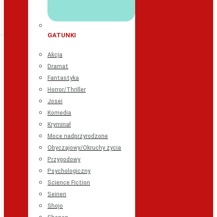
GATUNKI
Akcja
Dramat
Fantastyka
Horror/Thriller
Josei
Komedia
Kryminał
Moce nadprzyrodzone
Obyczajowy/Okruchy życia
Przygodowy
Psychologiczny
Science Fiction
Seinen
Shojo