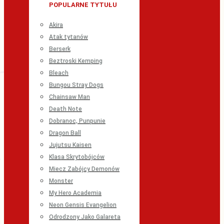
POPULARNE TYTUŁU
Akira
Atak tytanów
Berserk
Beztroski Kemping
Bleach
Bungou Stray Dogs
Chainsaw Man
Death Note
Dobranoc, Punpunie
Dragon Ball
Jujutsu Kaisen
Klasa Skrytobójców
Miecz Zabójcy Demonów
Monster
My Hero Academia
Neon Gensis Evangelion
Odrodzony Jako Galareta