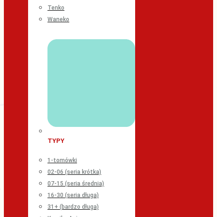
Tenko
Waneko
TYPY
1-tomówki
02-06 (seria krótka)
07-15 (seria średnia)
16-30 (seria długa)
31+ (bardzo długa)