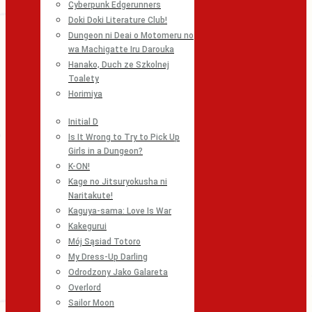
Cyberpunk Edgerunners
Doki Doki Literature Club!
Dungeon ni Deai o Motomeru no
wa Machigatte Iru Darouka
Hanako, Duch ze Szkolnej
Toalety
Horimiya
Initial D
Is It Wrong to Try to Pick Up
Girls in a Dungeon?
K-ON!
Kage no Jitsuryokusha ni
Naritakute!
Kaguya-sama: Love Is War
Kakegurui
Mój Sąsiad Totoro
My Dress-Up Darling
Odrodzony Jako Galareta
Overlord
Sailor Moon