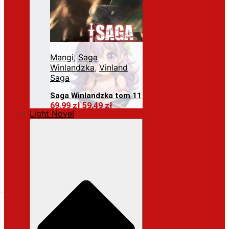
Mangi
,
Saga
Winlandzka
,
Vinland
Saga
Saga Winlandzka tom 11
Pierwotna
Aktualna
69,99
zł
59,49
zł
Light Novel
cena
cena
Dodaj do koszyka
wynosiła:
wynosi:
69,99 zł.
59,49 zł.