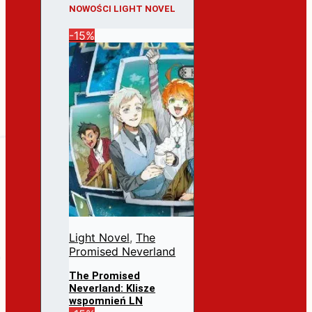
NOWOŚCI LIGHT NOVEL
-15%
Light Novel
,
The
Promised Neverland
The Promised
Neverland: Klisze
wspomnień LN