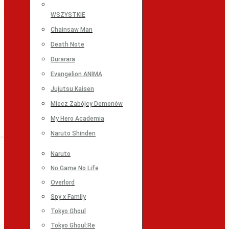
WSZYSTKIE
Chainsaw Man
Death Note
Durarara
Evangelion ANIMA
Jujutsu Kaisen
Miecz Zabójcy Demonów
My Hero Academia
Naruto Shinden
Naruto
No Game No Life
Overlord
Spy x Family
Tokyo Ghoul
Tokyo Ghoul:Re