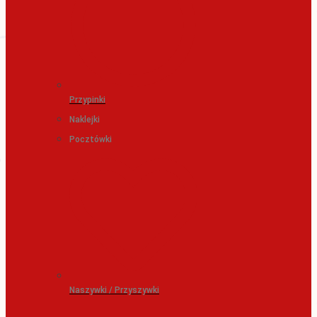
Przypinki
Naklejki
Pocztówki
Naszywki / Przyszywki