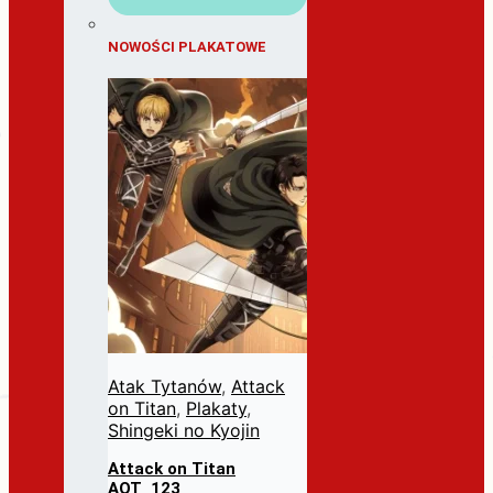
NOWOŚCI PLAKATOWE
Atak Tytanów
,
Attack
on Titan
,
Plakaty
,
Shingeki no Kyojin
Attack on Titan
AOT_123