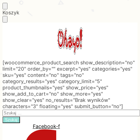
Skip
Skip
Koszyk
to
to
navigation
content
[woocommerce_product_search show_description="no"
limit="20" order_by="" excerpt="yes" categories="yes"
sku="yes" content="no" tags="no"
category_results="yes" category_limit="5"
product_thumbnails="yes" show_price="yes"
show_add_to_cart="no" show_more="yes"
show_clear="yes" no_results="Brak wyników"
characters="3" floating="yes" submit_button="no"]
Search
for:
Facebook-f