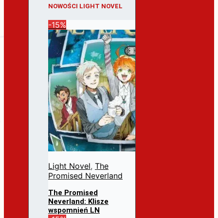
NOWOŚCI LIGHT NOVEL
-15%
Light Novel
,
The
Promised Neverland
The Promised
Neverland: Klisze
wspomnień LN