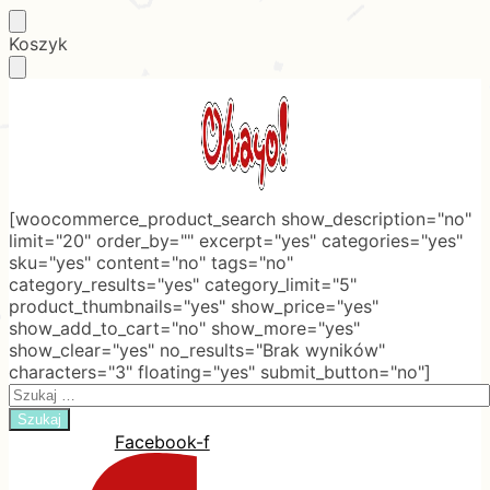
Skip
Skip
Koszyk
to
to
navigation
content
[woocommerce_product_search show_description="no"
limit="20" order_by="" excerpt="yes" categories="yes"
sku="yes" content="no" tags="no"
category_results="yes" category_limit="5"
product_thumbnails="yes" show_price="yes"
show_add_to_cart="no" show_more="yes"
show_clear="yes" no_results="Brak wyników"
characters="3" floating="yes" submit_button="no"]
Search
for:
Facebook-f