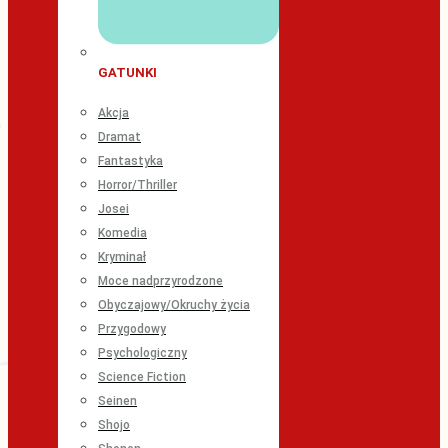
GATUNKI
Akcja
Dramat
Fantastyka
Horror/Thriller
Josei
Komedia
Kryminał
Moce nadprzyrodzone
Obyczajowy/Okruchy życia
Przygodowy
Psychologiczny
Science Fiction
Seinen
Shojo