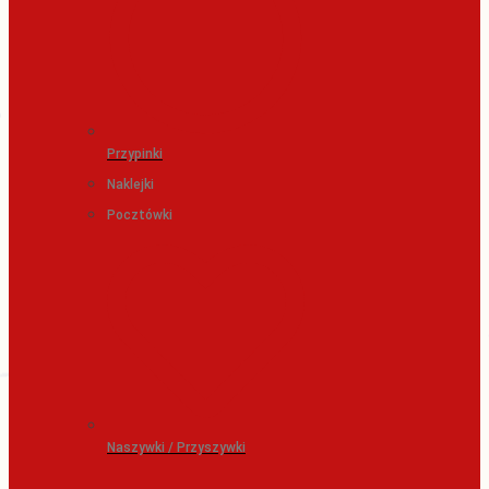
Przypinki
Naklejki
Pocztówki
Naszywki / Przyszywki