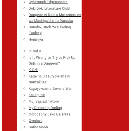
Cyberpunk Edgerunners
Doki Doki Literature Club!
Dungeon ni Deai o Motomeru no
wa Machigatte Iru Darouka
Hanako, Duch ze Szkolnej
Toalety
Horimiya
Initial D
Is It Wrong to Try to Pick Up
Girls in a Dungeon?
K-ON!
Kage no Jitsuryokusha ni
Naritakute!
Kaguya-sama: Love Is War
Kakegurui
Mój Sąsiad Totoro
My Dress-Up Darling
Odrodzony Jako Galareta
Overlord
Sailor Moon