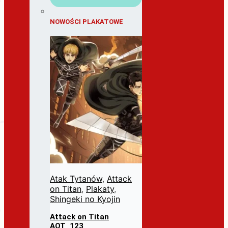
NOWOŚCI PLAKATOWE
Atak Tytanów
,
Attack
on Titan
,
Plakaty
,
Shingeki no Kyojin
Attack on Titan
AOT_123