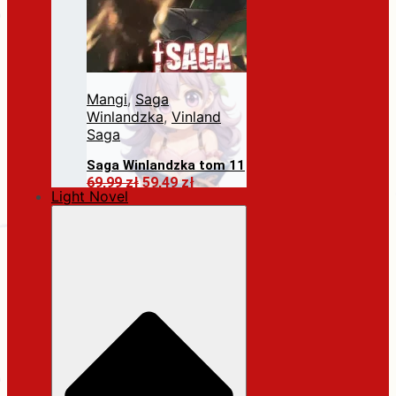
Mangi
,
Saga
Winlandzka
,
Vinland
Saga
Saga Winlandzka tom 11
Pierwotna
Aktualna
69,99
zł
59,49
zł
Light Novel
cena
cena
Dodaj do koszyka
wynosiła:
wynosi:
69,99 zł.
59,49 zł.