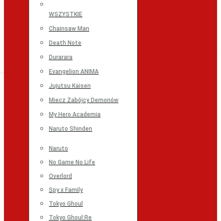
WSZYSTKIE
Chainsaw Man
Death Note
Durarara
Evangelion ANIMA
Jujutsu Kaisen
Miecz Zabójcy Demonów
My Hero Academia
Naruto Shinden
Naruto
No Game No Life
Overlord
Spy x Family
Tokyo Ghoul
Tokyo Ghoul:Re