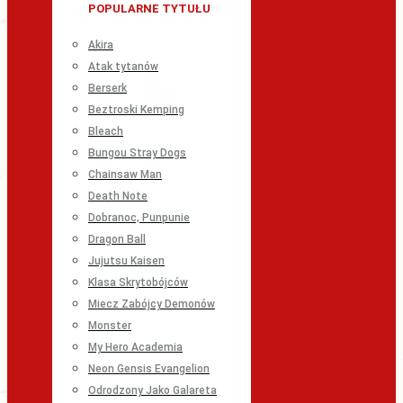
POPULARNE TYTUŁU
Akira
Atak tytanów
Berserk
Beztroski Kemping
Bleach
Bungou Stray Dogs
Chainsaw Man
Death Note
Dobranoc, Punpunie
Dragon Ball
Jujutsu Kaisen
Klasa Skrytobójców
Miecz Zabójcy Demonów
Monster
My Hero Academia
Neon Gensis Evangelion
Odrodzony Jako Galareta