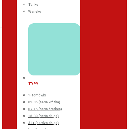
Tenko
Waneko
TYPY
1-tomówki
02-06 (seria krótka)
07-15 (seria średnia)
16-30 (seria długa)
31+ (bardzo długa)