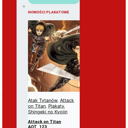
NOWOŚCI PLAKATOWE
Atak Tytanów
,
Attack
on Titan
,
Plakaty
,
Shingeki no Kyojin
Attack on Titan
AOT_123