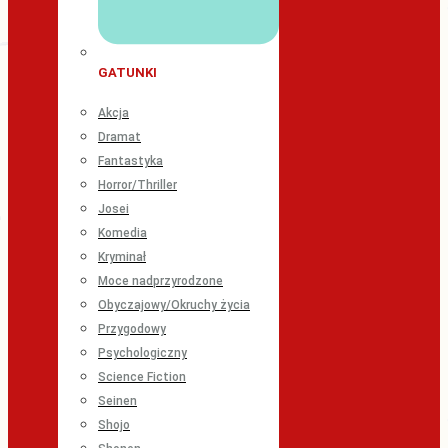
GATUNKI
Akcja
Dramat
Fantastyka
Horror/Thriller
Josei
Komedia
Kryminał
Moce nadprzyrodzone
Obyczajowy/Okruchy życia
Przygodowy
Psychologiczny
Science Fiction
Seinen
Shojo