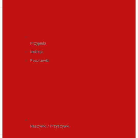
Przypinki
Naklejki
Pocztówki
Naszywki / Przyszywki