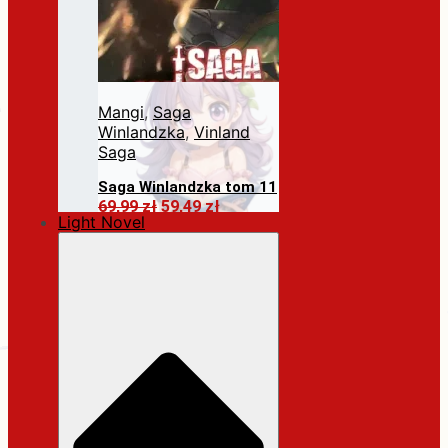
Mangi
,
Saga
Winlandzka
,
Vinland
Saga
Saga Winlandzka tom 11
Pierwotna
Aktualna
69,99
zł
59,49
zł
Light Novel
cena
cena
Dodaj do koszyka
wynosiła:
wynosi:
69,99 zł.
59,49 zł.