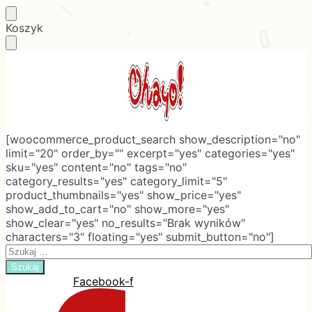
Skip
Skip
Koszyk
to
to
navigation
content
[woocommerce_product_search show_description="no"
limit="20" order_by="" excerpt="yes" categories="yes"
sku="yes" content="no" tags="no"
category_results="yes" category_limit="5"
product_thumbnails="yes" show_price="yes"
show_add_to_cart="no" show_more="yes"
show_clear="yes" no_results="Brak wyników"
characters="3" floating="yes" submit_button="no"]
Search
for:
Facebook-f