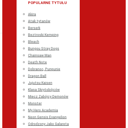
POPULARNE TYTUŁU
Akira
Atak tytanów
Berserk
Beztroski Kemping
Bleach
Bungou Stray Dogs
Chainsaw Man
Death Note
Dobranoc, Punpunie
Dragon Ball
Jujutsu Kaisen
Klasa Skrytobójców
Miecz Zabójcy Demonów
Monster
My Hero Academia
Neon Gensis Evangelion
Odrodzony Jako Galareta