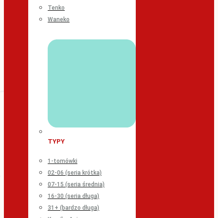
Tenko
Waneko
TYPY
1-tomówki
02-06 (seria krótka)
07-15 (seria średnia)
16-30 (seria długa)
31+ (bardzo długa)