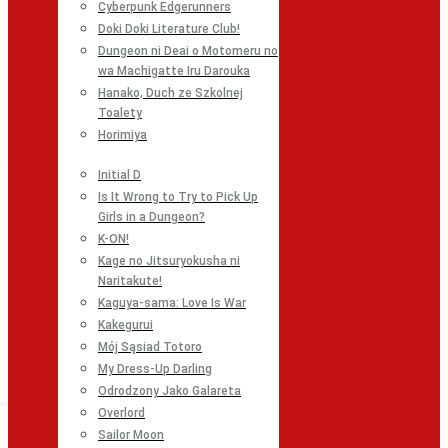
Cyberpunk Edgerunners
Doki Doki Literature Club!
Dungeon ni Deai o Motomeru no
wa Machigatte Iru Darouka
Hanako, Duch ze Szkolnej
Toalety
Horimiya
Initial D
Is It Wrong to Try to Pick Up
Girls in a Dungeon?
K-ON!
Kage no Jitsuryokusha ni
Naritakute!
Kaguya-sama: Love Is War
Kakegurui
Mój Sąsiad Totoro
My Dress-Up Darling
Odrodzony Jako Galareta
Overlord
Sailor Moon