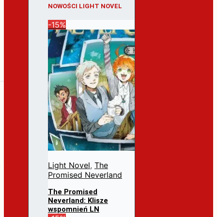
NOWOŚCI LIGHT NOVEL
-15%
Light Novel
,
The
Promised Neverland
The Promised
Neverland: Klisze
wspomnień LN