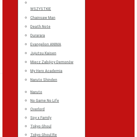
WSZYSTKIE
Chainsaw Man
Death Note
Durarara
Evangelion ANIMA
Jujutsu Kaisen
Miecz Zabójcy Demonów
My Hero Academia
Naruto Shinden
Naruto
No Game No Life
Overlord
Spy x Family
Tokyo Ghoul
Tokyo Ghoul:Re