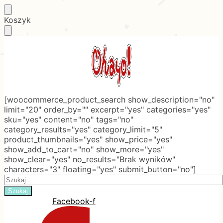
Skip
Skip
Koszyk
to
to
navigation
content
[woocommerce_product_search show_description="no"
limit="20" order_by="" excerpt="yes" categories="yes"
sku="yes" content="no" tags="no"
category_results="yes" category_limit="5"
product_thumbnails="yes" show_price="yes"
show_add_to_cart="no" show_more="yes"
show_clear="yes" no_results="Brak wyników"
characters="3" floating="yes" submit_button="no"]
Search
for:
Facebook-f