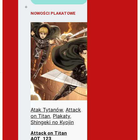
NOWOŚCI PLAKATOWE
Atak Tytanów
,
Attack
on Titan
,
Plakaty
,
Shingeki no Kyojin
Attack on Titan
AOT_123