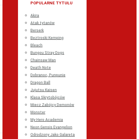
POPULARNE TYTUŁU
Akira
Atak tytanów
Berserk
Beztroski Kemping
Bleach
Bungou Stray Dogs
Chainsaw Man
Death Note
Dobranoc, Punpunie
Dragon Ball
Jujutsu Kaisen
Klasa Skrytobójców
Miecz Zabójcy Demonów
Monster
My Hero Academia
Neon Gensis Evangelion
Odrodzony Jako Galareta