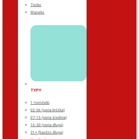
Tenko
Waneko
TYPY
1-tomówki
02-06 (seria krótka)
07-15 (seria średnia)
16-30 (seria długa)
31+ (bardzo długa)