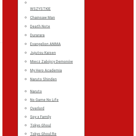
WSZYSTKIE
Chainsaw Man
Death Note
Durarara
Evangelion ANIMA
Jujutsu Kaisen
Miecz Zabójcy Demonów
My Hero Academia
Naruto Shinden
Naruto
No Game No Life
Overlord
Spy x Family
Tokyo Ghoul
Tokyo Ghoul:Re