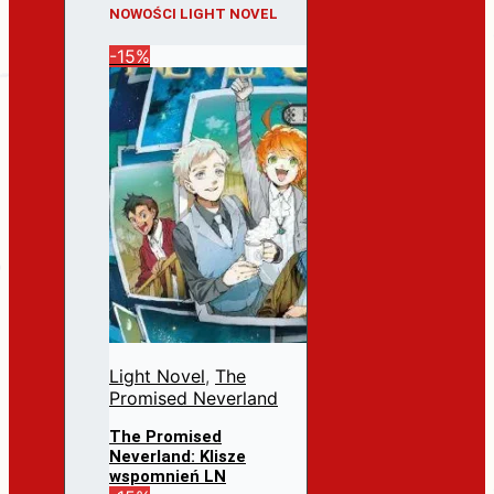
NOWOŚCI LIGHT NOVEL
-15%
Light Novel
,
The
Promised Neverland
The Promised
Neverland: Klisze
wspomnień LN