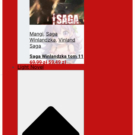
Mangi
,
Saga
Winlandzka
,
Vinland
Saga
Saga Winlandzka tom 11
Pierwotna
Aktualna
69,99
zł
59,49
zł
Light Novel
cena
cena
Dodaj do koszyka
wynosiła:
wynosi:
69,99 zł.
59,49 zł.