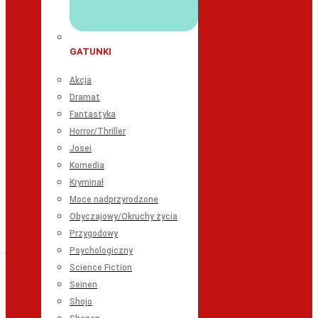
GATUNKI
Akcja
Dramat
Fantastyka
Horror/Thriller
Josei
Komedia
Kryminał
Moce nadprzyrodzone
Obyczajowy/Okruchy życia
Przygodowy
Psychologiczny
Science Fiction
Seinen
Shojo