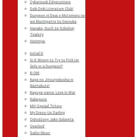
Cyberpunk Edgerunners
Doki Doki Literature Club!
Dungeon ni Deai o Motomeru no
wa Machigatte Iru Darouka
Hanako, Duch ze Szkolnej
Toalety
Horimiya
Initial D
Is It Wrong to Try to Pick Up
Girls in a Dungeon?
K-ON!
Kage no Jitsuryokusha ni
Naritakute!
Kaguya-sama: Love Is War
Kakegurui
Mój Sąsiad Totoro
My Dress-Up Darling
Odrodzony Jako Galareta
Overlord
Sailor Moon