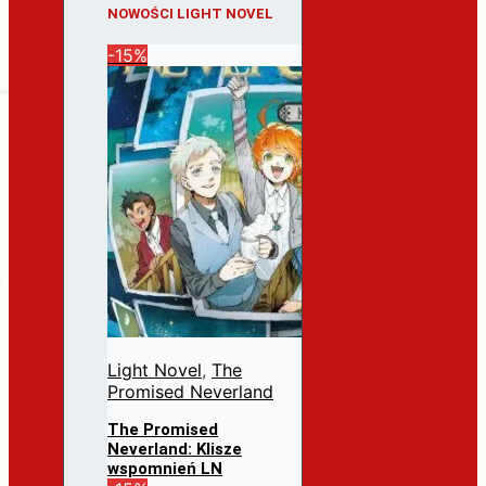
NOWOŚCI LIGHT NOVEL
-15%
Light Novel
,
The
Promised Neverland
The Promised
Neverland: Klisze
wspomnień LN