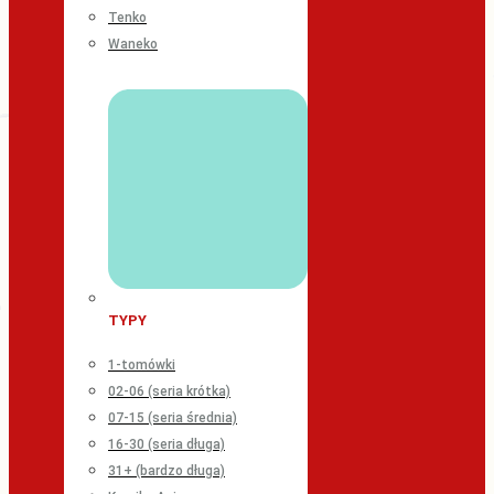
Tenko
Waneko
TYPY
1-tomówki
02-06 (seria krótka)
07-15 (seria średnia)
16-30 (seria długa)
31+ (bardzo długa)