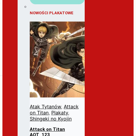
NOWOŚCI PLAKATOWE
Atak Tytanów
,
Attack
on Titan
,
Plakaty
,
Shingeki no Kyojin
Attack on Titan
AOT_123