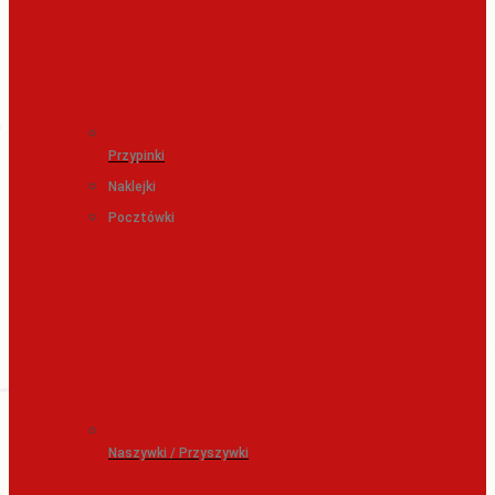
Przypinki
Naklejki
Pocztówki
Naszywki / Przyszywki