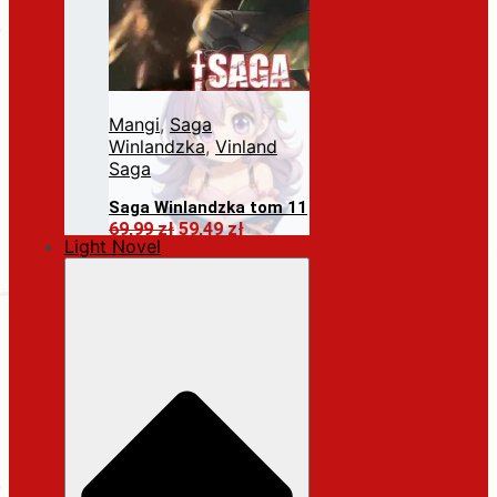
Mangi
,
Saga
Winlandzka
,
Vinland
Saga
Saga Winlandzka tom 11
Pierwotna
Aktualna
69,99
zł
59,49
zł
Light Novel
cena
cena
Dodaj do koszyka
wynosiła:
wynosi:
69,99 zł.
59,49 zł.