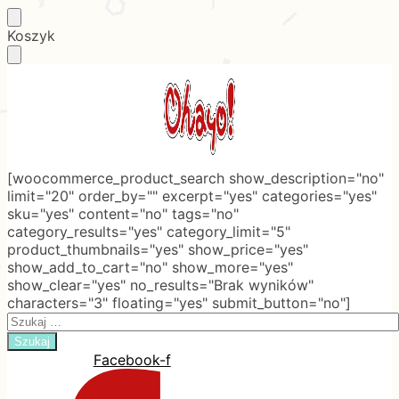
Skip
Skip
Koszyk
to
to
navigation
content
[woocommerce_product_search show_description="no"
limit="20" order_by="" excerpt="yes" categories="yes"
sku="yes" content="no" tags="no"
category_results="yes" category_limit="5"
product_thumbnails="yes" show_price="yes"
show_add_to_cart="no" show_more="yes"
show_clear="yes" no_results="Brak wyników"
characters="3" floating="yes" submit_button="no"]
Search
for:
Facebook-f