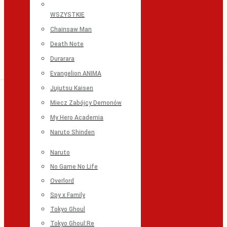
WSZYSTKIE
Chainsaw Man
Death Note
Durarara
Evangelion ANIMA
Jujutsu Kaisen
Miecz Zabójcy Demonów
My Hero Academia
Naruto Shinden
Naruto
No Game No Life
Overlord
Spy x Family
Tokyo Ghoul
Tokyo Ghoul:Re