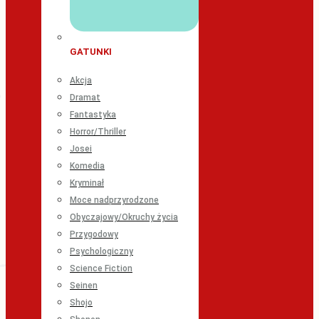
GATUNKI
Akcja
Dramat
Fantastyka
Horror/Thriller
Josei
Komedia
Kryminał
Moce nadprzyrodzone
Obyczajowy/Okruchy życia
Przygodowy
Psychologiczny
Science Fiction
Seinen
Shojo