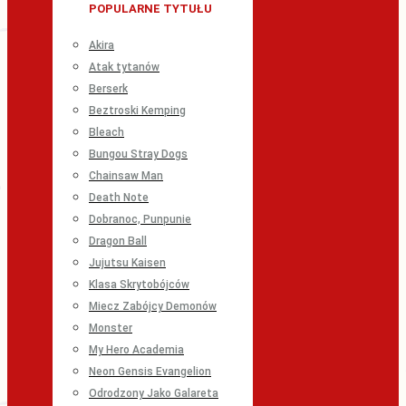
POPULARNE TYTUŁU
Akira
Atak tytanów
Berserk
Beztroski Kemping
Bleach
Bungou Stray Dogs
Chainsaw Man
Death Note
Dobranoc, Punpunie
Dragon Ball
Jujutsu Kaisen
Klasa Skrytobójców
Miecz Zabójcy Demonów
Monster
My Hero Academia
Neon Gensis Evangelion
Odrodzony Jako Galareta