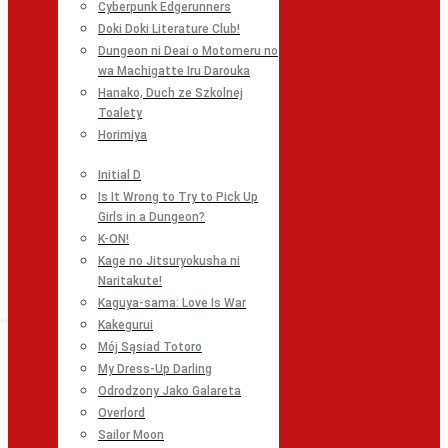
Cyberpunk Edgerunners
Doki Doki Literature Club!
Dungeon ni Deai o Motomeru no
wa Machigatte Iru Darouka
Hanako, Duch ze Szkolnej
Toalety
Horimiya
Initial D
Is It Wrong to Try to Pick Up
Girls in a Dungeon?
K-ON!
Kage no Jitsuryokusha ni
Naritakute!
Kaguya-sama: Love Is War
Kakegurui
Mój Sąsiad Totoro
My Dress-Up Darling
Odrodzony Jako Galareta
Overlord
Sailor Moon