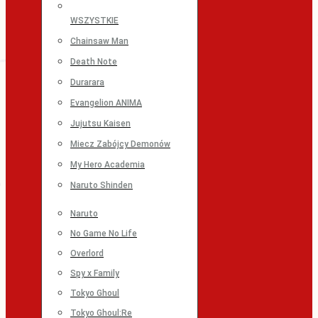
WSZYSTKIE
Chainsaw Man
Death Note
Durarara
Evangelion ANIMA
Jujutsu Kaisen
Miecz Zabójcy Demonów
My Hero Academia
Naruto Shinden
Naruto
No Game No Life
Overlord
Spy x Family
Tokyo Ghoul
Tokyo Ghoul:Re