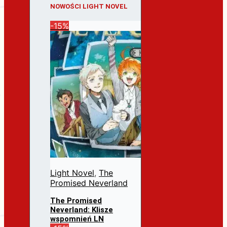
NOWOŚCI LIGHT NOVEL
-15%
Light Novel
,
The
Promised Neverland
The Promised
Neverland: Klisze
wspomnień LN