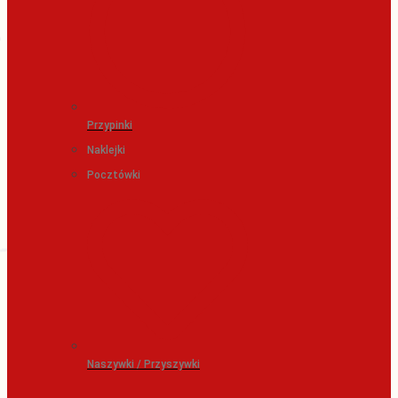
Przypinki
Naklejki
Pocztówki
Naszywki / Przyszywki