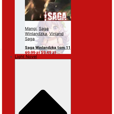
Mangi
,
Saga
Winlandzka
,
Vinland
Saga
Saga Winlandzka tom 11
Pierwotna
Aktualna
69,99
zł
59,49
zł
Light Novel
cena
cena
Dodaj do koszyka
wynosiła:
wynosi:
69,99 zł.
59,49 zł.