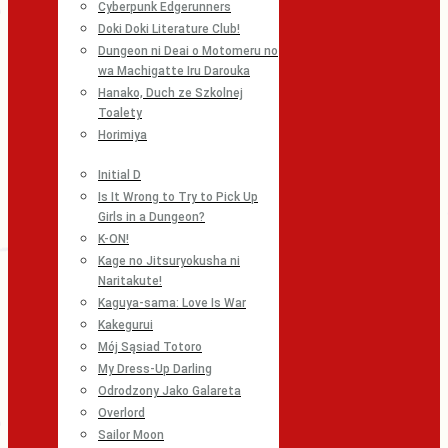
Cyberpunk Edgerunners
Doki Doki Literature Club!
Dungeon ni Deai o Motomeru no
wa Machigatte Iru Darouka
Hanako, Duch ze Szkolnej
Toalety
Horimiya
Initial D
Is It Wrong to Try to Pick Up
Girls in a Dungeon?
K-ON!
Kage no Jitsuryokusha ni
Naritakute!
Kaguya-sama: Love Is War
Kakegurui
Mój Sąsiad Totoro
My Dress-Up Darling
Odrodzony Jako Galareta
Overlord
Sailor Moon