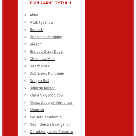
POPULARNE TYTUŁU
Akira
Atak tytanów
Berserk
Beztroski Kemping
Bleach
Bungou Stray Dogs
Chainsaw Man
Death Note
Dobranoc, Punpunie
Dragon Ball
Jujutsu Kaisen
Klasa Skrytobójców
Miecz Zabójcy Demonów
Monster
My Hero Academia
Neon Gensis Evangelion
Odrodzony Jako Galareta