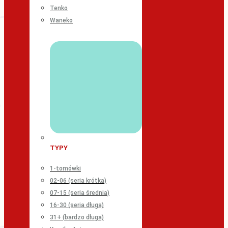
Tenko
Waneko
TYPY
1-tomówki
02-06 (seria krótka)
07-15 (seria średnia)
16-30 (seria długa)
31+ (bardzo długa)