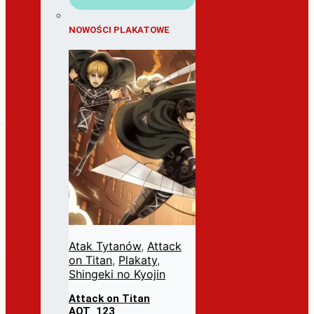
NOWOŚCI PLAKATOWE
Atak Tytanów
,
Attack
on Titan
,
Plakaty
,
Shingeki no Kyojin
Attack on Titan
AOT_123