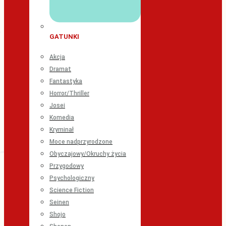
GATUNKI
Akcja
Dramat
Fantastyka
Horror/Thriller
Josei
Komedia
Kryminał
Moce nadprzyrodzone
Obyczajowy/Okruchy życia
Przygodowy
Psychologiczny
Science Fiction
Seinen
Shojo