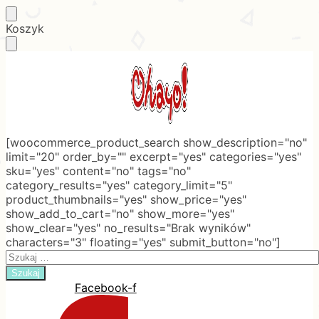
Skip
Skip
Koszyk
to
to
navigation
content
[woocommerce_product_search show_description="no"
limit="20" order_by="" excerpt="yes" categories="yes"
sku="yes" content="no" tags="no"
category_results="yes" category_limit="5"
product_thumbnails="yes" show_price="yes"
show_add_to_cart="no" show_more="yes"
show_clear="yes" no_results="Brak wyników"
characters="3" floating="yes" submit_button="no"]
Search
for:
Facebook-f