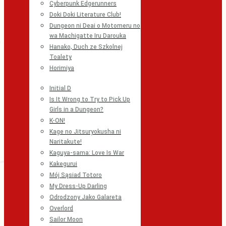
Cyberpunk Edgerunners
Doki Doki Literature Club!
Dungeon ni Deai o Motomeru no
wa Machigatte Iru Darouka
Hanako, Duch ze Szkolnej
Toalety
Horimiya
Initial D
Is It Wrong to Try to Pick Up
Girls in a Dungeon?
K-ON!
Kage no Jitsuryokusha ni
Naritakute!
Kaguya-sama: Love Is War
Kakegurui
Mój Sąsiad Totoro
My Dress-Up Darling
Odrodzony Jako Galareta
Overlord
Sailor Moon