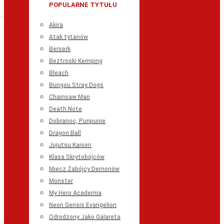
POPULARNE TYTUŁU
Akira
Atak tytanów
Berserk
Beztroski Kemping
Bleach
Bungou Stray Dogs
Chainsaw Man
Death Note
Dobranoc, Punpunie
Dragon Ball
Jujutsu Kaisen
Klasa Skrytobójców
Miecz Zabójcy Demonów
Monster
My Hero Academia
Neon Gensis Evangelion
Odrodzony Jako Galareta