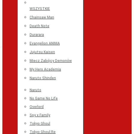
WSZYSTKIE
Chainsaw Man
Death Note
Durarara
Evangelion ANIMA
Jujutsu Kaisen
Miecz Zabójcy Demonów
My Hero Academia
Naruto Shinden
Naruto
No Game No Life
Overlord
Spy x Family
Tokyo Ghoul
Tokyo Ghoul:Re