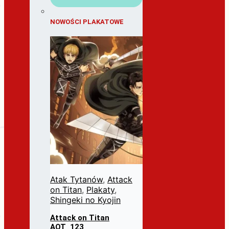
NOWOŚCI PLAKATOWE
Atak Tytanów
,
Attack
on Titan
,
Plakaty
,
Shingeki no Kyojin
Attack on Titan
AOT_123