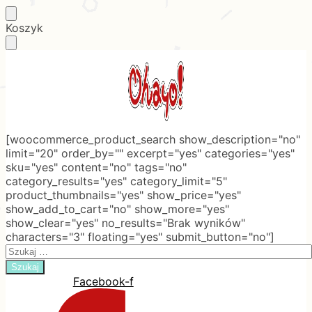
Skip
Skip
Koszyk
to
to
navigation
content
[woocommerce_product_search show_description="no"
limit="20" order_by="" excerpt="yes" categories="yes"
sku="yes" content="no" tags="no"
category_results="yes" category_limit="5"
product_thumbnails="yes" show_price="yes"
show_add_to_cart="no" show_more="yes"
show_clear="yes" no_results="Brak wyników"
characters="3" floating="yes" submit_button="no"]
Search
for:
Facebook-f