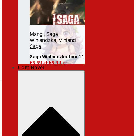
Mangi
,
Saga
Winlandzka
,
Vinland
Saga
Saga Winlandzka tom 11
Pierwotna
Aktualna
69,99
zł
59,49
zł
Light Novel
cena
cena
Dodaj do koszyka
wynosiła:
wynosi:
69,99 zł.
59,49 zł.