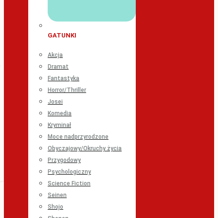
GATUNKI
Akcja
Dramat
Fantastyka
Horror/Thriller
Josei
Komedia
Kryminał
Moce nadprzyrodzone
Obyczajowy/Okruchy życia
Przygodowy
Psychologiczny
Science Fiction
Seinen
Shojo