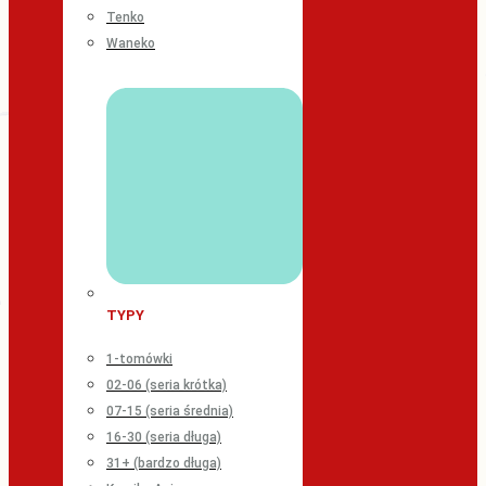
Tenko
Waneko
TYPY
1-tomówki
02-06 (seria krótka)
07-15 (seria średnia)
16-30 (seria długa)
31+ (bardzo długa)