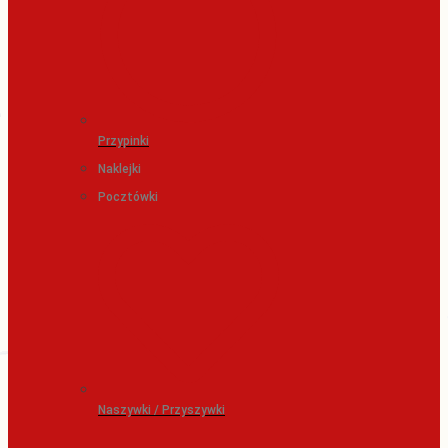
Przypinki
Naklejki
Pocztówki
Naszywki / Przyszywki