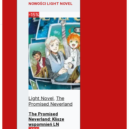
NOWOŚCI LIGHT NOVEL
-15%
Light Novel
,
The
Promised Neverland
The Promised
Neverland: Klisze
wspomnień LN