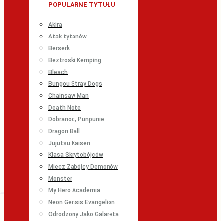
POPULARNE TYTUŁU
Akira
Atak tytanów
Berserk
Beztroski Kemping
Bleach
Bungou Stray Dogs
Chainsaw Man
Death Note
Dobranoc, Punpunie
Dragon Ball
Jujutsu Kaisen
Klasa Skrytobójców
Miecz Zabójcy Demonów
Monster
My Hero Academia
Neon Gensis Evangelion
Odrodzony Jako Galareta