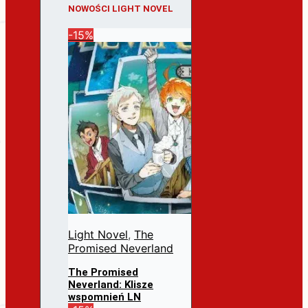
NOWOŚCI LIGHT NOVEL
-15%
Light Novel
,
The
Promised Neverland
The Promised
Neverland: Klisze
wspomnień LN