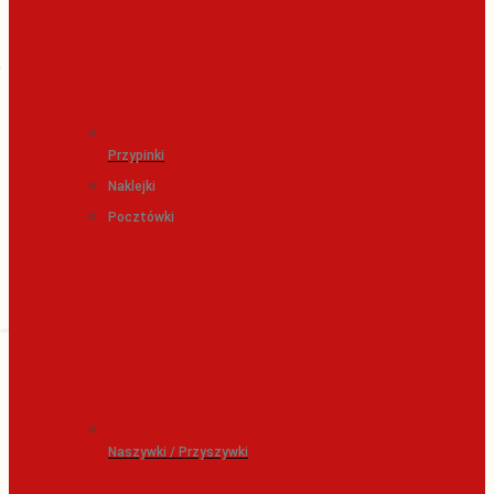
Przypinki
Naklejki
Pocztówki
Naszywki / Przyszywki