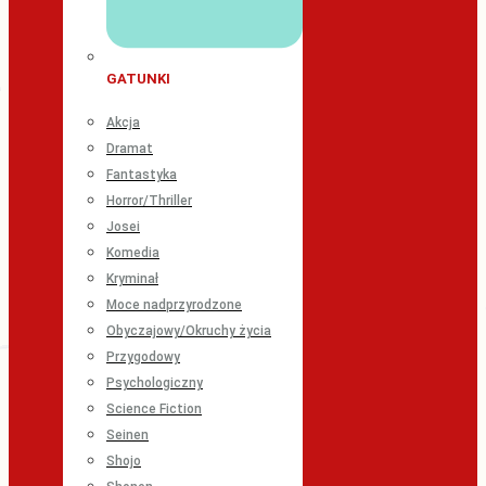
GATUNKI
Akcja
Dramat
Fantastyka
Horror/Thriller
Josei
Komedia
Kryminał
Moce nadprzyrodzone
Obyczajowy/Okruchy życia
Przygodowy
Psychologiczny
Science Fiction
Seinen
Shojo