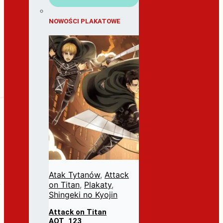
NOWOŚCI PLAKATOWE
Atak Tytanów
,
Attack
on Titan
,
Plakaty
,
Shingeki no Kyojin
Attack on Titan
AOT_123