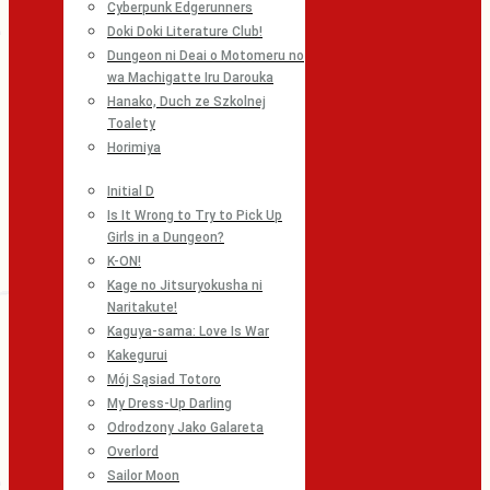
Cyberpunk Edgerunners
Doki Doki Literature Club!
Dungeon ni Deai o Motomeru no
wa Machigatte Iru Darouka
Hanako, Duch ze Szkolnej
Toalety
Horimiya
Initial D
Is It Wrong to Try to Pick Up
Girls in a Dungeon?
K-ON!
Kage no Jitsuryokusha ni
Naritakute!
Kaguya-sama: Love Is War
Kakegurui
Mój Sąsiad Totoro
My Dress-Up Darling
Odrodzony Jako Galareta
Overlord
Sailor Moon