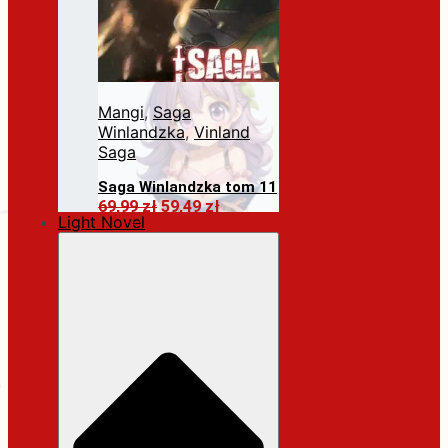
Mangi
,
Saga
Winlandzka
,
Vinland
Saga
Saga Winlandzka tom 11
Pierwotna
Aktualna
69,99
zł
59,49
zł
Light Novel
cena
cena
Dodaj do koszyka
wynosiła:
wynosi:
69,99 zł.
59,49 zł.