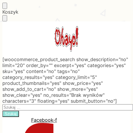
Skip
Skip
Koszyk
to
to
navigation
content
[woocommerce_product_search show_description="no"
limit="20" order_by="" excerpt="yes" categories="yes"
sku="yes" content="no" tags="no"
category_results="yes" category_limit="5"
product_thumbnails="yes" show_price="yes"
show_add_to_cart="no" show_more="yes"
show_clear="yes" no_results="Brak wyników"
characters="3" floating="yes" submit_button="no"]
Search
for:
Facebook-f