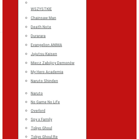
WSZYSTKIE
Chainsaw Man
Death Note
Durarara
Evangelion ANIMA
Jujutsu Kaisen
Miecz Zabójcy Demonów
My Hero Academia
Naruto Shinden
Naruto
No Game No Life
Overlord
Spy x Family
Tokyo Ghoul
Tokyo Ghoul:Re