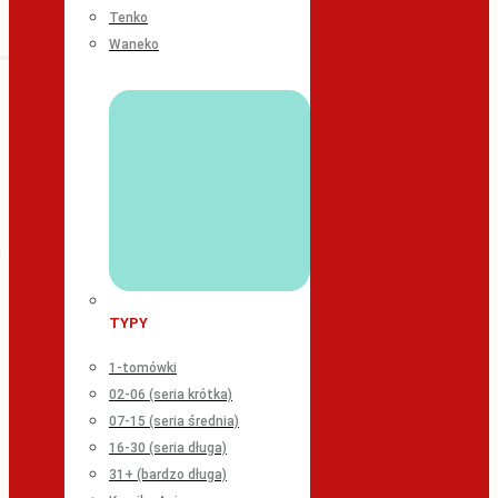
Tenko
Waneko
TYPY
1-tomówki
02-06 (seria krótka)
07-15 (seria średnia)
16-30 (seria długa)
31+ (bardzo długa)