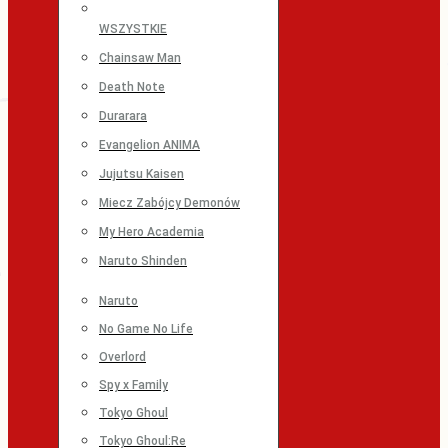
WSZYSTKIE
Chainsaw Man
Death Note
Durarara
Evangelion ANIMA
Jujutsu Kaisen
Miecz Zabójcy Demonów
My Hero Academia
Naruto Shinden
Naruto
No Game No Life
Overlord
Spy x Family
Tokyo Ghoul
Tokyo Ghoul:Re