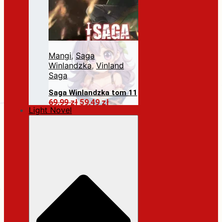
Mangi
,
Saga
Winlandzka
,
Vinland
Saga
Saga Winlandzka tom 11
Pierwotna
Aktualna
69,99
zł
59,49
zł
Light Novel
cena
cena
Dodaj do koszyka
wynosiła:
wynosi:
69,99 zł.
59,49 zł.