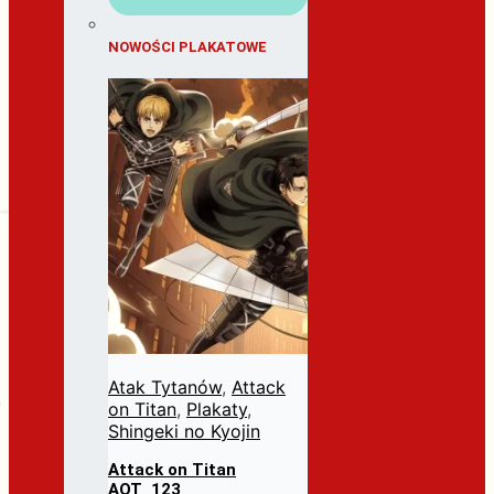
NOWOŚCI PLAKATOWE
Atak Tytanów
,
Attack
on Titan
,
Plakaty
,
Shingeki no Kyojin
Attack on Titan
AOT_123