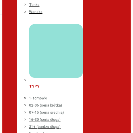
Tenko
Waneko
TYPY
1-tomówki
02-06 (seria krótka)
07-15 (seria średnia)
16-30 (seria długa)
31+ (bardzo długa)