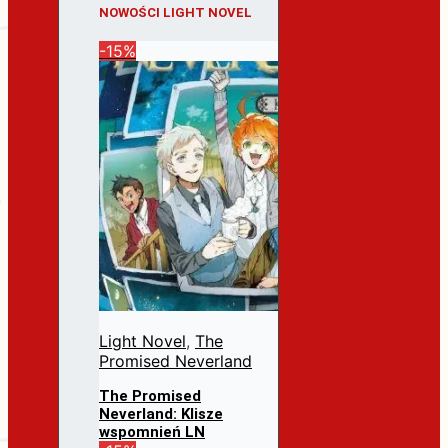
NOWOŚCI LIGHT NOVEL
-15%
Light Novel
,
The
Promised Neverland
The Promised
Neverland: Klisze
wspomnień LN