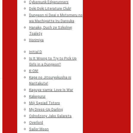
Cyberpunk Edgerunners
Doki Doki Literature Club!
Dungeon ni Deai o Motomeru no
wa Machigatte Iru Darouka
Hanako, Duch ze Szkolnej
Toalety
Horimiya
Initial D
Is It Wrong to Try to Pick Up
Girls in a Dungeon?
K-ON!
Kage no Jitsuryokusha ni
Naritakute!
Kaguya-sama: Love Is War
Kakegurui
Mój Sąsiad Totoro
My Dress-Up Darling
Odrodzony Jako Galareta
Overlord
Sailor Moon