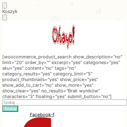
Skip
Skip
Koszyk
to
to
navigation
content
[woocommerce_product_search show_description="no"
limit="20" order_by="" excerpt="yes" categories="yes"
sku="yes" content="no" tags="no"
category_results="yes" category_limit="5"
product_thumbnails="yes" show_price="yes"
show_add_to_cart="no" show_more="yes"
show_clear="yes" no_results="Brak wyników"
characters="3" floating="yes" submit_button="no"]
Search
for:
Facebook-f