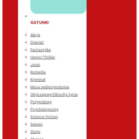
GATUNKI
Akcja
Dramat
Fantastyka
Horror/Thriller
Josei
Komedia
Kryminał
Moce nadprzyrodzone
Obyczajowy/Okruchy życia
Przygodowy
Psychologiczny
Science Fiction
Seinen
Shojo