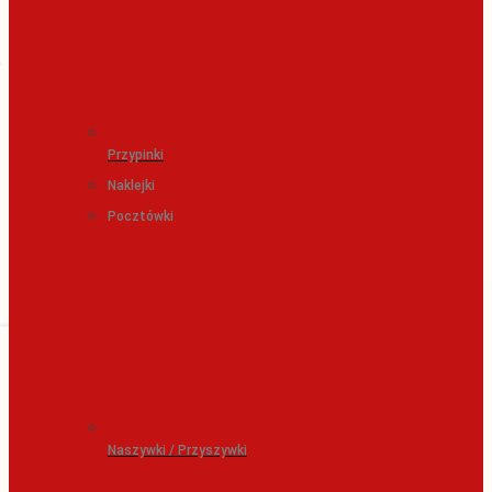
Przypinki
Naklejki
Pocztówki
Naszywki / Przyszywki