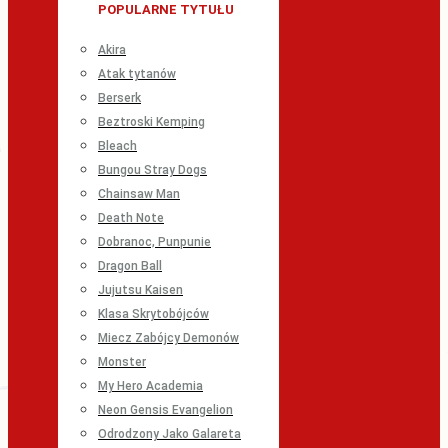
POPULARNE TYTUŁU
Akira
Atak tytanów
Berserk
Beztroski Kemping
Bleach
Bungou Stray Dogs
Chainsaw Man
Death Note
Dobranoc, Punpunie
Dragon Ball
Jujutsu Kaisen
Klasa Skrytobójców
Miecz Zabójcy Demonów
Monster
My Hero Academia
Neon Gensis Evangelion
Odrodzony Jako Galareta