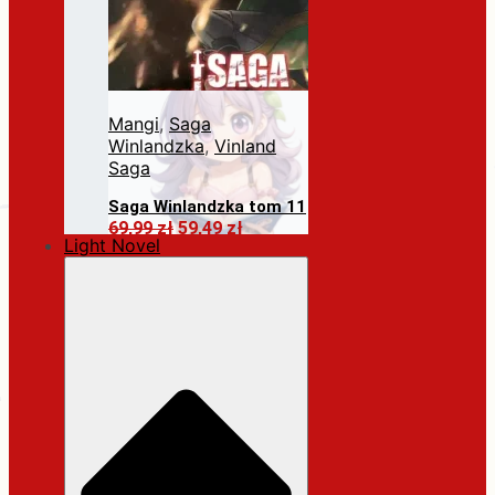
Mangi
,
Saga
Winlandzka
,
Vinland
Saga
Saga Winlandzka tom 11
Pierwotna
Aktualna
69,99
zł
59,49
zł
Light Novel
cena
cena
Dodaj do koszyka
wynosiła:
wynosi:
69,99 zł.
59,49 zł.