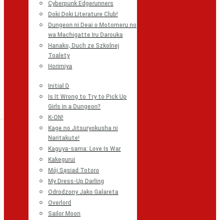
Cyberpunk Edgerunners
Doki Doki Literature Club!
Dungeon ni Deai o Motomeru no
wa Machigatte Iru Darouka
Hanako, Duch ze Szkolnej
Toalety
Horimiya
Initial D
Is It Wrong to Try to Pick Up
Girls in a Dungeon?
K-ON!
Kage no Jitsuryokusha ni
Naritakute!
Kaguya-sama: Love Is War
Kakegurui
Mój Sąsiad Totoro
My Dress-Up Darling
Odrodzony Jako Galareta
Overlord
Sailor Moon