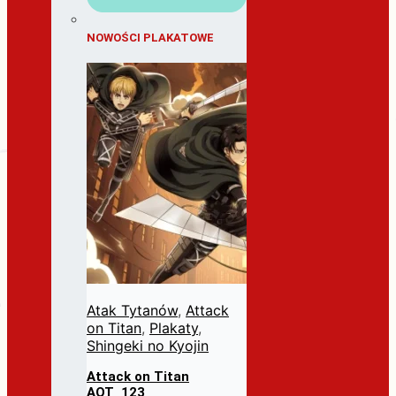
NOWOŚCI PLAKATOWE
Atak Tytanów
,
Attack
on Titan
,
Plakaty
,
Shingeki no Kyojin
Attack on Titan
AOT_123