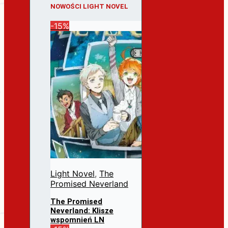
NOWOŚCI LIGHT NOVEL
-15%
Light Novel
,
The
Promised Neverland
The Promised
Neverland: Klisze
wspomnień LN