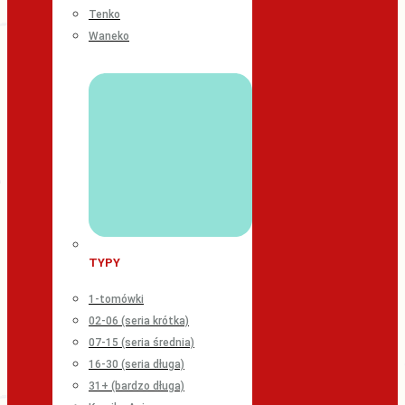
Tenko
Waneko
TYPY
1-tomówki
02-06 (seria krótka)
07-15 (seria średnia)
16-30 (seria długa)
31+ (bardzo długa)