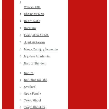
WSZYSTKIE
Chainsaw Man
Death Note
Durarara
Evangelion ANIMA
Jujutsu Kaisen
Miecz Zabójcy Demonów
My Hero Academia
Naruto Shinden
Naruto
No Game No Life
Overlord
Spy x Family
Tokyo Ghoul
Tokyo Ghoul:Re