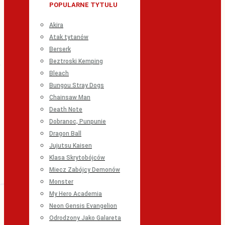
POPULARNE TYTUŁU
Akira
Atak tytanów
Berserk
Beztroski Kemping
Bleach
Bungou Stray Dogs
Chainsaw Man
Death Note
Dobranoc, Punpunie
Dragon Ball
Jujutsu Kaisen
Klasa Skrytobójców
Miecz Zabójcy Demonów
Monster
My Hero Academia
Neon Gensis Evangelion
Odrodzony Jako Galareta