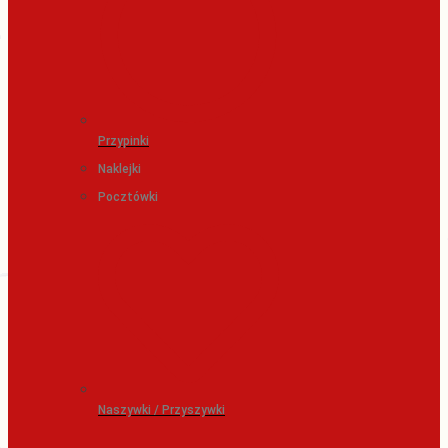
Przypinki
Naklejki
Pocztówki
Naszywki / Przyszywki