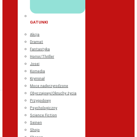
GATUNKI
Akcja
Dramat
Fantastyka
Horror/Thriller
Josei
Komedia
Kryminał
Moce nadprzyrodzone
Obyczajowy/Okruchy życia
Przygodowy
Psychologiczny
Science Fiction
Seinen
Shojo