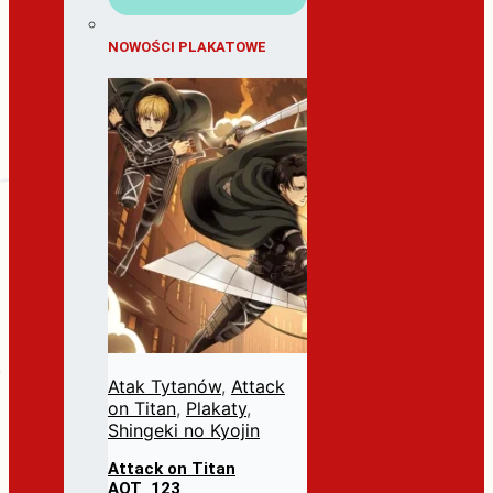
NOWOŚCI PLAKATOWE
Atak Tytanów
,
Attack
on Titan
,
Plakaty
,
Shingeki no Kyojin
Attack on Titan
AOT_123