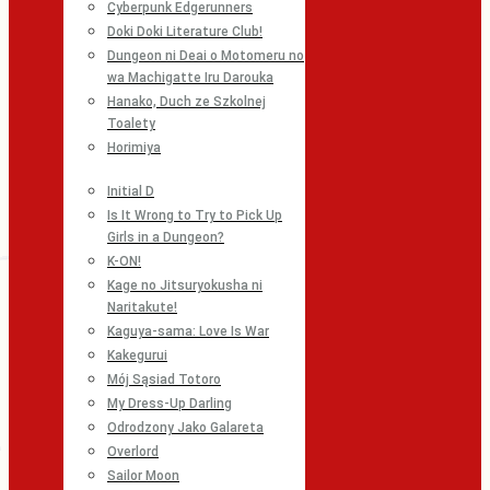
Cyberpunk Edgerunners
Doki Doki Literature Club!
Dungeon ni Deai o Motomeru no
wa Machigatte Iru Darouka
Hanako, Duch ze Szkolnej
Toalety
Horimiya
Initial D
Is It Wrong to Try to Pick Up
Girls in a Dungeon?
K-ON!
Kage no Jitsuryokusha ni
Naritakute!
Kaguya-sama: Love Is War
Kakegurui
Mój Sąsiad Totoro
My Dress-Up Darling
Odrodzony Jako Galareta
Overlord
Sailor Moon