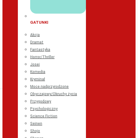
GATUNKI
Akcja
Dramat
Fantastyka
Horror/Thriller
Josei
Komedia
Kryminał
Moce nadprzyrodzone
Obyczajowy/Okruchy życia
Przygodowy
Psychologiczny
Science Fiction
Seinen
Shojo