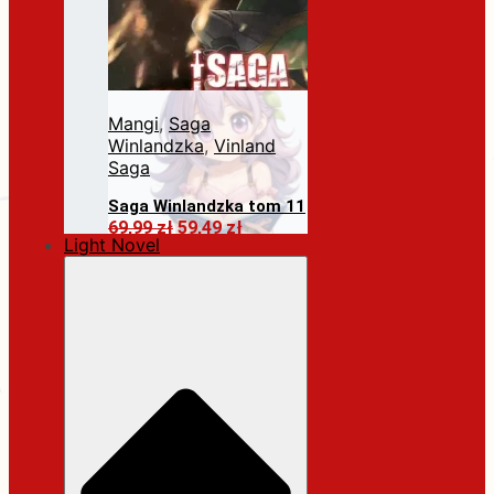
Mangi
,
Saga
Winlandzka
,
Vinland
Saga
Saga Winlandzka tom 11
Pierwotna
Aktualna
69,99
zł
59,49
zł
Light Novel
cena
cena
Dodaj do koszyka
wynosiła:
wynosi:
69,99 zł.
59,49 zł.