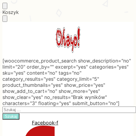
Skip
Skip
Koszyk
to
to
navigation
content
[woocommerce_product_search show_description="no"
limit="20" order_by="" excerpt="yes" categories="yes"
sku="yes" content="no" tags="no"
category_results="yes" category_limit="5"
product_thumbnails="yes" show_price="yes"
show_add_to_cart="no" show_more="yes"
show_clear="yes" no_results="Brak wyników"
characters="3" floating="yes" submit_button="no"]
Search
for:
Facebook-f