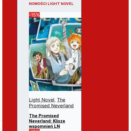
NOWOŚCI LIGHT NOVEL
-15%
Light Novel
,
The
Promised Neverland
The Promised
Neverland: Klisze
wspomnień LN