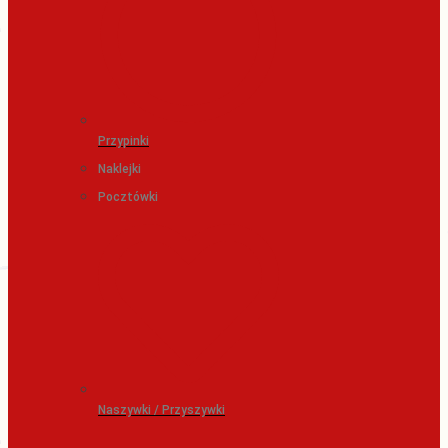
Przypinki
Naklejki
Pocztówki
Naszywki / Przyszywki