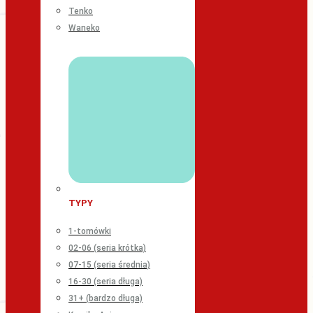
Tenko
Waneko
TYPY
1-tomówki
02-06 (seria krótka)
07-15 (seria średnia)
16-30 (seria długa)
31+ (bardzo długa)