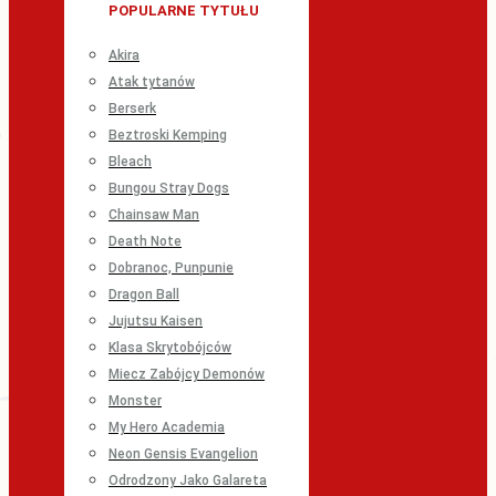
POPULARNE TYTUŁU
Akira
Atak tytanów
Berserk
Beztroski Kemping
Bleach
Bungou Stray Dogs
Chainsaw Man
Death Note
Dobranoc, Punpunie
Dragon Ball
Jujutsu Kaisen
Klasa Skrytobójców
Miecz Zabójcy Demonów
Monster
My Hero Academia
Neon Gensis Evangelion
Odrodzony Jako Galareta