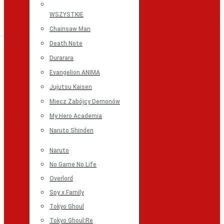
WSZYSTKIE
Chainsaw Man
Death Note
Durarara
Evangelion ANIMA
Jujutsu Kaisen
Miecz Zabójcy Demonów
My Hero Academia
Naruto Shinden
Naruto
No Game No Life
Overlord
Spy x Family
Tokyo Ghoul
Tokyo Ghoul:Re