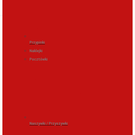
Przypinki
Naklejki
Pocztówki
Naszywki / Przyszywki