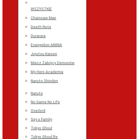
WSZYSTKIE
Chainsaw Man
Death Note
Durarara
Evangelion ANIMA
Jujutsu Kaisen
Miecz Zabójcy Demonów
My Hero Academia
Naruto Shinden
Naruto
No Game No Life
Overlord
Spy x Family
Tokyo Ghoul
Tokyo Ghoul:Re