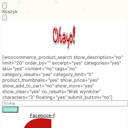
Skip
Skip
Koszyk
to
to
navigation
content
[woocommerce_product_search show_description="no"
limit="20" order_by="" excerpt="yes" categories="yes"
sku="yes" content="no" tags="no"
category_results="yes" category_limit="5"
product_thumbnails="yes" show_price="yes"
show_add_to_cart="no" show_more="yes"
show_clear="yes" no_results="Brak wyników"
characters="3" floating="yes" submit_button="no"]
Search
for:
Facebook-f