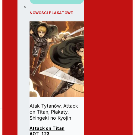
NOWOŚCI PLAKATOWE
Atak Tytanów
,
Attack
on Titan
,
Plakaty
,
Shingeki no Kyojin
Attack on Titan
AOT_123