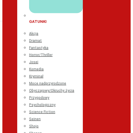
GATUNKI
Akcja
Dramat
Fantastyka
Horror/Thriller
Josei
Komedia
Kryminał
Moce nadprzyrodzone
Obyczajowy/Okruchy życia
Przygodowy
Psychologiczny
Science Fiction
Seinen
Shojo