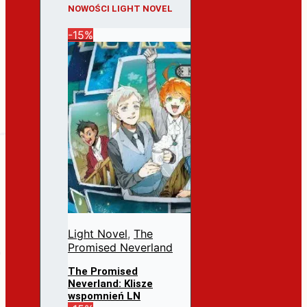
NOWOŚCI LIGHT NOVEL
-15%
Light Novel
,
The
Promised Neverland
The Promised
Neverland: Klisze
wspomnień LN