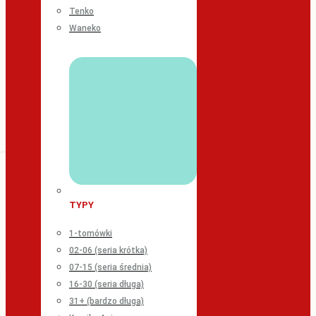
Tenko
Waneko
TYPY
1-tomówki
02-06 (seria krótka)
07-15 (seria średnia)
16-30 (seria długa)
31+ (bardzo długa)