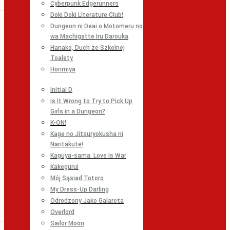
Cyberpunk Edgerunners
Doki Doki Literature Club!
Dungeon ni Deai o Motomeru no
wa Machigatte Iru Darouka
Hanako, Duch ze Szkolnej
Toalety
Horimiya
Initial D
Is It Wrong to Try to Pick Up
Girls in a Dungeon?
K-ON!
Kage no Jitsuryokusha ni
Naritakute!
Kaguya-sama: Love Is War
Kakegurui
Mój Sąsiad Totoro
My Dress-Up Darling
Odrodzony Jako Galareta
Overlord
Sailor Moon