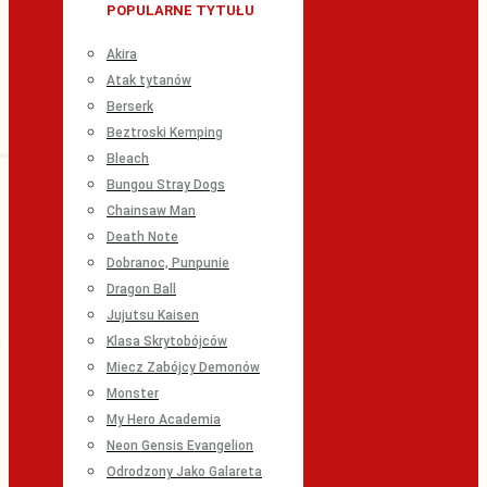
POPULARNE TYTUŁU
Akira
Atak tytanów
Berserk
Beztroski Kemping
Bleach
Bungou Stray Dogs
Chainsaw Man
Death Note
Dobranoc, Punpunie
Dragon Ball
Jujutsu Kaisen
Klasa Skrytobójców
Miecz Zabójcy Demonów
Monster
My Hero Academia
Neon Gensis Evangelion
Odrodzony Jako Galareta