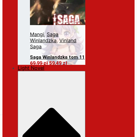
Mangi
,
Saga
Winlandzka
,
Vinland
Saga
Saga Winlandzka tom 11
Pierwotna
Aktualna
69,99
zł
59,49
zł
Light Novel
cena
cena
Dodaj do koszyka
wynosiła:
wynosi:
69,99 zł.
59,49 zł.