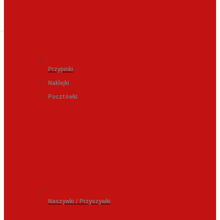
Przypinki
Naklejki
Pocztówki
Naszywki / Przyszywki