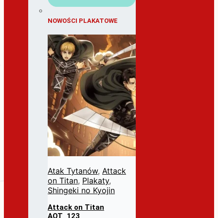
NOWOŚCI PLAKATOWE
Atak Tytanów
,
Attack
on Titan
,
Plakaty
,
Shingeki no Kyojin
Attack on Titan
AOT_123