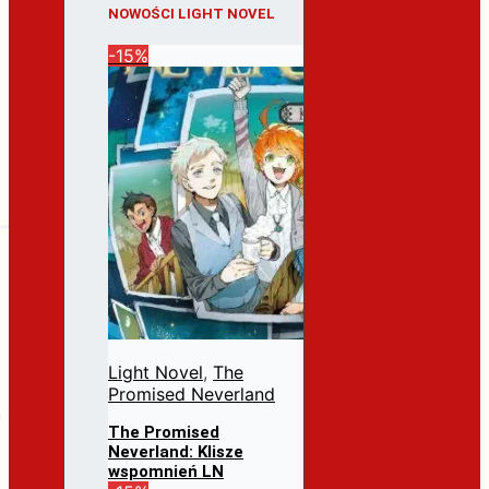
NOWOŚCI LIGHT NOVEL
-15%
Light Novel
,
The
Promised Neverland
The Promised
Neverland: Klisze
wspomnień LN