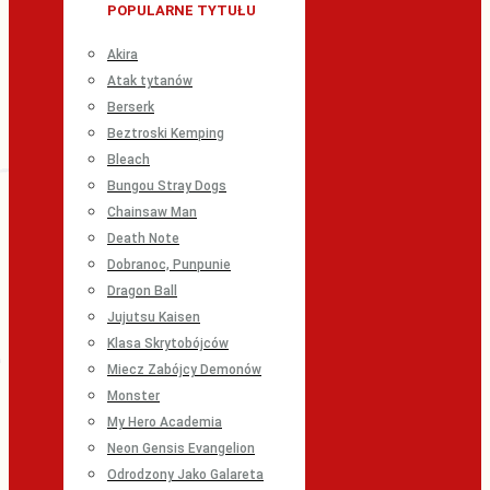
POPULARNE TYTUŁU
Akira
Atak tytanów
Berserk
Beztroski Kemping
Bleach
Bungou Stray Dogs
Chainsaw Man
Death Note
Dobranoc, Punpunie
Dragon Ball
Jujutsu Kaisen
Klasa Skrytobójców
Miecz Zabójcy Demonów
Monster
My Hero Academia
Neon Gensis Evangelion
Odrodzony Jako Galareta