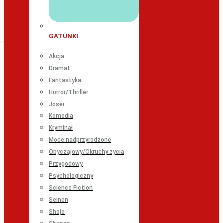
GATUNKI
Akcja
Dramat
Fantastyka
Horror/Thriller
Josei
Komedia
Kryminał
Moce nadprzyrodzone
Obyczajowy/Okruchy życia
Przygodowy
Psychologiczny
Science Fiction
Seinen
Shojo