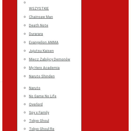
WSZYSTKIE
Chainsaw Man
Death Note
Durarara
Evangelion ANIMA
Jujutsu Kaisen
Miecz Zabójcy Demonów
My Hero Academia
Naruto Shinden
Naruto
No Game No Life
Overlord
Spy x Family
Tokyo Ghoul
Tokyo Ghoul:Re