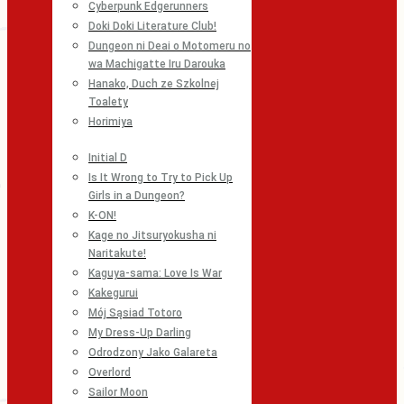
Cyberpunk Edgerunners
Doki Doki Literature Club!
Dungeon ni Deai o Motomeru no
wa Machigatte Iru Darouka
Hanako, Duch ze Szkolnej
Toalety
Horimiya
Initial D
Is It Wrong to Try to Pick Up
Girls in a Dungeon?
K-ON!
Kage no Jitsuryokusha ni
Naritakute!
Kaguya-sama: Love Is War
Kakegurui
Mój Sąsiad Totoro
My Dress-Up Darling
Odrodzony Jako Galareta
Overlord
Sailor Moon