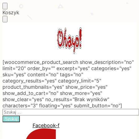
Skip
Skip
Koszyk
to
to
navigation
content
[woocommerce_product_search show_description="no"
limit="20" order_by="" excerpt="yes" categories="yes"
sku="yes" content="no" tags="no"
category_results="yes" category_limit="5"
product_thumbnails="yes" show_price="yes"
show_add_to_cart="no" show_more="yes"
show_clear="yes" no_results="Brak wyników"
characters="3" floating="yes" submit_button="no"]
Search
for:
Facebook-f