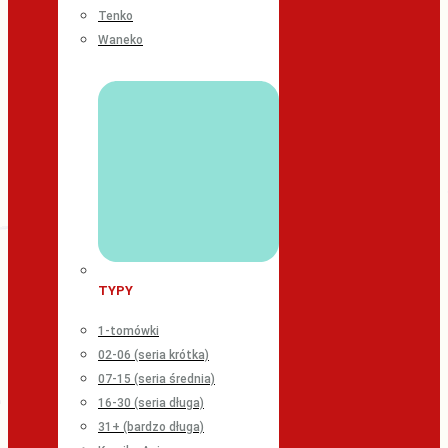
Tenko
Waneko
TYPY
1-tomówki
02-06 (seria krótka)
07-15 (seria średnia)
16-30 (seria długa)
31+ (bardzo długa)