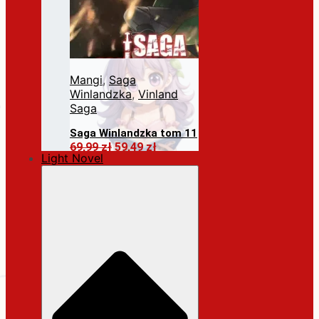
Mangi
,
Saga
Winlandzka
,
Vinland
Saga
Saga Winlandzka tom 11
Pierwotna
Aktualna
69,99
zł
59,49
zł
Light Novel
cena
cena
Dodaj do koszyka
wynosiła:
wynosi:
69,99 zł.
59,49 zł.