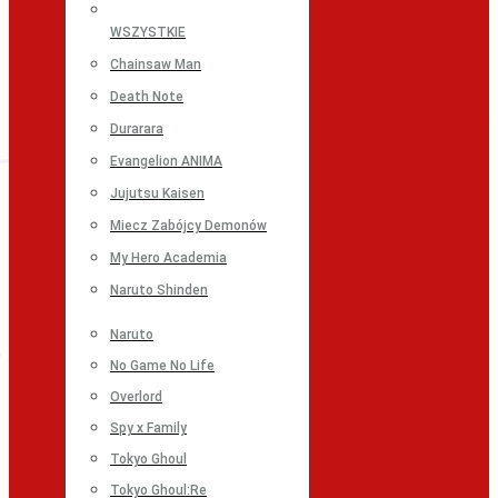
WSZYSTKIE
Chainsaw Man
Death Note
Durarara
Evangelion ANIMA
Jujutsu Kaisen
Miecz Zabójcy Demonów
My Hero Academia
Naruto Shinden
Naruto
No Game No Life
Overlord
Spy x Family
Tokyo Ghoul
Tokyo Ghoul:Re