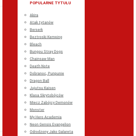
POPULARNE TYTUŁU
Akira
Atak tytanów
Berserk
Beztroski Kemping
Bleach
Bungou Stray Dogs
Chainsaw Man
Death Note
Dobranoc, Punpunie
Dragon Ball
Jujutsu Kaisen
Klasa Skrytobójców
Miecz Zabójcy Demonów
Monster
My Hero Academia
Neon Gensis Evangelion
Odrodzony Jako Galareta