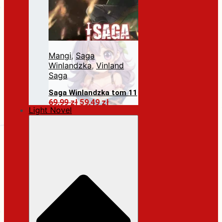
Mangi
,
Saga
Winlandzka
,
Vinland
Saga
Saga Winlandzka tom 11
Pierwotna
Aktualna
69,99
zł
59,49
zł
Light Novel
cena
cena
Dodaj do koszyka
wynosiła:
wynosi:
69,99 zł.
59,49 zł.