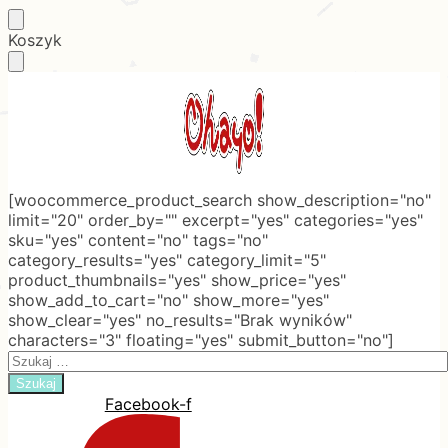
Skip
Skip
Koszyk
to
to
navigation
content
[woocommerce_product_search show_description="no"
limit="20" order_by="" excerpt="yes" categories="yes"
sku="yes" content="no" tags="no"
category_results="yes" category_limit="5"
product_thumbnails="yes" show_price="yes"
show_add_to_cart="no" show_more="yes"
show_clear="yes" no_results="Brak wyników"
characters="3" floating="yes" submit_button="no"]
Search
for:
Facebook-f