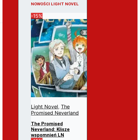
NOWOŚCI LIGHT NOVEL
-15%
Light Novel
,
The
Promised Neverland
The Promised
Neverland: Klisze
wspomnień LN