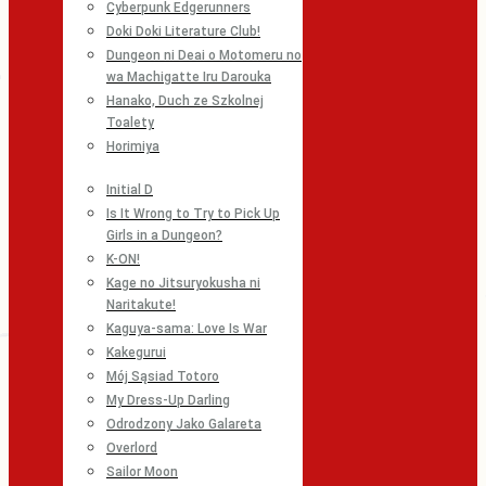
Cyberpunk Edgerunners
Doki Doki Literature Club!
Dungeon ni Deai o Motomeru no
wa Machigatte Iru Darouka
Hanako, Duch ze Szkolnej
Toalety
Horimiya
Initial D
Is It Wrong to Try to Pick Up
Girls in a Dungeon?
K-ON!
Kage no Jitsuryokusha ni
Naritakute!
Kaguya-sama: Love Is War
Kakegurui
Mój Sąsiad Totoro
My Dress-Up Darling
Odrodzony Jako Galareta
Overlord
Sailor Moon