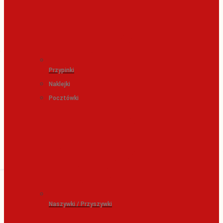
Przypinki
Naklejki
Pocztówki
Naszywki / Przyszywki