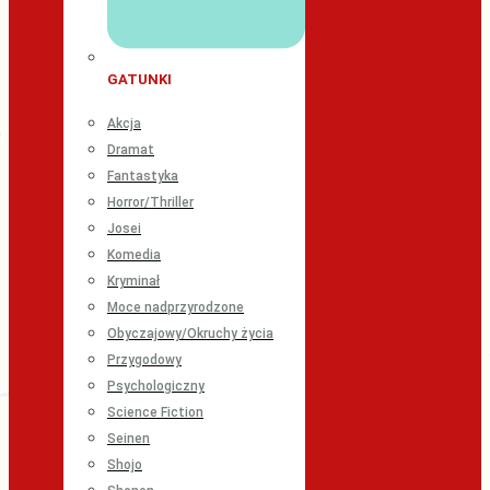
GATUNKI
Akcja
Dramat
Fantastyka
Horror/Thriller
Josei
Komedia
Kryminał
Moce nadprzyrodzone
Obyczajowy/Okruchy życia
Przygodowy
Psychologiczny
Science Fiction
Seinen
Shojo