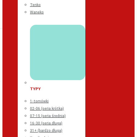
Tenko
Waneko
TYPY
1-tomówki
02-06 (seria krótka)
07-15 (seria średnia)
16-30 (seria długa)
31+ (bardzo długa)