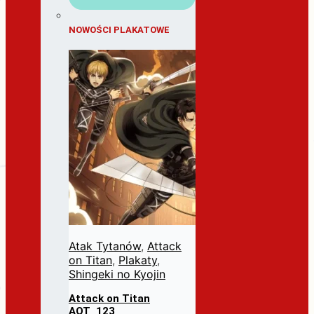
NOWOŚCI PLAKATOWE
Atak Tytanów
,
Attack
on Titan
,
Plakaty
,
Shingeki no Kyojin
Attack on Titan
AOT_123