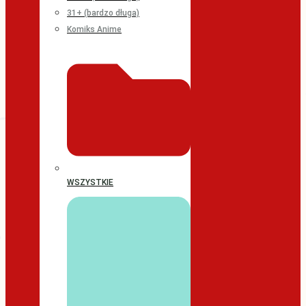
31+ (bardzo długa)
Komiks Anime
WSZYSTKIE