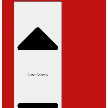
cena wynosiła:
31,99 zł.
27,19
zł
Aktualna
cena wynosi: 27,19 zł.
Dodaj do koszyka
Close Gadżety