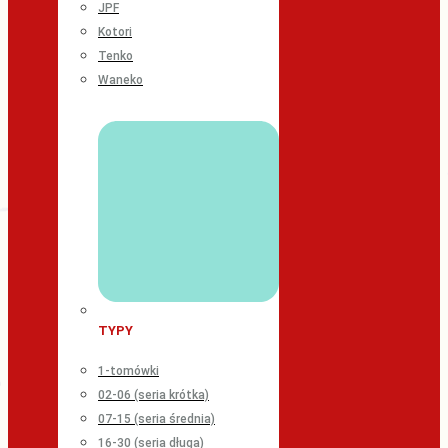
JPF
Kotori
Tenko
Waneko
TYPY
1-tomówki
02-06 (seria krótka)
07-15 (seria średnia)
16-30 (seria długa)