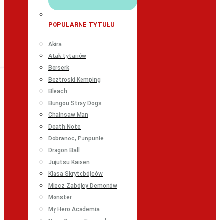
POPULARNE TYTUŁU
Akira
Atak tytanów
Berserk
Beztroski Kemping
Bleach
Bungou Stray Dogs
Chainsaw Man
Death Note
Dobranoc, Punpunie
Dragon Ball
Jujutsu Kaisen
Klasa Skrytobójców
Miecz Zabójcy Demonów
Monster
My Hero Academia