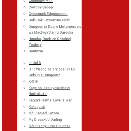
Chainsaw Man
Cowboy Bebop
Cyberpunk Edgerunners
Doki Doki Literature Club!
Dungeon ni Deai o Motomeru no
wa Machigatte Iru Darouka
Hanako, Duch ze Szkolnej
Toalety
Horimiya
Initial D
Is It Wrong to Try to Pick Up
Girls in a Dungeon?
K-ON!
Kage no Jitsuryokusha ni
Naritakute!
Kaguya-sama: Love Is War
Kakegurui
Mój Sąsiad Totoro
My Dress-Up Darling
Odrodzony Jako Galareta