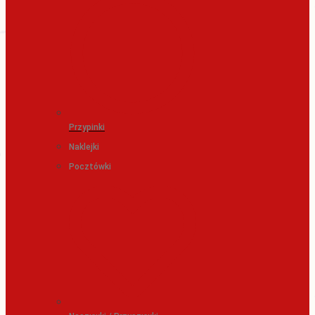
Przypinki
Naklejki
Pocztówki