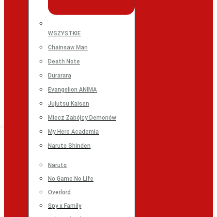
WSZYSTKIE
Chainsaw Man
Death Note
Durarara
Evangelion ANIMA
Jujutsu Kaisen
Miecz Zabójcy Demonów
My Hero Academia
Naruto Shinden
Naruto
No Game No Life
Overlord
Spy x Family