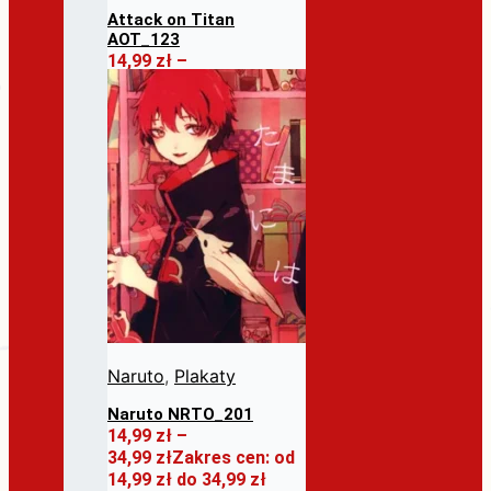
Attack on Titan
AOT_123
14,99
zł
–
26,99
zł
Zakres cen: od
14,99 zł do 26,99 zł
Ten
Wybierz opcje
produkt ma wiele
wariantów. Opcje
można wybrać na
stronie produktu
Naruto
,
Plakaty
Naruto NRTO_201
14,99
zł
–
34,99
zł
Zakres cen: od
14,99 zł do 34,99 zł