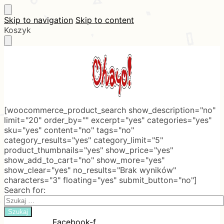
Skip to navigation
Skip to content
Koszyk
[woocommerce_product_search show_description="no"
limit="20" order_by="" excerpt="yes" categories="yes"
sku="yes" content="no" tags="no"
category_results="yes" category_limit="5"
product_thumbnails="yes" show_price="yes"
show_add_to_cart="no" show_more="yes"
show_clear="yes" no_results="Brak wyników"
characters="3" floating="yes" submit_button="no"]
Search for:
Facebook-f