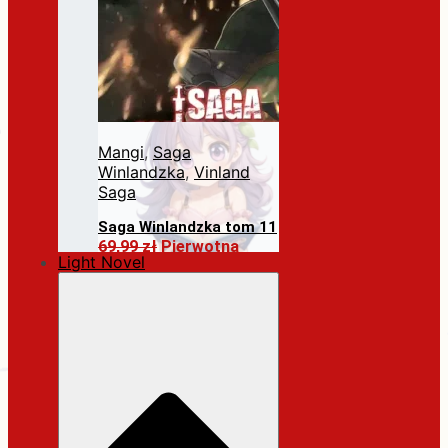
Mangi
,
Saga
Winlandzka
,
Vinland
Saga
Saga Winlandzka tom 11
69,99
zł
Pierwotna
Light Novel
cena wynosiła:
69,99 zł.
59,49
zł
Aktualna
cena wynosi: 59,49 zł.
Dodaj do koszyka