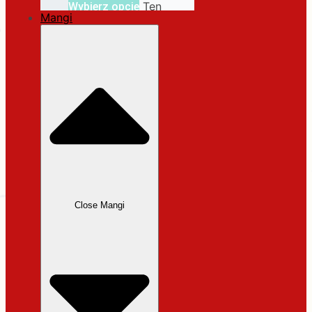
Ten
Wybierz opcje
Mangi
produkt ma wiele
wariantów. Opcje
można wybrać na
stronie produktu
Close Mangi