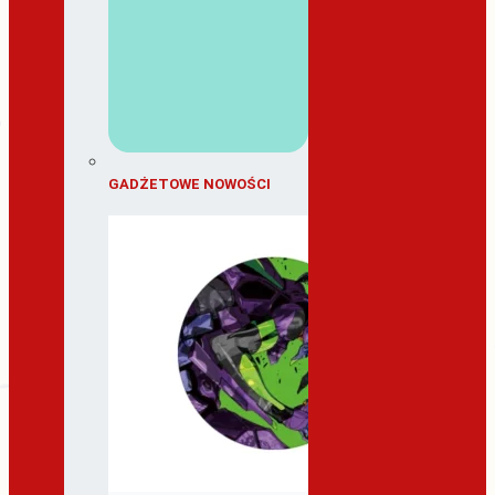
GADŻETOWE NOWOŚCI