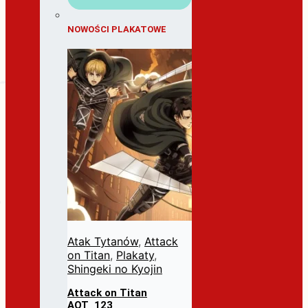
NOWOŚCI PLAKATOWE
Atak Tytanów
,
Attack
on Titan
,
Plakaty
,
Shingeki no Kyojin
Attack on Titan
AOT_123