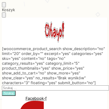
Skip
Skip
Koszyk
to
to
navigation
content
[woocommerce_product_search show_description="no"
limit="20" order_by="" excerpt="yes" categories="yes"
sku="yes" content="no" tags="no"
category_results="yes" category_limit="5"
product_thumbnails="yes" show_price="yes"
show_add_to_cart="no" show_more="yes"
show_clear="yes" no_results="Brak wyników"
characters="3" floating="yes" submit_button="no"]
Search
for:
Facebook-f