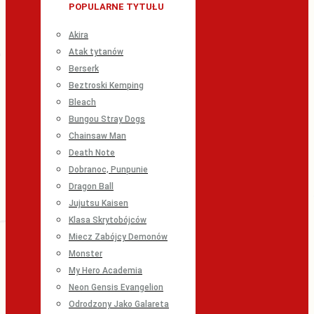
POPULARNE TYTUŁU
Akira
Atak tytanów
Berserk
Beztroski Kemping
Bleach
Bungou Stray Dogs
Chainsaw Man
Death Note
Dobranoc, Punpunie
Dragon Ball
Jujutsu Kaisen
Klasa Skrytobójców
Miecz Zabójcy Demonów
Monster
My Hero Academia
Neon Gensis Evangelion
Odrodzony Jako Galareta