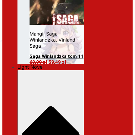
Mangi
,
Saga
Winlandzka
,
Vinland
Saga
Saga Winlandzka tom 11
Pierwotna
Aktualna
69,99
zł
59,49
zł
Light Novel
cena
cena
Dodaj do koszyka
wynosiła:
wynosi:
69,99 zł.
59,49 zł.