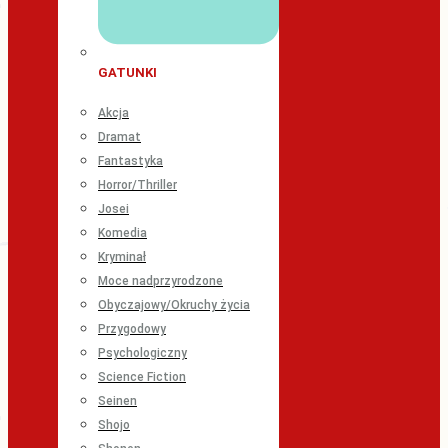
GATUNKI
Akcja
Dramat
Fantastyka
Horror/Thriller
Josei
Komedia
Kryminał
Moce nadprzyrodzone
Obyczajowy/Okruchy życia
Przygodowy
Psychologiczny
Science Fiction
Seinen
Shojo