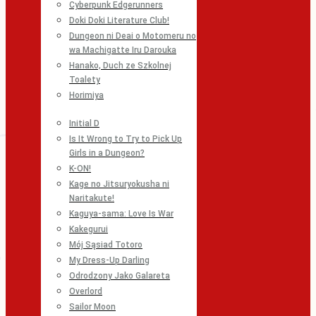
Cyberpunk Edgerunners
Doki Doki Literature Club!
Dungeon ni Deai o Motomeru no
wa Machigatte Iru Darouka
Hanako, Duch ze Szkolnej
Toalety
Horimiya
Initial D
Is It Wrong to Try to Pick Up
Girls in a Dungeon?
K-ON!
Kage no Jitsuryokusha ni
Naritakute!
Kaguya-sama: Love Is War
Kakegurui
Mój Sąsiad Totoro
My Dress-Up Darling
Odrodzony Jako Galareta
Overlord
Sailor Moon