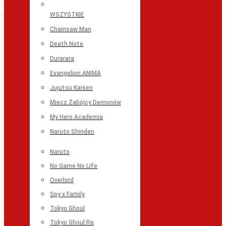
WSZYSTKIE
Chainsaw Man
Death Note
Durarara
Evangelion ANIMA
Jujutsu Kaisen
Miecz Zabójcy Demonów
My Hero Academia
Naruto Shinden
Naruto
No Game No Life
Overlord
Spy x Family
Tokyo Ghoul
Tokyo Ghoul:Re