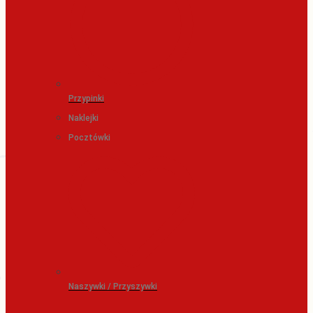
Przypinki
Naklejki
Pocztówki
Naszywki / Przyszywki