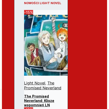
NOWOŚCI LIGHT NOVEL
-15%
Light Novel
,
The
Promised Neverland
The Promised
Neverland: Klisze
wspomnień LN