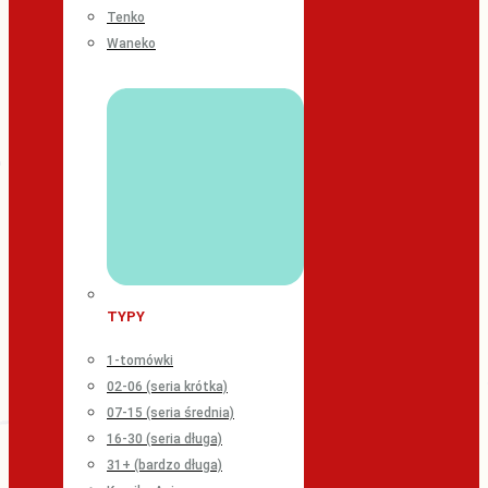
Tenko
Waneko
TYPY
1-tomówki
02-06 (seria krótka)
07-15 (seria średnia)
16-30 (seria długa)
31+ (bardzo długa)