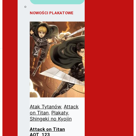
NOWOŚCI PLAKATOWE
Atak Tytanów
,
Attack
on Titan
,
Plakaty
,
Shingeki no Kyojin
Attack on Titan
AOT_123