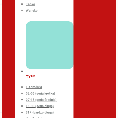
Tenko
Waneko
TYPY
1-tomówki
02-06 (seria krótka)
07-15 (seria średnia)
16-30 (seria długa)
31+ (bardzo długa)