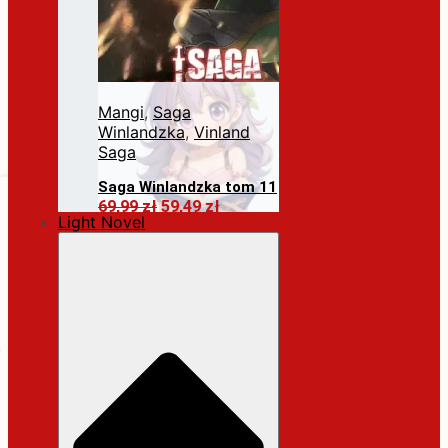
Mangi
,
Saga
Winlandzka
,
Vinland
Saga
Saga Winlandzka tom 11
Pierwotna
Aktualna
69,99
zł
59,49
zł
Light Novel
cena
cena
Dodaj do koszyka
wynosiła:
wynosi:
69,99 zł.
59,49 zł.