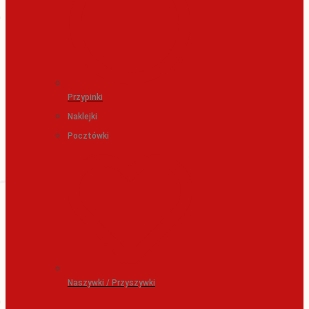
Przypinki
Naklejki
Pocztówki
Naszywki / Przyszywki