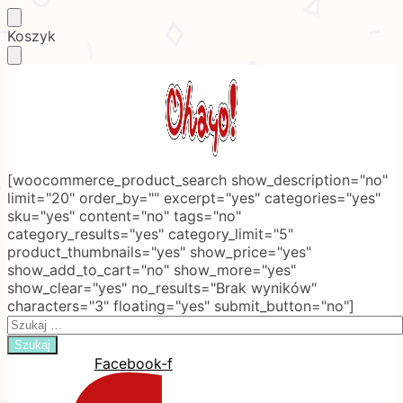
Skip
Skip
Koszyk
to
to
navigation
content
[woocommerce_product_search show_description="no"
limit="20" order_by="" excerpt="yes" categories="yes"
sku="yes" content="no" tags="no"
category_results="yes" category_limit="5"
product_thumbnails="yes" show_price="yes"
show_add_to_cart="no" show_more="yes"
show_clear="yes" no_results="Brak wyników"
characters="3" floating="yes" submit_button="no"]
Search
for:
Facebook-f