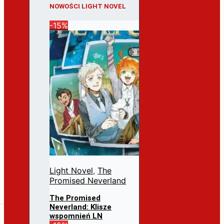
NOWOŚCI LIGHT NOVEL
-15%
Light Novel
,
The
Promised Neverland
The Promised
Neverland: Klisze
wspomnień LN