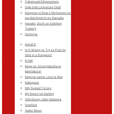
Cyberpunk Edgerunners
Doki Doki Literature Club!
Dungeon ni Deai o Motomeru no
wa Machigatte Iru Darouka
Hanako, Duch ze Szkolnej
Toalety
Horimiya
Initial D
Is It Wrong to Try to Pick Up
Girls in a Dungeon?
K-ON!
Kage no Jitsuryokusha ni
Naritakute!
Kaguya-sama: Love Is War
Kakegurui
Mój Sąsiad Totoro
My Dress-Up Darling
Odrodzony Jako Galareta
Overlord
Sailor Moon