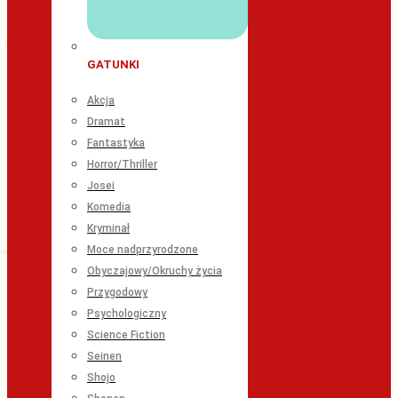
GATUNKI
Akcja
Dramat
Fantastyka
Horror/Thriller
Josei
Komedia
Kryminał
Moce nadprzyrodzone
Obyczajowy/Okruchy życia
Przygodowy
Psychologiczny
Science Fiction
Seinen
Shojo