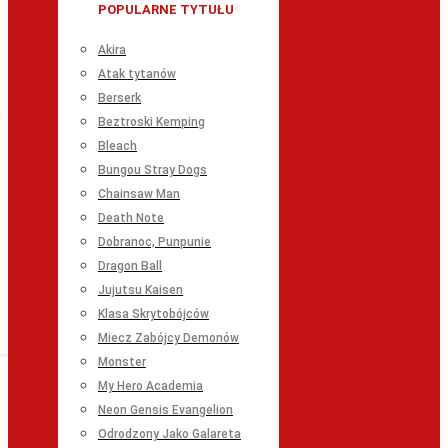
POPULARNE TYTUŁU
Akira
Atak tytanów
Berserk
Beztroski Kemping
Bleach
Bungou Stray Dogs
Chainsaw Man
Death Note
Dobranoc, Punpunie
Dragon Ball
Jujutsu Kaisen
Klasa Skrytobójców
Miecz Zabójcy Demonów
Monster
My Hero Academia
Neon Gensis Evangelion
Odrodzony Jako Galareta