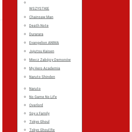
WSZYSTKIE
Chainsaw Man
Death Note
Durarara
Evangelion ANIMA
Jujutsu Kaisen
Miecz Zabójcy Demonów
My Hero Academia
Naruto Shinden
Naruto
No Game No Life
Overlord
Spy x Family
Tokyo Ghoul
Tokyo Ghoul:Re