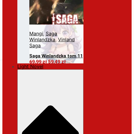
Mangi
,
Saga
Winlandzka
,
Vinland
Saga
Saga Winlandzka tom 11
Pierwotna
Aktualna
69,99
zł
59,49
zł
Light Novel
cena
cena
Dodaj do koszyka
wynosiła:
wynosi:
69,99 zł.
59,49 zł.