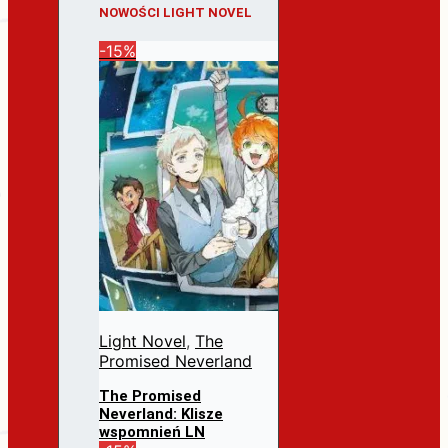
NOWOŚCI LIGHT NOVEL
-15%
Light Novel
,
The
Promised Neverland
The Promised
Neverland: Klisze
wspomnień LN