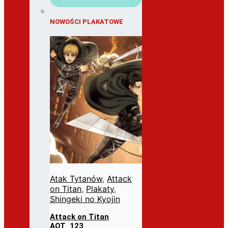
NOWOŚCI PLAKATOWE
Atak Tytanów
,
Attack
on Titan
,
Plakaty
,
Shingeki no Kyojin
Attack on Titan
AOT_123