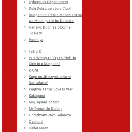
Cyberpunk Edgerunners
Doki Doki Literature Club!
Dungeon ni Deai o Motomeru no
wa Machigatte Iru Darouka
Hanako, Duch ze Szkolnej
Toalety
Horimiya
Initial D
Is It Wrong to Try to Pick Up
Girls in a Dungeon?
K-ON!
Kage no Jitsuryokusha ni
Naritakute!
Kaguya-sama: Love Is War
Kakegurui
Mój Sąsiad Totoro
My Dress-Up Darling
Odrodzony Jako Galareta
Overlord
Sailor Moon