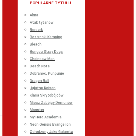
POPULARNE TYTUŁU
Akira
Atak tytanów
Berserk
Beztroski Kemping
Bleach
Bungou Stray Dogs
Chainsaw Man
Death Note
Dobranoc, Punpunie
Dragon Ball
Jujutsu Kaisen
Klasa Skrytobójców
Miecz Zabójcy Demonów
Monster
My Hero Academia
Neon Gensis Evangelion
Odrodzony Jako Galareta