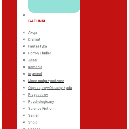
GATUNKI
Akcja
Dramat
Fantastyka
Horror/Thriller
Josei
Komedia
Kryminał
Moce nadprzyrodzone
Obyczajowy/Okruchy życia
Przygodowy
Psychologiczny
Science Fiction
Seinen
Shojo