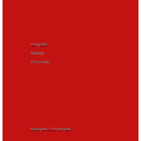
Przypinki
Naklejki
Pocztówki
Naszywki / Przyszywki