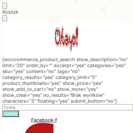
Skip
Skip
Koszyk
to
to
navigation
content
[woocommerce_product_search show_description="no"
limit="20" order_by="" excerpt="yes" categories="yes"
sku="yes" content="no" tags="no"
category_results="yes" category_limit="5"
product_thumbnails="yes" show_price="yes"
show_add_to_cart="no" show_more="yes"
show_clear="yes" no_results="Brak wyników"
characters="3" floating="yes" submit_button="no"]
Search
for:
Facebook-f