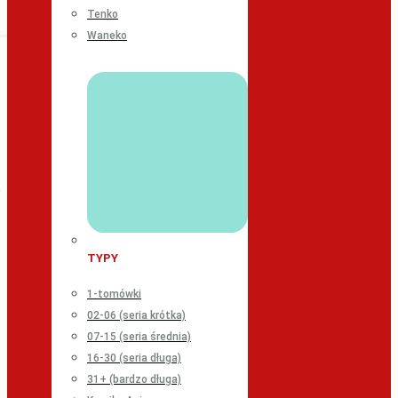
Tenko
Waneko
TYPY
1-tomówki
02-06 (seria krótka)
07-15 (seria średnia)
16-30 (seria długa)
31+ (bardzo długa)