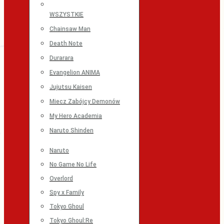
WSZYSTKIE
Chainsaw Man
Death Note
Durarara
Evangelion ANIMA
Jujutsu Kaisen
Miecz Zabójcy Demonów
My Hero Academia
Naruto Shinden
Naruto
No Game No Life
Overlord
Spy x Family
Tokyo Ghoul
Tokyo Ghoul:Re