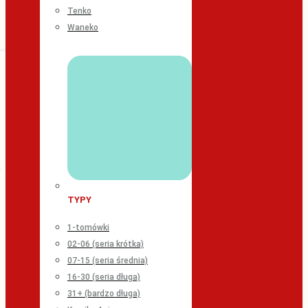
Tenko
Waneko
TYPY
1-tomówki
02-06 (seria krótka)
07-15 (seria średnia)
16-30 (seria długa)
31+ (bardzo długa)