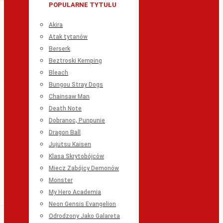
POPULARNE TYTUŁU
Akira
Atak tytanów
Berserk
Beztroski Kemping
Bleach
Bungou Stray Dogs
Chainsaw Man
Death Note
Dobranoc, Punpunie
Dragon Ball
Jujutsu Kaisen
Klasa Skrytobójców
Miecz Zabójcy Demonów
Monster
My Hero Academia
Neon Gensis Evangelion
Odrodzony Jako Galareta