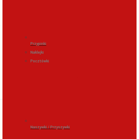
Przypinki
Naklejki
Pocztówki
Naszywki / Przyszywki