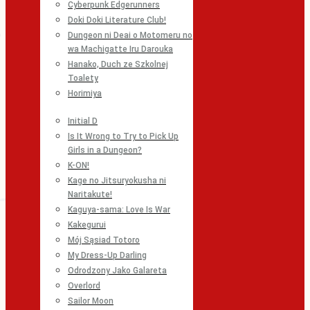
Cyberpunk Edgerunners
Doki Doki Literature Club!
Dungeon ni Deai o Motomeru no
wa Machigatte Iru Darouka
Hanako, Duch ze Szkolnej
Toalety
Horimiya
Initial D
Is It Wrong to Try to Pick Up
Girls in a Dungeon?
K-ON!
Kage no Jitsuryokusha ni
Naritakute!
Kaguya-sama: Love Is War
Kakegurui
Mój Sąsiad Totoro
My Dress-Up Darling
Odrodzony Jako Galareta
Overlord
Sailor Moon