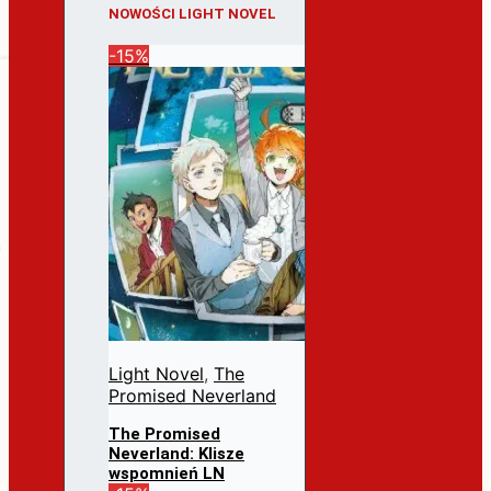
NOWOŚCI LIGHT NOVEL
-15%
Light Novel
,
The
Promised Neverland
The Promised
Neverland: Klisze
wspomnień LN