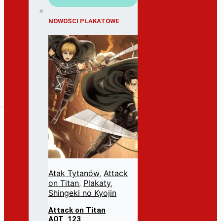
NOWOŚCI PLAKATOWE
Atak Tytanów
,
Attack
on Titan
,
Plakaty
,
Shingeki no Kyojin
Attack on Titan
AOT_123