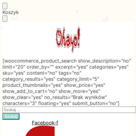
Skip
Skip
Koszyk
to
to
navigation
content
[woocommerce_product_search show_description="no"
limit="20" order_by="" excerpt="yes" categories="yes"
sku="yes" content="no" tags="no"
category_results="yes" category_limit="5"
product_thumbnails="yes" show_price="yes"
show_add_to_cart="no" show_more="yes"
show_clear="yes" no_results="Brak wyników"
characters="3" floating="yes" submit_button="no"]
Search
for:
Facebook-f