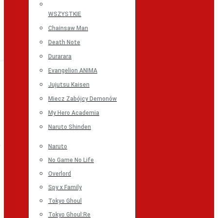
WSZYSTKIE
Chainsaw Man
Death Note
Durarara
Evangelion ANIMA
Jujutsu Kaisen
Miecz Zabójcy Demonów
My Hero Academia
Naruto Shinden
Naruto
No Game No Life
Overlord
Spy x Family
Tokyo Ghoul
Tokyo Ghoul:Re