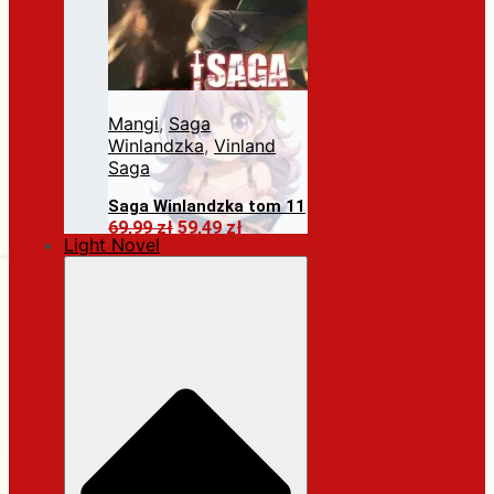
Mangi
,
Saga
Winlandzka
,
Vinland
Saga
Saga Winlandzka tom 11
Pierwotna
Aktualna
69,99
zł
59,49
zł
Light Novel
cena
cena
Dodaj do koszyka
wynosiła:
wynosi:
69,99 zł.
59,49 zł.