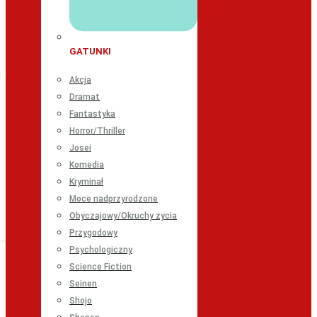
GATUNKI
Akcja
Dramat
Fantastyka
Horror/Thriller
Josei
Komedia
Kryminał
Moce nadprzyrodzone
Obyczajowy/Okruchy życia
Przygodowy
Psychologiczny
Science Fiction
Seinen
Shojo