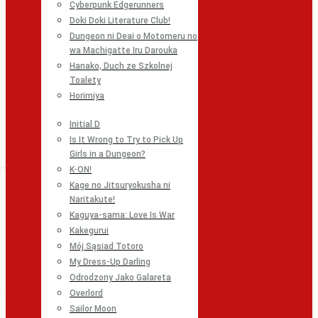
Cyberpunk Edgerunners
Doki Doki Literature Club!
Dungeon ni Deai o Motomeru no
wa Machigatte Iru Darouka
Hanako, Duch ze Szkolnej
Toalety
Horimiya
Initial D
Is It Wrong to Try to Pick Up
Girls in a Dungeon?
K-ON!
Kage no Jitsuryokusha ni
Naritakute!
Kaguya-sama: Love Is War
Kakegurui
Mój Sąsiad Totoro
My Dress-Up Darling
Odrodzony Jako Galareta
Overlord
Sailor Moon