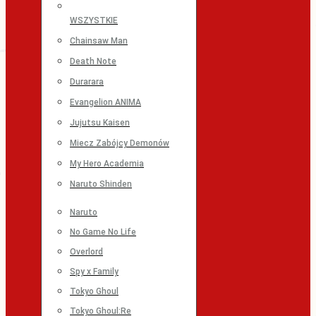
WSZYSTKIE
Chainsaw Man
Death Note
Durarara
Evangelion ANIMA
Jujutsu Kaisen
Miecz Zabójcy Demonów
My Hero Academia
Naruto Shinden
Naruto
No Game No Life
Overlord
Spy x Family
Tokyo Ghoul
Tokyo Ghoul:Re