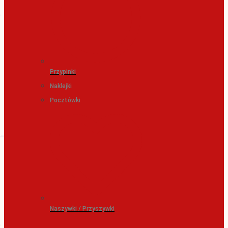
Przypinki
Naklejki
Pocztówki
Naszywki / Przyszywki