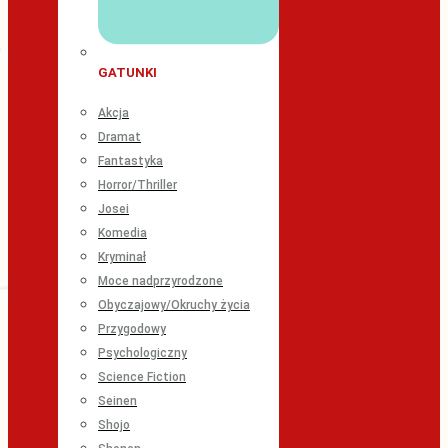
GATUNKI
Akcja
Dramat
Fantastyka
Horror/Thriller
Josei
Komedia
Kryminał
Moce nadprzyrodzone
Obyczajowy/Okruchy życia
Przygodowy
Psychologiczny
Science Fiction
Seinen
Shojo