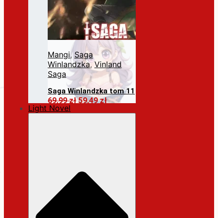
Mangi
,
Saga
Winlandzka
,
Vinland
Saga
Saga Winlandzka tom 11
Pierwotna
Aktualna
69,99
zł
59,49
zł
Light Novel
cena
cena
Dodaj do koszyka
wynosiła:
wynosi:
69,99 zł.
59,49 zł.