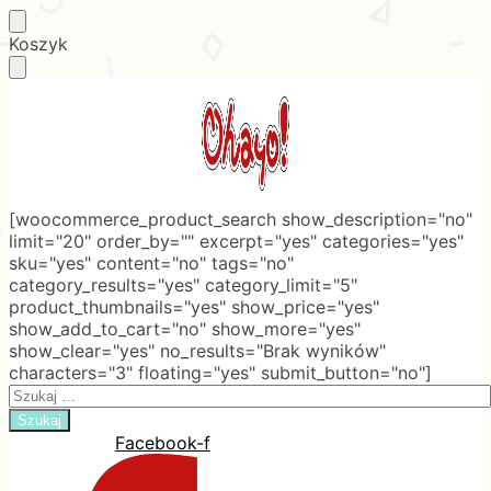
Skip
Skip
Koszyk
to
to
navigation
content
[woocommerce_product_search show_description="no"
limit="20" order_by="" excerpt="yes" categories="yes"
sku="yes" content="no" tags="no"
category_results="yes" category_limit="5"
product_thumbnails="yes" show_price="yes"
show_add_to_cart="no" show_more="yes"
show_clear="yes" no_results="Brak wyników"
characters="3" floating="yes" submit_button="no"]
Search
for:
Facebook-f