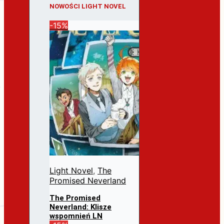
NOWOŚCI LIGHT NOVEL
-15%
Light Novel
,
The
Promised Neverland
The Promised
Neverland: Klisze
wspomnień LN