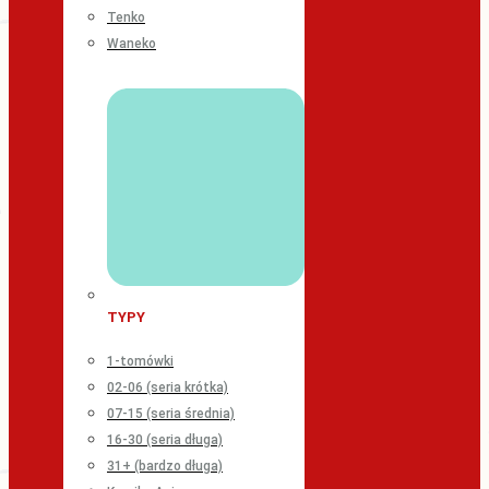
Tenko
Waneko
TYPY
1-tomówki
02-06 (seria krótka)
07-15 (seria średnia)
16-30 (seria długa)
31+ (bardzo długa)