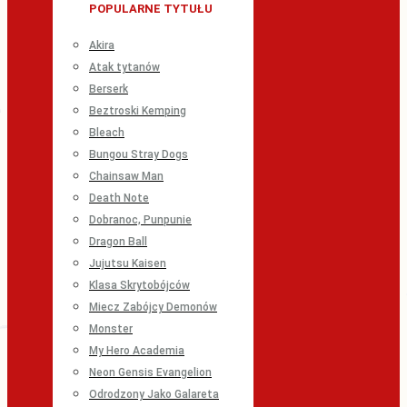
POPULARNE TYTUŁU
Akira
Atak tytanów
Berserk
Beztroski Kemping
Bleach
Bungou Stray Dogs
Chainsaw Man
Death Note
Dobranoc, Punpunie
Dragon Ball
Jujutsu Kaisen
Klasa Skrytobójców
Miecz Zabójcy Demonów
Monster
My Hero Academia
Neon Gensis Evangelion
Odrodzony Jako Galareta