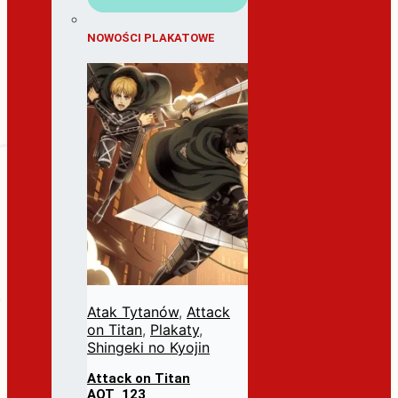
NOWOŚCI PLAKATOWE
Atak Tytanów
,
Attack
on Titan
,
Plakaty
,
Shingeki no Kyojin
Attack on Titan
AOT_123