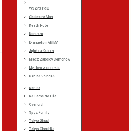
WSZYSTKIE
Chainsaw Man
Death Note
Durarara
Evangelion ANIMA
Jujutsu Kaisen
Miecz Zabójcy Demonów
My Hero Academia
Naruto Shinden
Naruto
No Game No Life
Overlord
Spy x Family
Tokyo Ghoul
Tokyo Ghoul:Re