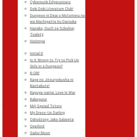
Cyberpunk Edgerunners
Doki Doki Literature Club!
Dungeon ni Deai o Motomeru no
wa Machigatte Iru Darouka
Hanako, Duch ze Szkolnej
Toalety
Horimiya
Initial D
Is It Wrong to Try to Pick Up
Girls in a Dungeon?
K-ON!
Kage no Jitsuryokusha ni
Naritakute!
Kaguya-sama: Love Is War
Kakegurui
Mój Sąsiad Totoro
My Dress-Up Darling
Odrodzony Jako Galareta
Overlord
Sailor Moon