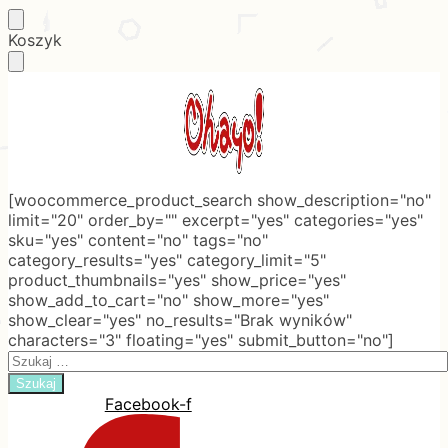
Skip
Skip
Koszyk
to
to
navigation
content
[woocommerce_product_search show_description="no"
limit="20" order_by="" excerpt="yes" categories="yes"
sku="yes" content="no" tags="no"
category_results="yes" category_limit="5"
product_thumbnails="yes" show_price="yes"
show_add_to_cart="no" show_more="yes"
show_clear="yes" no_results="Brak wyników"
characters="3" floating="yes" submit_button="no"]
Search
for:
Facebook-f