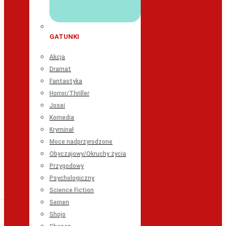
GATUNKI
Akcja
Dramat
Fantastyka
Horror/Thriller
Josei
Komedia
Kryminał
Moce nadprzyrodzone
Obyczajowy/Okruchy życia
Przygodowy
Psychologiczny
Science Fiction
Seinen
Shojo