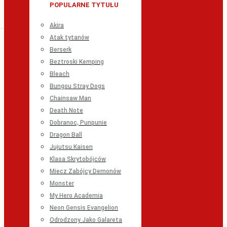
POPULARNE TYTUŁU
Akira
Atak tytanów
Berserk
Beztroski Kemping
Bleach
Bungou Stray Dogs
Chainsaw Man
Death Note
Dobranoc, Punpunie
Dragon Ball
Jujutsu Kaisen
Klasa Skrytobójców
Miecz Zabójcy Demonów
Monster
My Hero Academia
Neon Gensis Evangelion
Odrodzony Jako Galareta