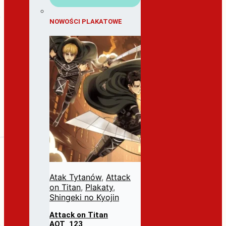
NOWOŚCI PLAKATOWE
Atak Tytanów
,
Attack
on Titan
,
Plakaty
,
Shingeki no Kyojin
Attack on Titan
AOT_123