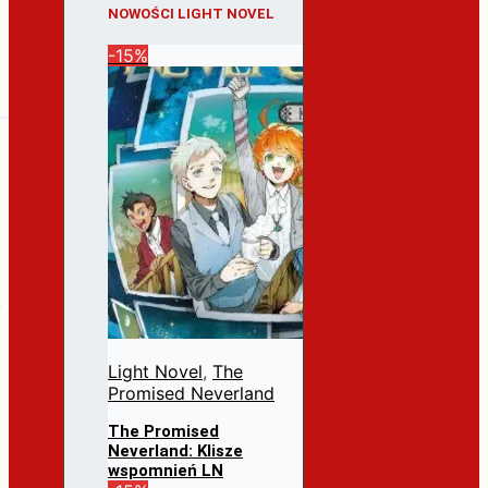
NOWOŚCI LIGHT NOVEL
-15%
Light Novel
,
The
Promised Neverland
The Promised
Neverland: Klisze
wspomnień LN