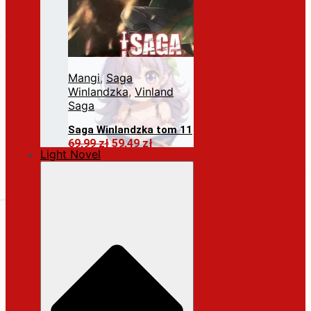
Mangi
,
Saga
Winlandzka
,
Vinland
Saga
Saga Winlandzka tom 11
Pierwotna
Aktualna
69,99
zł
59,49
zł
Light Novel
cena
cena
Dodaj do koszyka
wynosiła:
wynosi:
69,99 zł.
59,49 zł.