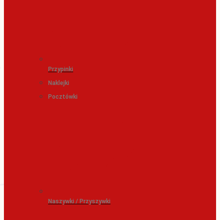
Przypinki
Naklejki
Pocztówki
Naszywki / Przyszywki