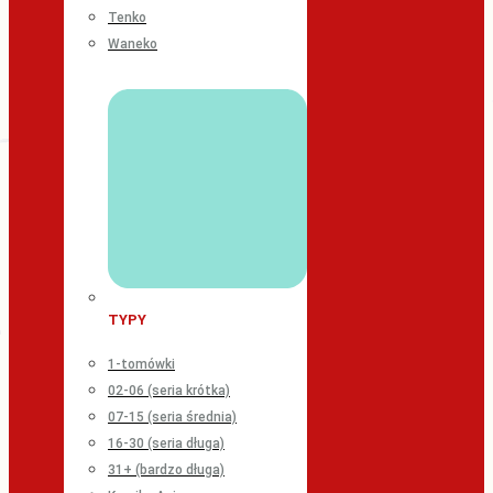
Tenko
Waneko
TYPY
1-tomówki
02-06 (seria krótka)
07-15 (seria średnia)
16-30 (seria długa)
31+ (bardzo długa)