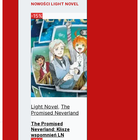
NOWOŚCI LIGHT NOVEL
-15%
Light Novel
,
The
Promised Neverland
The Promised
Neverland: Klisze
wspomnień LN