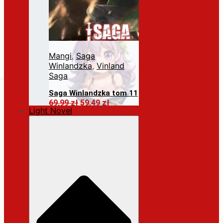
Mangi
,
Saga
Winlandzka
,
Vinland
Saga
Saga Winlandzka tom 11
Pierwotna
Aktualna
69,99
zł
59,49
zł
Light Novel
cena
cena
Dodaj do koszyka
wynosiła:
wynosi:
69,99 zł.
59,49 zł.