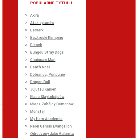
POPULARNE TYTUŁU
Akira
Atak tytanów
Berserk
Beztroski Kemping
Bleach
Bungou Stray Dogs
Chainsaw Man
Death Note
Dobranoc, Punpunie
Dragon Ball
Jujutsu Kaisen
Klasa Skrytobójców
Miecz Zabójcy Demonów
Monster
My Hero Academia
Neon Gensis Evangelion
Odrodzony Jako Galareta