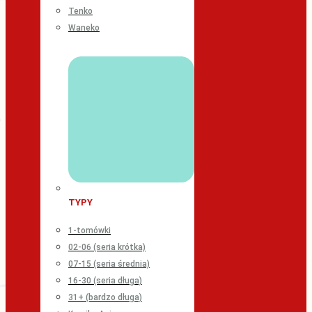
Tenko
Waneko
TYPY
1-tomówki
02-06 (seria krótka)
07-15 (seria średnia)
16-30 (seria długa)
31+ (bardzo długa)