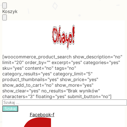
Skip
Skip
Koszyk
to
to
navigation
content
[woocommerce_product_search show_description="no"
limit="20" order_by="" excerpt="yes" categories="yes"
sku="yes" content="no" tags="no"
category_results="yes" category_limit="5"
product_thumbnails="yes" show_price="yes"
show_add_to_cart="no" show_more="yes"
show_clear="yes" no_results="Brak wyników"
characters="3" floating="yes" submit_button="no"]
Search
for:
Facebook-f