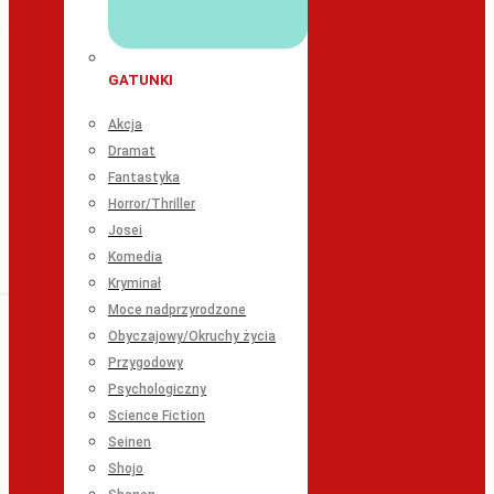
GATUNKI
Akcja
Dramat
Fantastyka
Horror/Thriller
Josei
Komedia
Kryminał
Moce nadprzyrodzone
Obyczajowy/Okruchy życia
Przygodowy
Psychologiczny
Science Fiction
Seinen
Shojo