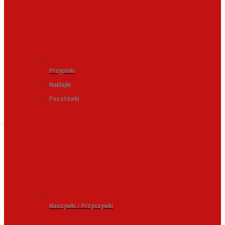
Przypinki
Naklejki
Pocztówki
Naszywki / Przyszywki