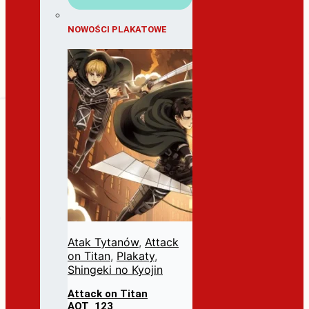
NOWOŚCI PLAKATOWE
Atak Tytanów
,
Attack
on Titan
,
Plakaty
,
Shingeki no Kyojin
Attack on Titan
AOT_123