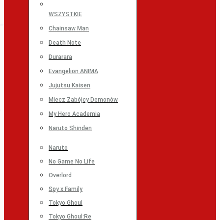
WSZYSTKIE
Chainsaw Man
Death Note
Durarara
Evangelion ANIMA
Jujutsu Kaisen
Miecz Zabójcy Demonów
My Hero Academia
Naruto Shinden
Naruto
No Game No Life
Overlord
Spy x Family
Tokyo Ghoul
Tokyo Ghoul:Re