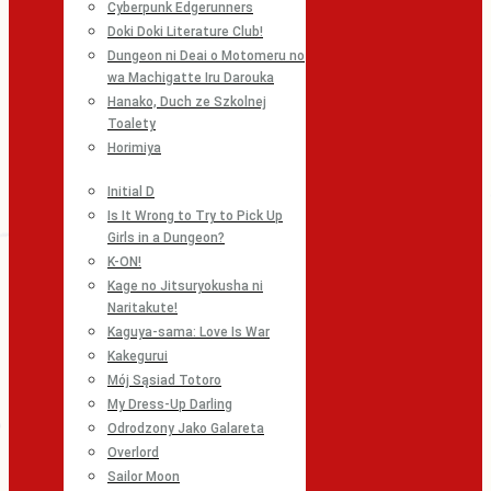
Cyberpunk Edgerunners
Doki Doki Literature Club!
Dungeon ni Deai o Motomeru no
wa Machigatte Iru Darouka
Hanako, Duch ze Szkolnej
Toalety
Horimiya
Initial D
Is It Wrong to Try to Pick Up
Girls in a Dungeon?
K-ON!
Kage no Jitsuryokusha ni
Naritakute!
Kaguya-sama: Love Is War
Kakegurui
Mój Sąsiad Totoro
My Dress-Up Darling
Odrodzony Jako Galareta
Overlord
Sailor Moon