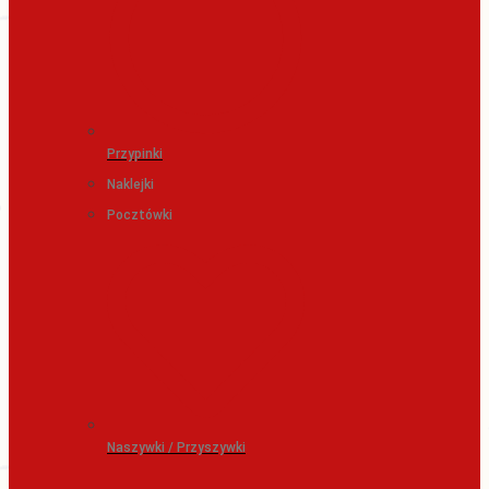
Przypinki
Naklejki
Pocztówki
Naszywki / Przyszywki