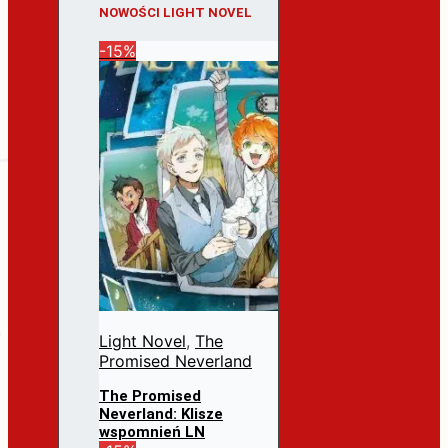
NOWOŚCI LIGHT NOVEL
-15%
Light Novel
,
The
Promised Neverland
The Promised
Neverland: Klisze
wspomnień LN