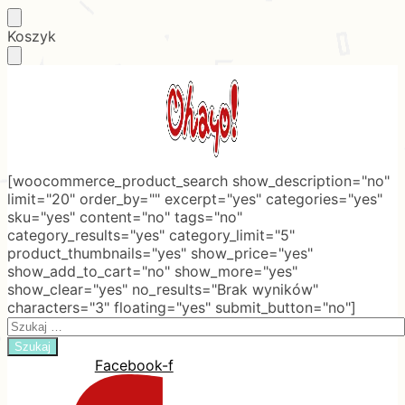
Skip
Skip
Koszyk
to
to
navigation
content
[woocommerce_product_search show_description="no"
limit="20" order_by="" excerpt="yes" categories="yes"
sku="yes" content="no" tags="no"
category_results="yes" category_limit="5"
product_thumbnails="yes" show_price="yes"
show_add_to_cart="no" show_more="yes"
show_clear="yes" no_results="Brak wyników"
characters="3" floating="yes" submit_button="no"]
Search
for:
Facebook-f