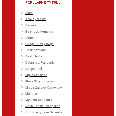
POPULARNE TYTUŁU
Akira
Atak tytanów
Berserk
Beztroski Kemping
Bleach
Bungou Stray Dogs
Chainsaw Man
Death Note
Dobranoc, Punpunie
Dragon Ball
Jujutsu Kaisen
Klasa Skrytobójców
Miecz Zabójcy Demonów
Monster
My Hero Academia
Neon Gensis Evangelion
Odrodzony Jako Galareta