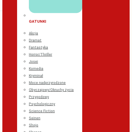
GATUNKI
Akcja
Dramat
Fantastyka
Horror/Thriller
Josei
Komedia
Kryminał
Moce nadprzyrodzone
Obyczajowy/Okruchy życia
Przygodowy
Psychologiczny
Science Fiction
Seinen
Shojo