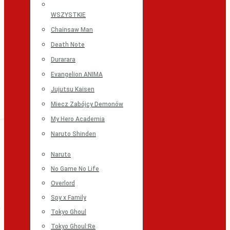
WSZYSTKIE
Chainsaw Man
Death Note
Durarara
Evangelion ANIMA
Jujutsu Kaisen
Miecz Zabójcy Demonów
My Hero Academia
Naruto Shinden
Naruto
No Game No Life
Overlord
Spy x Family
Tokyo Ghoul
Tokyo Ghoul:Re