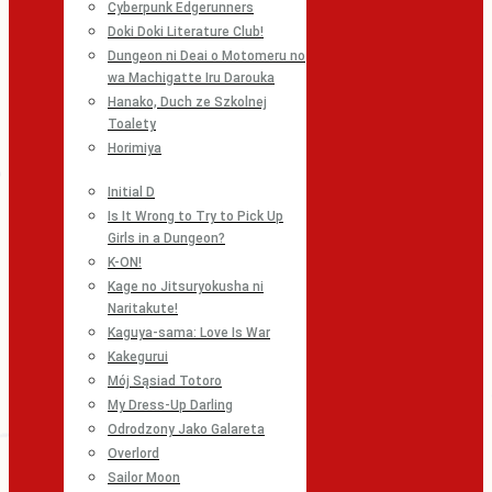
Cyberpunk Edgerunners
Doki Doki Literature Club!
Dungeon ni Deai o Motomeru no
wa Machigatte Iru Darouka
Hanako, Duch ze Szkolnej
Toalety
Horimiya
Initial D
Is It Wrong to Try to Pick Up
Girls in a Dungeon?
K-ON!
Kage no Jitsuryokusha ni
Naritakute!
Kaguya-sama: Love Is War
Kakegurui
Mój Sąsiad Totoro
My Dress-Up Darling
Odrodzony Jako Galareta
Overlord
Sailor Moon