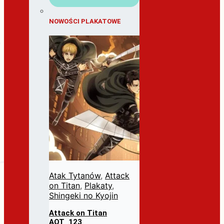
NOWOŚCI PLAKATOWE
Atak Tytanów
,
Attack
on Titan
,
Plakaty
,
Shingeki no Kyojin
Attack on Titan
AOT_123