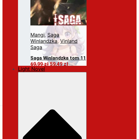
Mangi
,
Saga
Winlandzka
,
Vinland
Saga
Saga Winlandzka tom 11
Pierwotna
Aktualna
69,99
zł
59,49
zł
Light Novel
cena
cena
Dodaj do koszyka
wynosiła:
wynosi:
69,99 zł.
59,49 zł.