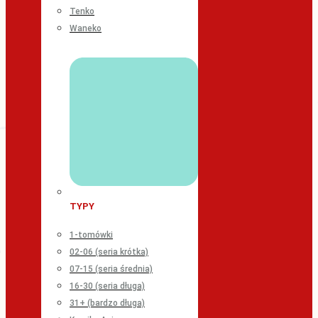
Tenko
Waneko
TYPY
1-tomówki
02-06 (seria krótka)
07-15 (seria średnia)
16-30 (seria długa)
31+ (bardzo długa)