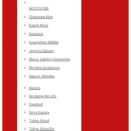
WSZYSTKIE
Chainsaw Man
Death Note
Durarara
Evangelion ANIMA
Jujutsu Kaisen
Miecz Zabójcy Demonów
My Hero Academia
Naruto Shinden
Naruto
No Game No Life
Overlord
Spy x Family
Tokyo Ghoul
Tokyo Ghoul:Re