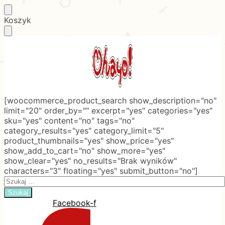
Skip
Skip
Koszyk
to
to
navigation
content
[woocommerce_product_search show_description="no"
limit="20" order_by="" excerpt="yes" categories="yes"
sku="yes" content="no" tags="no"
category_results="yes" category_limit="5"
product_thumbnails="yes" show_price="yes"
show_add_to_cart="no" show_more="yes"
show_clear="yes" no_results="Brak wyników"
characters="3" floating="yes" submit_button="no"]
Search
for:
Facebook-f