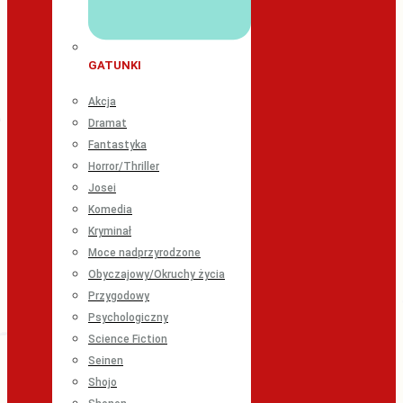
GATUNKI
Akcja
Dramat
Fantastyka
Horror/Thriller
Josei
Komedia
Kryminał
Moce nadprzyrodzone
Obyczajowy/Okruchy życia
Przygodowy
Psychologiczny
Science Fiction
Seinen
Shojo