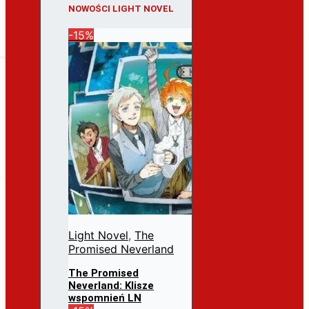
NOWOŚCI LIGHT NOVEL
-15%
Light Novel
,
The
Promised Neverland
The Promised
Neverland: Klisze
wspomnień LN