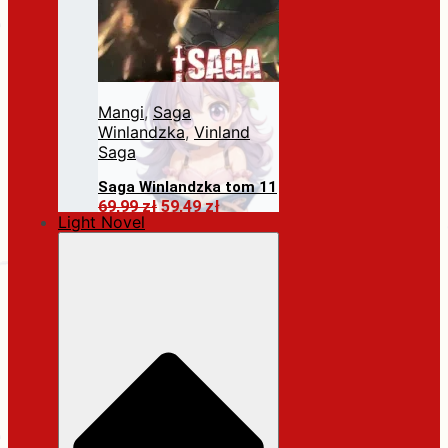
Mangi
,
Saga
Winlandzka
,
Vinland
Saga
Saga Winlandzka tom 11
Pierwotna
Aktualna
69,99
zł
59,49
zł
Light Novel
cena
cena
Dodaj do koszyka
wynosiła:
wynosi:
69,99 zł.
59,49 zł.