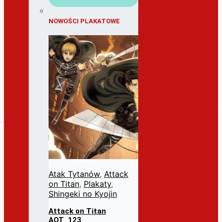
NOWOŚCI PLAKATOWE
Atak Tytanów
,
Attack
on Titan
,
Plakaty
,
Shingeki no Kyojin
Attack on Titan
AOT_123