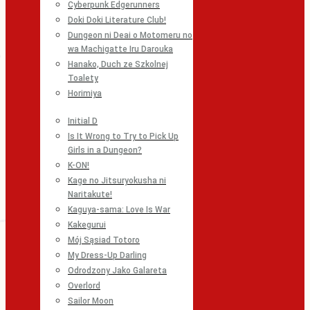
Cyberpunk Edgerunners
Doki Doki Literature Club!
Dungeon ni Deai o Motomeru no
wa Machigatte Iru Darouka
Hanako, Duch ze Szkolnej
Toalety
Horimiya
Initial D
Is It Wrong to Try to Pick Up
Girls in a Dungeon?
K-ON!
Kage no Jitsuryokusha ni
Naritakute!
Kaguya-sama: Love Is War
Kakegurui
Mój Sąsiad Totoro
My Dress-Up Darling
Odrodzony Jako Galareta
Overlord
Sailor Moon