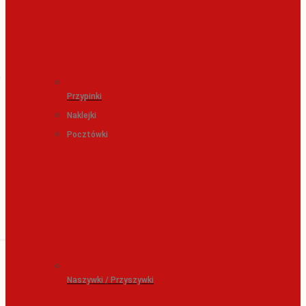
Przypinki
Naklejki
Pocztówki
Naszywki / Przyszywki