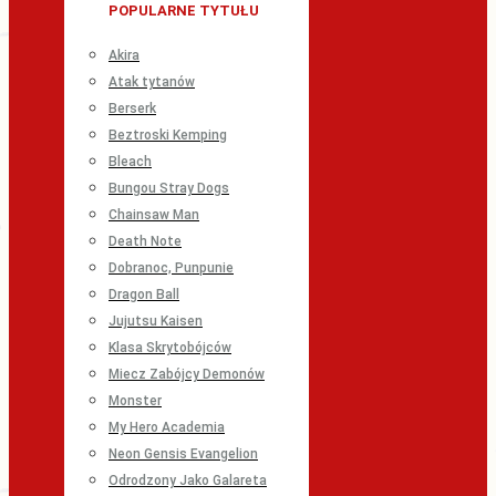
POPULARNE TYTUŁU
Akira
Atak tytanów
Berserk
Beztroski Kemping
Bleach
Bungou Stray Dogs
Chainsaw Man
Death Note
Dobranoc, Punpunie
Dragon Ball
Jujutsu Kaisen
Klasa Skrytobójców
Miecz Zabójcy Demonów
Monster
My Hero Academia
Neon Gensis Evangelion
Odrodzony Jako Galareta