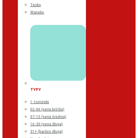
Tenko
Waneko
TYPY
1-tomówki
02-06 (seria krótka)
07-15 (seria średnia)
16-30 (seria długa)
31+ (bardzo długa)