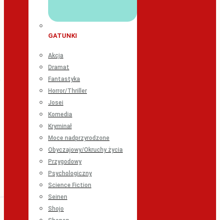
GATUNKI
Akcja
Dramat
Fantastyka
Horror/Thriller
Josei
Komedia
Kryminał
Moce nadprzyrodzone
Obyczajowy/Okruchy życia
Przygodowy
Psychologiczny
Science Fiction
Seinen
Shojo