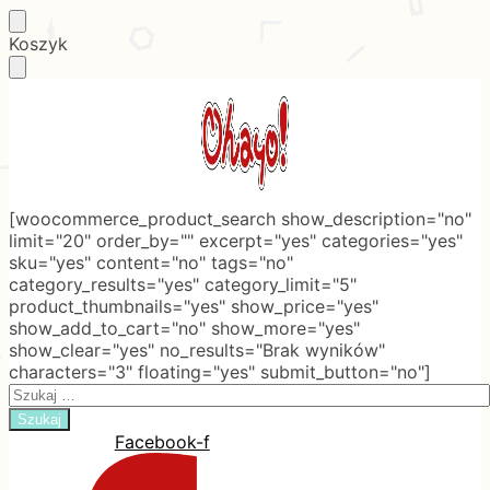
Skip
Skip
Koszyk
to
to
navigation
content
[woocommerce_product_search show_description="no"
limit="20" order_by="" excerpt="yes" categories="yes"
sku="yes" content="no" tags="no"
category_results="yes" category_limit="5"
product_thumbnails="yes" show_price="yes"
show_add_to_cart="no" show_more="yes"
show_clear="yes" no_results="Brak wyników"
characters="3" floating="yes" submit_button="no"]
Search
for:
Facebook-f