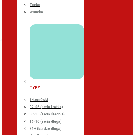
Tenko
Waneko
TYPY
1-tomówki
02-06 (seria krótka)
07-15 (seria średnia)
16-30 (seria długa)
31+ (bardzo długa)