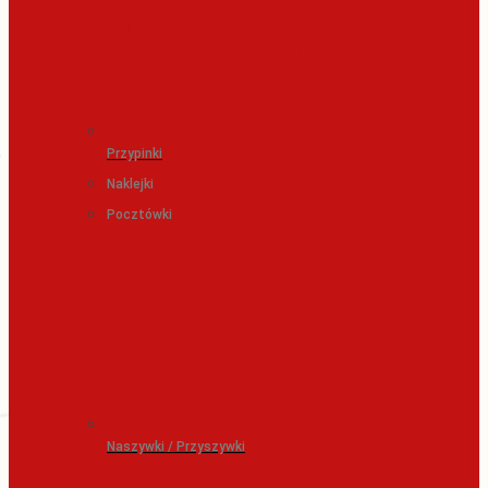
Przypinki
Naklejki
Pocztówki
Naszywki / Przyszywki