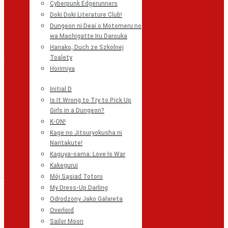
Cyberpunk Edgerunners
Doki Doki Literature Club!
Dungeon ni Deai o Motomeru no
wa Machigatte Iru Darouka
Hanako, Duch ze Szkolnej
Toalety
Horimiya
Initial D
Is It Wrong to Try to Pick Up
Girls in a Dungeon?
K-ON!
Kage no Jitsuryokusha ni
Naritakute!
Kaguya-sama: Love Is War
Kakegurui
Mój Sąsiad Totoro
My Dress-Up Darling
Odrodzony Jako Galareta
Overlord
Sailor Moon