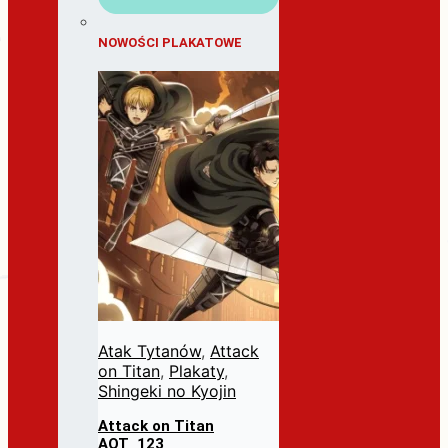
NOWOŚCI PLAKATOWE
Atak Tytanów
,
Attack
on Titan
,
Plakaty
,
Shingeki no Kyojin
Attack on Titan
AOT_123