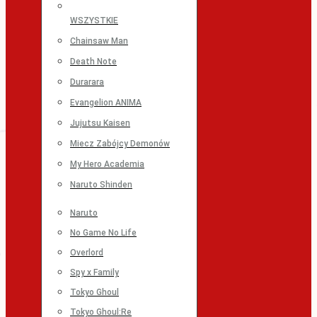
WSZYSTKIE
Chainsaw Man
Death Note
Durarara
Evangelion ANIMA
Jujutsu Kaisen
Miecz Zabójcy Demonów
My Hero Academia
Naruto Shinden
Naruto
No Game No Life
Overlord
Spy x Family
Tokyo Ghoul
Tokyo Ghoul:Re