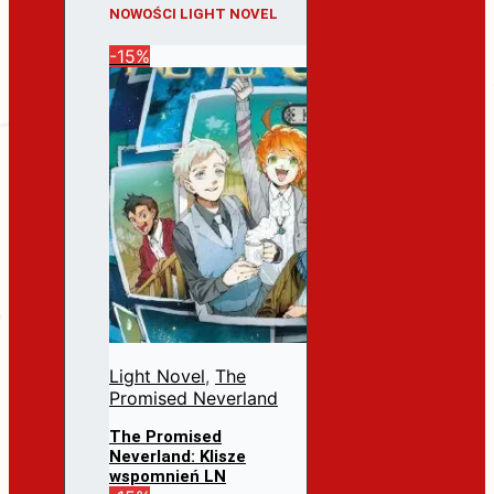
NOWOŚCI LIGHT NOVEL
-15%
Light Novel
,
The
Promised Neverland
The Promised
Neverland: Klisze
wspomnień LN