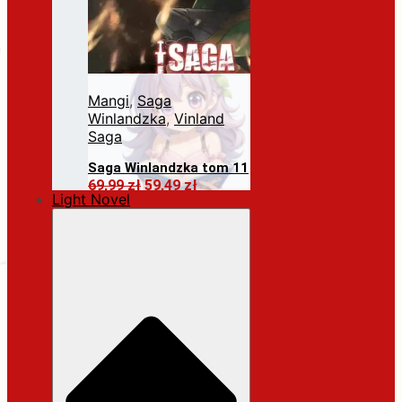
Mangi
,
Saga
Winlandzka
,
Vinland
Saga
Saga Winlandzka tom 11
Pierwotna
Aktualna
69,99
zł
59,49
zł
Light Novel
cena
cena
Dodaj do koszyka
wynosiła:
wynosi:
69,99 zł.
59,49 zł.