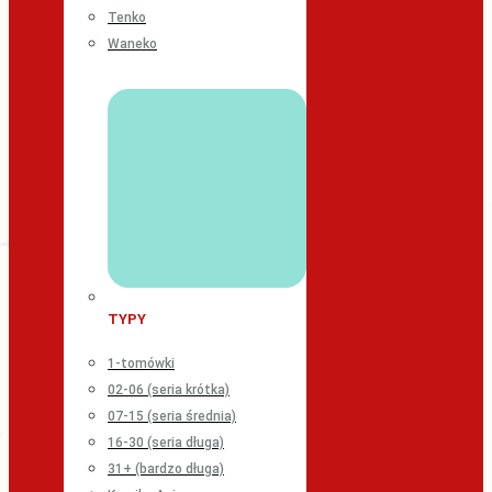
Tenko
Waneko
TYPY
1-tomówki
02-06 (seria krótka)
07-15 (seria średnia)
16-30 (seria długa)
31+ (bardzo długa)