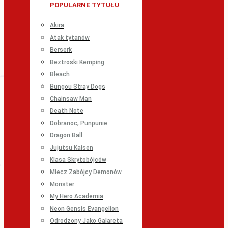
POPULARNE TYTUŁU
Akira
Atak tytanów
Berserk
Beztroski Kemping
Bleach
Bungou Stray Dogs
Chainsaw Man
Death Note
Dobranoc, Punpunie
Dragon Ball
Jujutsu Kaisen
Klasa Skrytobójców
Miecz Zabójcy Demonów
Monster
My Hero Academia
Neon Gensis Evangelion
Odrodzony Jako Galareta