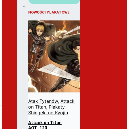
NOWOŚCI PLAKATOWE
Atak Tytanów
,
Attack
on Titan
,
Plakaty
,
Shingeki no Kyojin
Attack on Titan
AOT_123