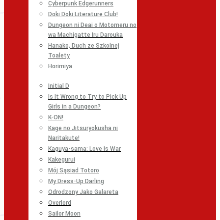
Cyberpunk Edgerunners
Doki Doki Literature Club!
Dungeon ni Deai o Motomeru no
wa Machigatte Iru Darouka
Hanako, Duch ze Szkolnej
Toalety
Horimiya
Initial D
Is It Wrong to Try to Pick Up
Girls in a Dungeon?
K-ON!
Kage no Jitsuryokusha ni
Naritakute!
Kaguya-sama: Love Is War
Kakegurui
Mój Sąsiad Totoro
My Dress-Up Darling
Odrodzony Jako Galareta
Overlord
Sailor Moon