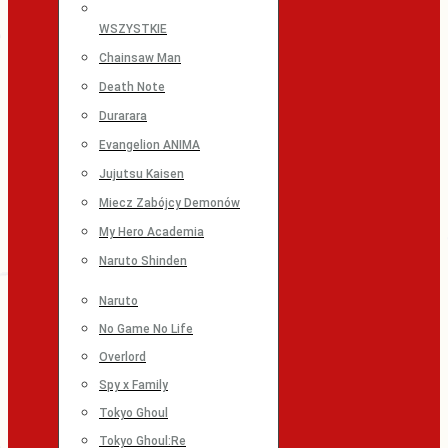
WSZYSTKIE
Chainsaw Man
Death Note
Durarara
Evangelion ANIMA
Jujutsu Kaisen
Miecz Zabójcy Demonów
My Hero Academia
Naruto Shinden
Naruto
No Game No Life
Overlord
Spy x Family
Tokyo Ghoul
Tokyo Ghoul:Re