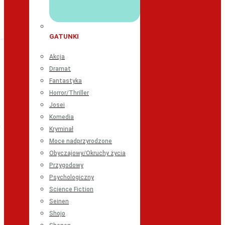
GATUNKI
Akcja
Dramat
Fantastyka
Horror/Thriller
Josei
Komedia
Kryminał
Moce nadprzyrodzone
Obyczajowy/Okruchy życia
Przygodowy
Psychologiczny
Science Fiction
Seinen
Shojo