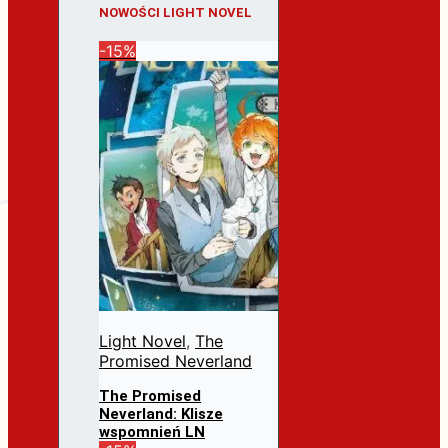
NOWOŚCI LIGHT NOVEL
-15%
Light Novel
,
The
Promised Neverland
The Promised
Neverland: Klisze
wspomnień LN