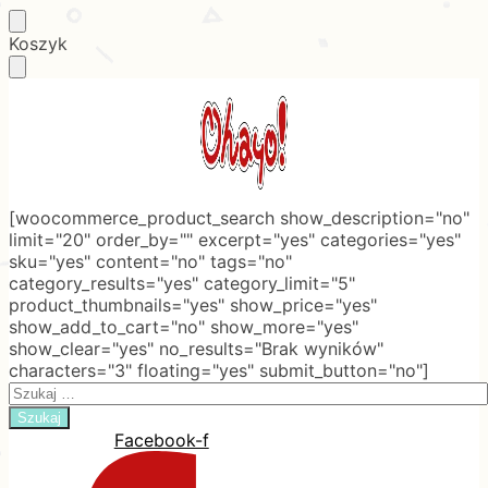
Skip
Skip
Koszyk
to
to
navigation
content
[woocommerce_product_search show_description="no"
limit="20" order_by="" excerpt="yes" categories="yes"
sku="yes" content="no" tags="no"
category_results="yes" category_limit="5"
product_thumbnails="yes" show_price="yes"
show_add_to_cart="no" show_more="yes"
show_clear="yes" no_results="Brak wyników"
characters="3" floating="yes" submit_button="no"]
Search
for:
Facebook-f