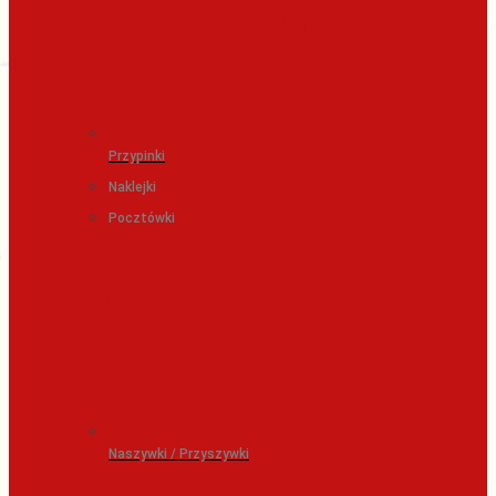
Przypinki
Naklejki
Pocztówki
Naszywki / Przyszywki