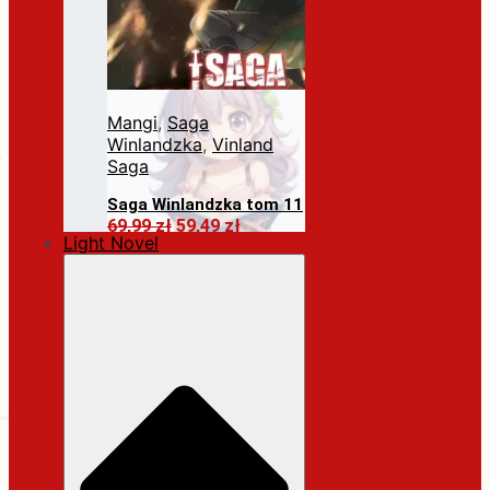
Mangi
,
Saga
Winlandzka
,
Vinland
Saga
Saga Winlandzka tom 11
Pierwotna
Aktualna
69,99
zł
59,49
zł
Light Novel
cena
cena
Dodaj do koszyka
wynosiła:
wynosi:
69,99 zł.
59,49 zł.