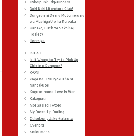
Cyberpunk Edgerunners
Doki Doki Literature Club!
Dungeon ni Deai o Motomeru no
wa Machigatte Iru Darouka
Hanako, Duch ze Szkolnej
Toalety
Horimiya
Initial D
Is It Wrong to Try to Pick Up
Girls in a Dungeon?
K-ON!
Kage no Jitsuryokusha ni
Naritakute!
Kaguya-sama: Love Is War
Kakegurui
Mój Sąsiad Totoro
My Dress-Up Darling
Odrodzony Jako Galareta
Overlord
Sailor Moon