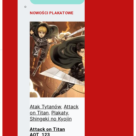
NOWOŚCI PLAKATOWE
Atak Tytanów
,
Attack
on Titan
,
Plakaty
,
Shingeki no Kyojin
Attack on Titan
AOT_123