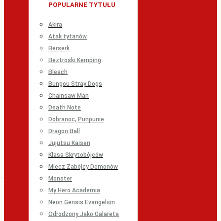
POPULARNE TYTUŁU
Akira
Atak tytanów
Berserk
Beztroski Kemping
Bleach
Bungou Stray Dogs
Chainsaw Man
Death Note
Dobranoc, Punpunie
Dragon Ball
Jujutsu Kaisen
Klasa Skrytobójców
Miecz Zabójcy Demonów
Monster
My Hero Academia
Neon Gensis Evangelion
Odrodzony Jako Galareta