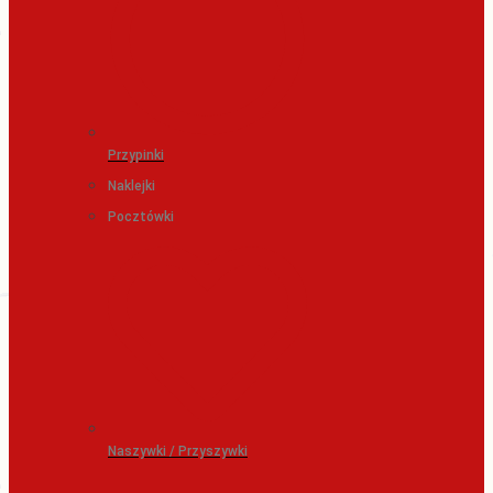
Przypinki
Naklejki
Pocztówki
Naszywki / Przyszywki