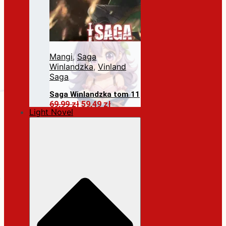
Mangi
,
Saga
Winlandzka
,
Vinland
Saga
Saga Winlandzka tom 11
Pierwotna
Aktualna
69,99
zł
59,49
zł
Light Novel
cena
cena
Dodaj do koszyka
wynosiła:
wynosi:
69,99 zł.
59,49 zł.