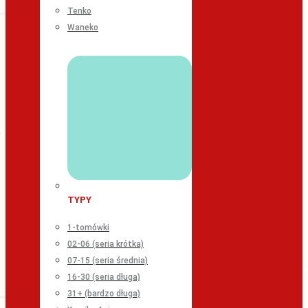
Tenko
Waneko
TYPY
1-tomówki
02-06 (seria krótka)
07-15 (seria średnia)
16-30 (seria długa)
31+ (bardzo długa)