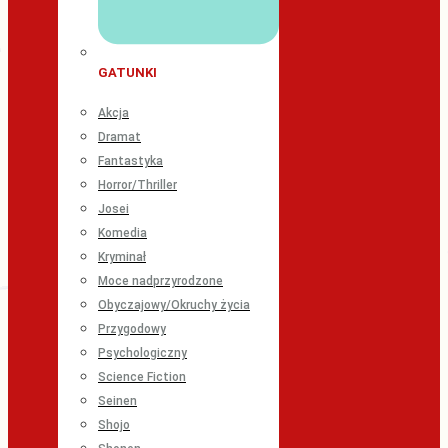
GATUNKI
Akcja
Dramat
Fantastyka
Horror/Thriller
Josei
Komedia
Kryminał
Moce nadprzyrodzone
Obyczajowy/Okruchy życia
Przygodowy
Psychologiczny
Science Fiction
Seinen
Shojo