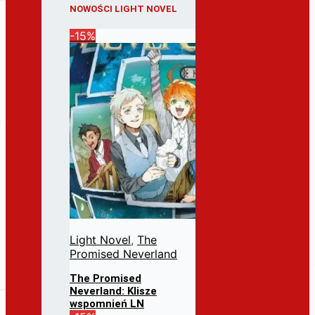
NOWOŚCI LIGHT NOVEL
-15%
Light Novel
,
The
Promised Neverland
The Promised
Neverland: Klisze
wspomnień LN