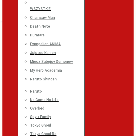
WSZYSTKIE
Chainsaw Man
Death Note
Durarara
Evangelion ANIMA
Jujutsu Kaisen
Miecz Zabójcy Demonów
My Hero Academia
Naruto Shinden
Naruto
No Game No Life
Overlord
Spy x Family
Tokyo Ghoul
Tokyo Ghoul:Re