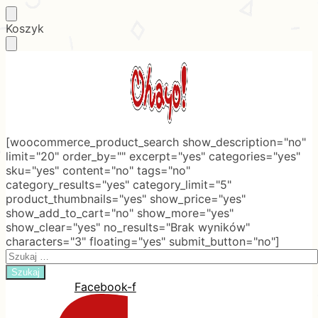
Skip
Skip
Koszyk
to
to
navigation
content
[woocommerce_product_search show_description="no"
limit="20" order_by="" excerpt="yes" categories="yes"
sku="yes" content="no" tags="no"
category_results="yes" category_limit="5"
product_thumbnails="yes" show_price="yes"
show_add_to_cart="no" show_more="yes"
show_clear="yes" no_results="Brak wyników"
characters="3" floating="yes" submit_button="no"]
Search
for:
Facebook-f