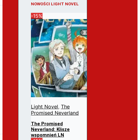
NOWOŚCI LIGHT NOVEL
-15%
Light Novel
,
The
Promised Neverland
The Promised
Neverland: Klisze
wspomnień LN