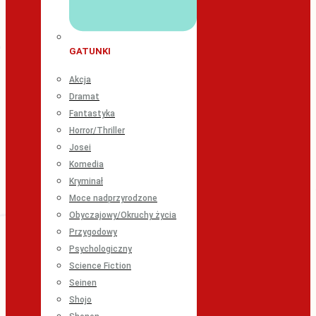
GATUNKI
Akcja
Dramat
Fantastyka
Horror/Thriller
Josei
Komedia
Kryminał
Moce nadprzyrodzone
Obyczajowy/Okruchy życia
Przygodowy
Psychologiczny
Science Fiction
Seinen
Shojo