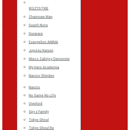
WSZYSTKIE
Chainsaw Man
Death Note
Durarara
Evangelion ANIMA
Jujutsu Kaisen
Miecz Zabójcy Demonów
My Hero Academia
Naruto Shinden
Naruto
No Game No Life
Overlord
Spy x Family
Tokyo Ghoul
Tokyo Ghoul:Re