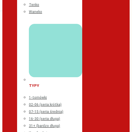
Tenko
Waneko
TYPY
1-tomówki
02-06 (seria krótka)
07-15 (seria średnia)
16-30 (seria długa)
31+ (bardzo długa)