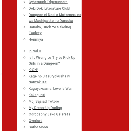
Cyberpunk Edgerunners
Doki Doki Literature Club!
Dungeon ni Deai o Motomeru no
wa Machigatte Iru Darouka
Hanako, Duch ze Szkolnej
Toalety
Horimiya
Initial D
Is It Wrong to Try to Pick Up
Girls in a Dungeon?
K-ON!
Kage no Jitsuryokusha ni
Naritakute!
Kaguya-sama: Love Is War
Kakegurui
Mój Sąsiad Totoro
My Dress-Up Darling
Odrodzony Jako Galareta
Overlord
Sailor Moon