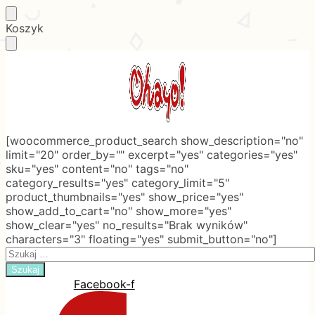
Skip
Skip
Koszyk
to
to
navigation
content
[woocommerce_product_search show_description="no"
limit="20" order_by="" excerpt="yes" categories="yes"
sku="yes" content="no" tags="no"
category_results="yes" category_limit="5"
product_thumbnails="yes" show_price="yes"
show_add_to_cart="no" show_more="yes"
show_clear="yes" no_results="Brak wyników"
characters="3" floating="yes" submit_button="no"]
Search
for:
Facebook-f