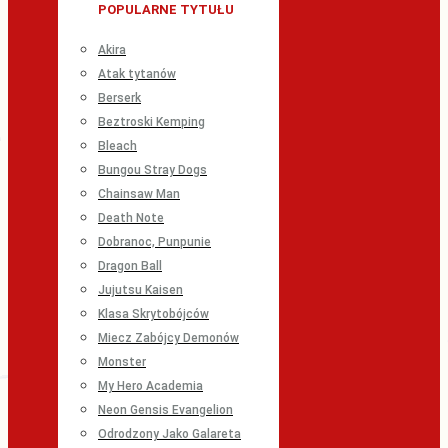
POPULARNE TYTUŁU
Akira
Atak tytanów
Berserk
Beztroski Kemping
Bleach
Bungou Stray Dogs
Chainsaw Man
Death Note
Dobranoc, Punpunie
Dragon Ball
Jujutsu Kaisen
Klasa Skrytobójców
Miecz Zabójcy Demonów
Monster
My Hero Academia
Neon Gensis Evangelion
Odrodzony Jako Galareta