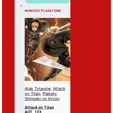
NOWOŚCI PLAKATOWE
Atak Tytanów
,
Attack
on Titan
,
Plakaty
,
Shingeki no Kyojin
Attack on Titan
AOT_123