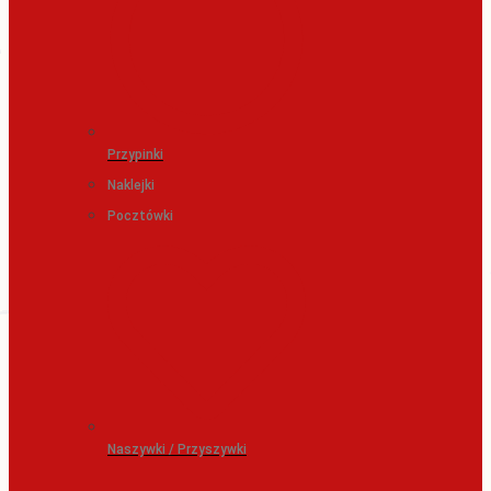
Przypinki
Naklejki
Pocztówki
Naszywki / Przyszywki