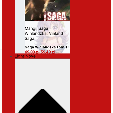
Mangi
,
Saga
Winlandzka
,
Vinland
Saga
Saga Winlandzka tom 11
Pierwotna
Aktualna
69,99
zł
59,49
zł
Light Novel
cena
cena
Dodaj do koszyka
wynosiła:
wynosi:
69,99 zł.
59,49 zł.