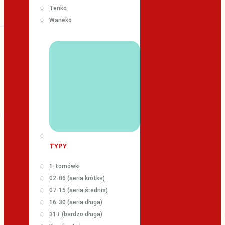
Tenko
Waneko
TYPY
1-tomówki
02-06 (seria krótka)
07-15 (seria średnia)
16-30 (seria długa)
31+ (bardzo długa)