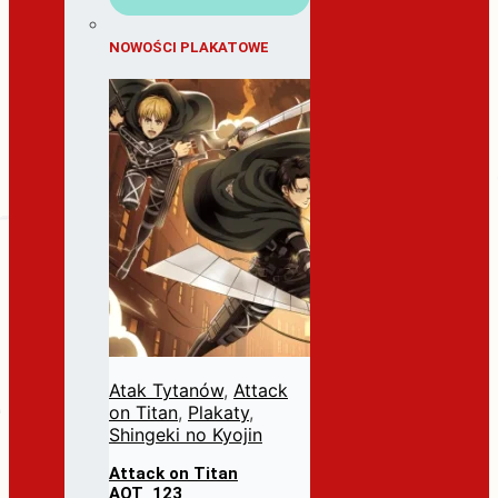
NOWOŚCI PLAKATOWE
Atak Tytanów
,
Attack
on Titan
,
Plakaty
,
Shingeki no Kyojin
Attack on Titan
AOT_123