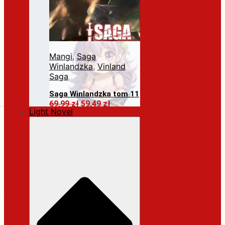
Mangi
,
Saga
Winlandzka
,
Vinland
Saga
Saga Winlandzka tom 11
Pierwotna
Aktualna
69,99
zł
59,49
zł
Light Novel
cena
cena
Dodaj do koszyka
wynosiła:
wynosi:
69,99 zł.
59,49 zł.