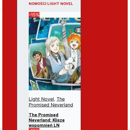
NOWOŚCI LIGHT NOVEL
-15%
Light Novel
,
The
Promised Neverland
The Promised
Neverland: Klisze
wspomnień LN