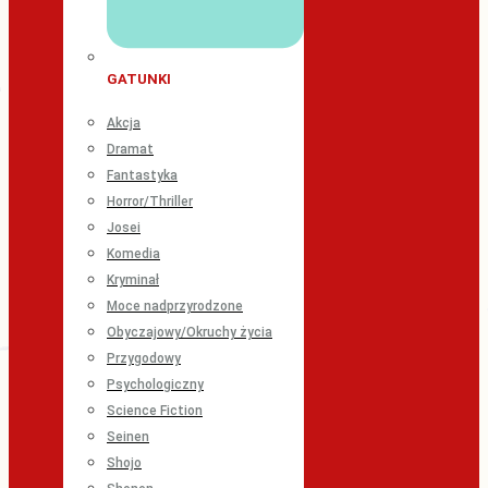
GATUNKI
Akcja
Dramat
Fantastyka
Horror/Thriller
Josei
Komedia
Kryminał
Moce nadprzyrodzone
Obyczajowy/Okruchy życia
Przygodowy
Psychologiczny
Science Fiction
Seinen
Shojo