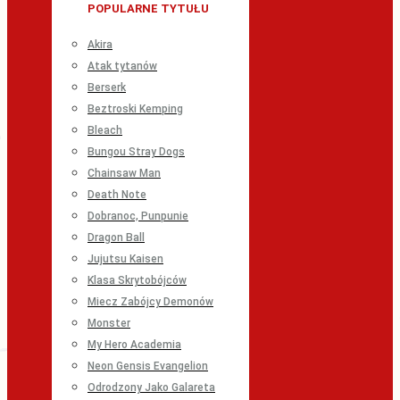
POPULARNE TYTUŁU
Akira
Atak tytanów
Berserk
Beztroski Kemping
Bleach
Bungou Stray Dogs
Chainsaw Man
Death Note
Dobranoc, Punpunie
Dragon Ball
Jujutsu Kaisen
Klasa Skrytobójców
Miecz Zabójcy Demonów
Monster
My Hero Academia
Neon Gensis Evangelion
Odrodzony Jako Galareta