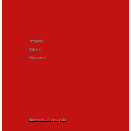
Przypinki
Naklejki
Pocztówki
Naszywki / Przyszywki