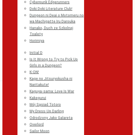
Cyberpunk Edgerunners
Doki Doki Literature Club!
Dungeon ni Deai o Motomeru no
wa Machigatte Iru Darouka
Hanako, Duch ze Szkolnej
Toalety
Horimiya
Initial D
Is It Wrong to Try to Pick Up
Girls in a Dungeon?
K-ON!
Kage no Jitsuryokusha ni
Naritakute!
Kaguya-sama: Love Is War
Kakegurui
Mój Sąsiad Totoro
My Dress-Up Darling
Odrodzony Jako Galareta
Overlord
Sailor Moon