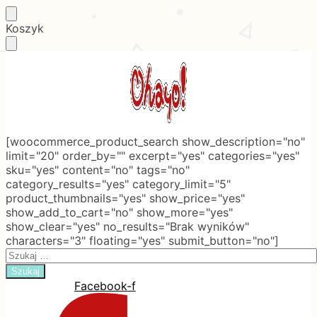
Skip
Skip
Koszyk
to
to
navigation
content
[woocommerce_product_search show_description="no"
limit="20" order_by="" excerpt="yes" categories="yes"
sku="yes" content="no" tags="no"
category_results="yes" category_limit="5"
product_thumbnails="yes" show_price="yes"
show_add_to_cart="no" show_more="yes"
show_clear="yes" no_results="Brak wyników"
characters="3" floating="yes" submit_button="no"]
Search
for:
Facebook-f