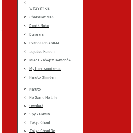
WSZYSTKIE
Chainsaw Man
Death Note
Durarara
Evangelion ANIMA
Jujutsu Kaisen
Miecz Zabójcy Demonów
My Hero Academia
Naruto Shinden
Naruto
No Game No Life
Overlord
Spy x Family
Tokyo Ghoul
Tokyo Ghoul:Re