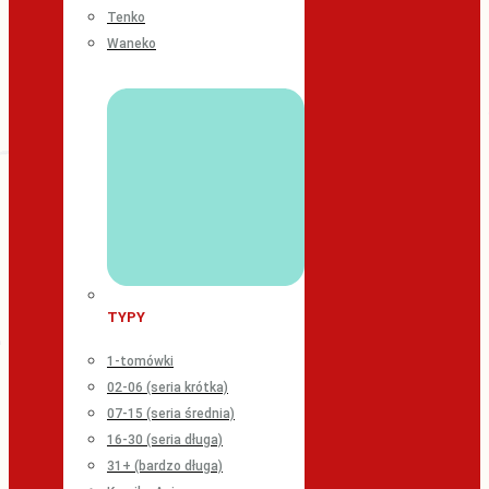
Tenko
Waneko
TYPY
1-tomówki
02-06 (seria krótka)
07-15 (seria średnia)
16-30 (seria długa)
31+ (bardzo długa)