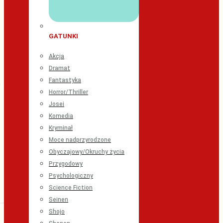
GATUNKI
Akcja
Dramat
Fantastyka
Horror/Thriller
Josei
Komedia
Kryminał
Moce nadprzyrodzone
Obyczajowy/Okruchy życia
Przygodowy
Psychologiczny
Science Fiction
Seinen
Shojo