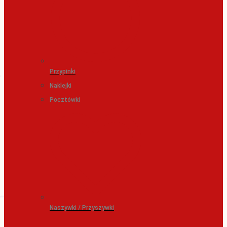
Przypinki
Naklejki
Pocztówki
Naszywki / Przyszywki