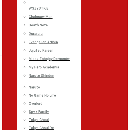
WSZYSTKIE
Chainsaw Man
Death Note
Durarara
Evangelion ANIMA
Jujutsu Kaisen
Miecz Zabójcy Demonów
My Hero Academia
Naruto Shinden
Naruto
No Game No Life
Overlord
Spy x Family
Tokyo Ghoul
Tokyo Ghoul:Re