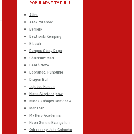
POPULARNE TYTUŁU
Akira
Atak tytanów
Berserk
Beztroski Kemping
Bleach
Bungou Stray Dogs
Chainsaw Man
Death Note
Dobranoc, Punpunie
Dragon Ball
Jujutsu Kaisen
Klasa Skrytobójców
Miecz Zabójcy Demonów
Monster
My Hero Academia
Neon Gensis Evangelion
Odrodzony Jako Galareta