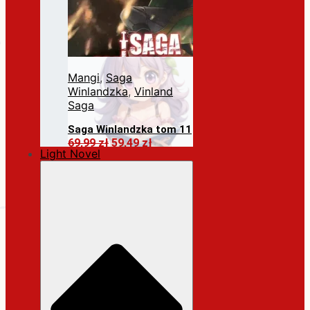
Mangi
,
Saga
Winlandzka
,
Vinland
Saga
Saga Winlandzka tom 11
Pierwotna
Aktualna
69,99
zł
59,49
zł
Light Novel
cena
cena
Dodaj do koszyka
wynosiła:
wynosi:
69,99 zł.
59,49 zł.