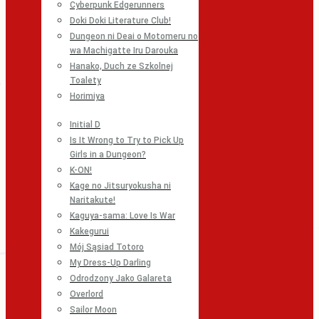
Cyberpunk Edgerunners
Doki Doki Literature Club!
Dungeon ni Deai o Motomeru no
wa Machigatte Iru Darouka
Hanako, Duch ze Szkolnej
Toalety
Horimiya
Initial D
Is It Wrong to Try to Pick Up
Girls in a Dungeon?
K-ON!
Kage no Jitsuryokusha ni
Naritakute!
Kaguya-sama: Love Is War
Kakegurui
Mój Sąsiad Totoro
My Dress-Up Darling
Odrodzony Jako Galareta
Overlord
Sailor Moon