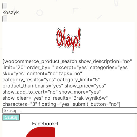
Skip
Skip
Koszyk
to
to
navigation
content
[woocommerce_product_search show_description="no"
limit="20" order_by="" excerpt="yes" categories="yes"
sku="yes" content="no" tags="no"
category_results="yes" category_limit="5"
product_thumbnails="yes" show_price="yes"
show_add_to_cart="no" show_more="yes"
show_clear="yes" no_results="Brak wyników"
characters="3" floating="yes" submit_button="no"]
Search
for:
Facebook-f