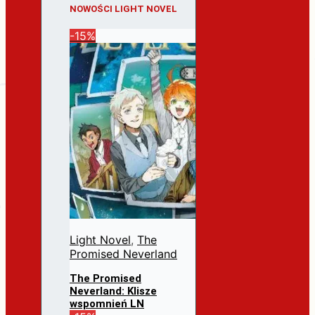
NOWOŚCI LIGHT NOVEL
-15%
Light Novel
,
The
Promised Neverland
The Promised
Neverland: Klisze
wspomnień LN