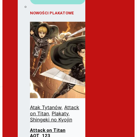
NOWOŚCI PLAKATOWE
Atak Tytanów
,
Attack
on Titan
,
Plakaty
,
Shingeki no Kyojin
Attack on Titan
AOT_123