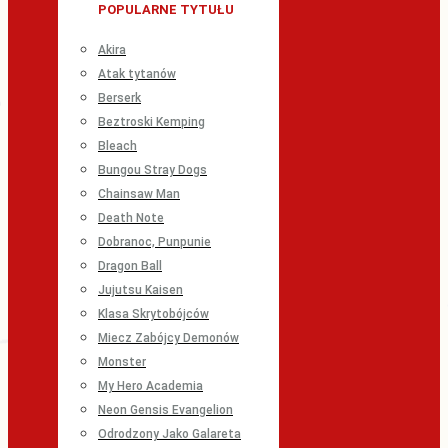
POPULARNE TYTUŁU
Akira
Atak tytanów
Berserk
Beztroski Kemping
Bleach
Bungou Stray Dogs
Chainsaw Man
Death Note
Dobranoc, Punpunie
Dragon Ball
Jujutsu Kaisen
Klasa Skrytobójców
Miecz Zabójcy Demonów
Monster
My Hero Academia
Neon Gensis Evangelion
Odrodzony Jako Galareta