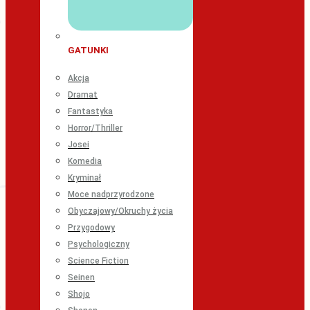
GATUNKI
Akcja
Dramat
Fantastyka
Horror/Thriller
Josei
Komedia
Kryminał
Moce nadprzyrodzone
Obyczajowy/Okruchy życia
Przygodowy
Psychologiczny
Science Fiction
Seinen
Shojo