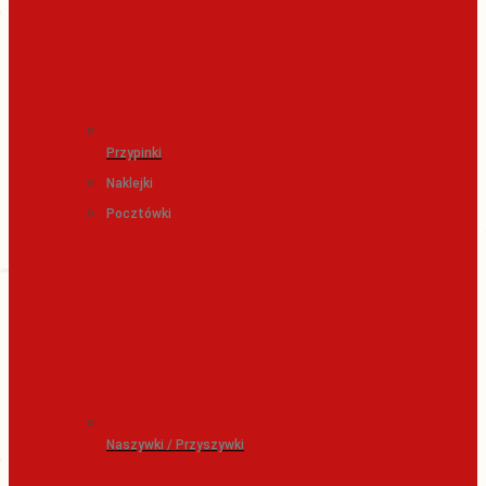
Przypinki
Naklejki
Pocztówki
Naszywki / Przyszywki