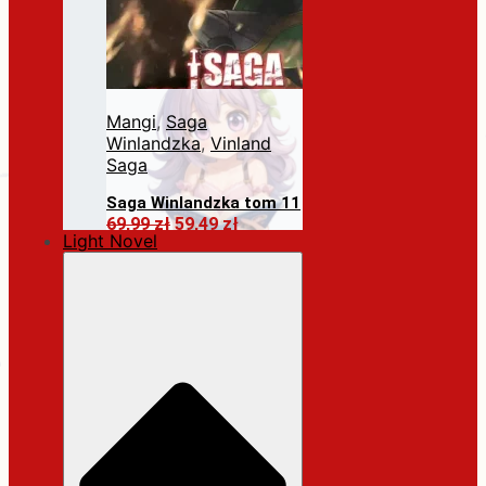
Mangi
,
Saga
Winlandzka
,
Vinland
Saga
Saga Winlandzka tom 11
Pierwotna
Aktualna
69,99
zł
59,49
zł
Light Novel
cena
cena
Dodaj do koszyka
wynosiła:
wynosi:
69,99 zł.
59,49 zł.