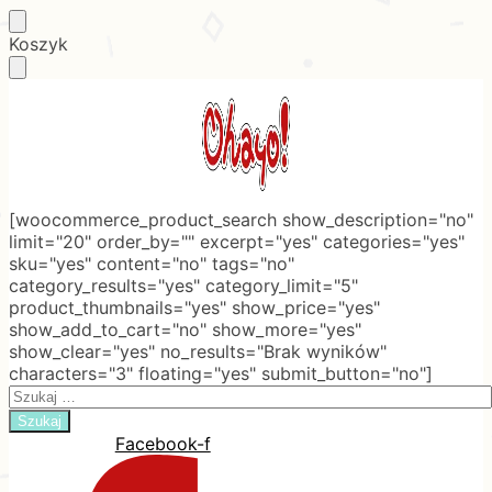
Skip
Skip
Koszyk
to
to
navigation
content
[woocommerce_product_search show_description="no"
limit="20" order_by="" excerpt="yes" categories="yes"
sku="yes" content="no" tags="no"
category_results="yes" category_limit="5"
product_thumbnails="yes" show_price="yes"
show_add_to_cart="no" show_more="yes"
show_clear="yes" no_results="Brak wyników"
characters="3" floating="yes" submit_button="no"]
Search
for:
Facebook-f