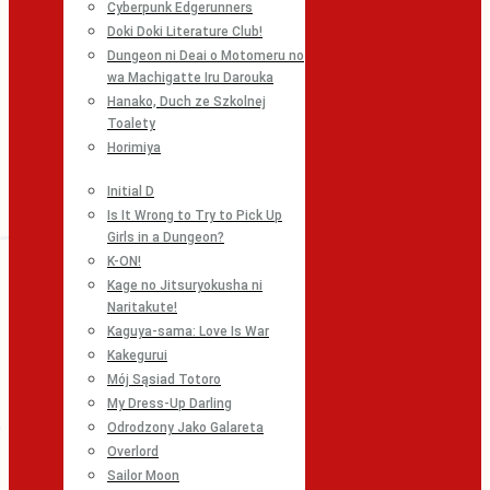
Cyberpunk Edgerunners
Doki Doki Literature Club!
Dungeon ni Deai o Motomeru no
wa Machigatte Iru Darouka
Hanako, Duch ze Szkolnej
Toalety
Horimiya
Initial D
Is It Wrong to Try to Pick Up
Girls in a Dungeon?
K-ON!
Kage no Jitsuryokusha ni
Naritakute!
Kaguya-sama: Love Is War
Kakegurui
Mój Sąsiad Totoro
My Dress-Up Darling
Odrodzony Jako Galareta
Overlord
Sailor Moon