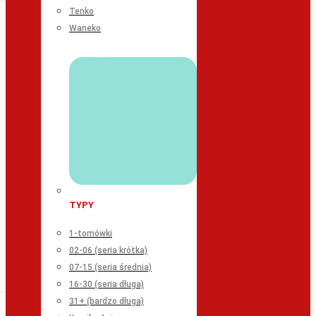
Tenko
Waneko
TYPY
1-tomówki
02-06 (seria krótka)
07-15 (seria średnia)
16-30 (seria długa)
31+ (bardzo długa)