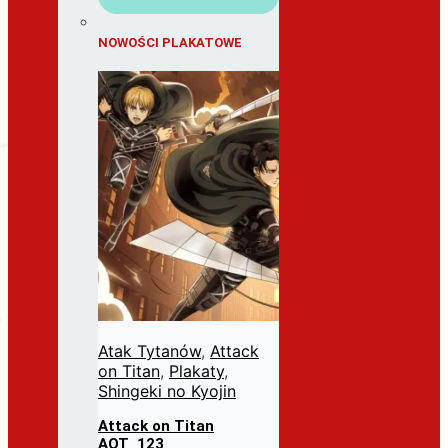
NOWOŚCI PLAKATOWE
Atak Tytanów
,
Attack
on Titan
,
Plakaty
,
Shingeki no Kyojin
Attack on Titan
AOT_123