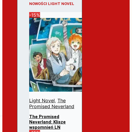
NOWOŚCI LIGHT NOVEL
-15%
Light Novel
,
The
Promised Neverland
The Promised
Neverland: Klisze
wspomnień LN