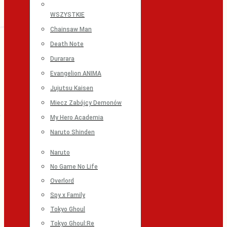
WSZYSTKIE
Chainsaw Man
Death Note
Durarara
Evangelion ANIMA
Jujutsu Kaisen
Miecz Zabójcy Demonów
My Hero Academia
Naruto Shinden
Naruto
No Game No Life
Overlord
Spy x Family
Tokyo Ghoul
Tokyo Ghoul:Re