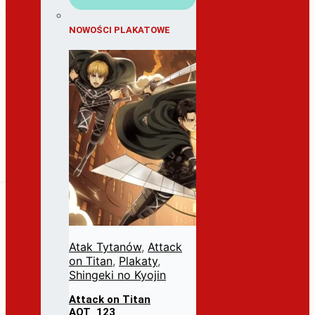
NOWOŚCI PLAKATOWE
Atak Tytanów
,
Attack
on Titan
,
Plakaty
,
Shingeki no Kyojin
Attack on Titan
AOT_123