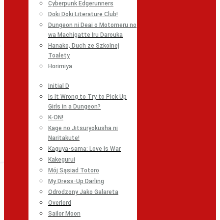
Cyberpunk Edgerunners
Doki Doki Literature Club!
Dungeon ni Deai o Motomeru no
wa Machigatte Iru Darouka
Hanako, Duch ze Szkolnej
Toalety
Horimiya
Initial D
Is It Wrong to Try to Pick Up
Girls in a Dungeon?
K-ON!
Kage no Jitsuryokusha ni
Naritakute!
Kaguya-sama: Love Is War
Kakegurui
Mój Sąsiad Totoro
My Dress-Up Darling
Odrodzony Jako Galareta
Overlord
Sailor Moon