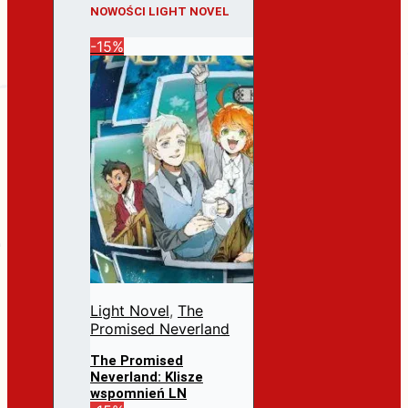
NOWOŚCI LIGHT NOVEL
-15%
Light Novel
,
The
Promised Neverland
The Promised
Neverland: Klisze
wspomnień LN