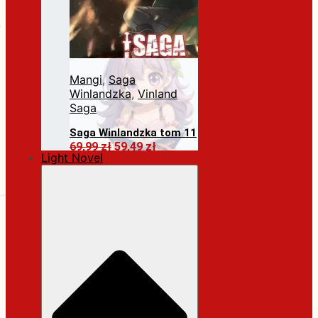
Mangi
,
Saga
Winlandzka
,
Vinland
Saga
Saga Winlandzka tom 11
Pierwotna
Aktualna
69,99
zł
59,49
zł
Light Novel
cena
cena
Dodaj do koszyka
wynosiła:
wynosi:
69,99 zł.
59,49 zł.