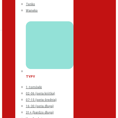
Tenko
Waneko
TYPY
1-tomówki
02-06 (seria krótka)
07-15 (seria średnia)
16-30 (seria długa)
31+ (bardzo długa)