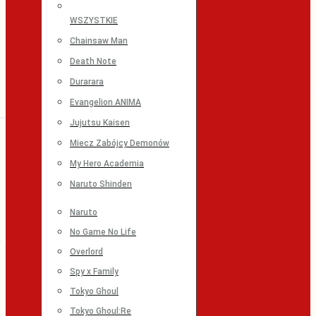
WSZYSTKIE
Chainsaw Man
Death Note
Durarara
Evangelion ANIMA
Jujutsu Kaisen
Miecz Zabójcy Demonów
My Hero Academia
Naruto Shinden
Naruto
No Game No Life
Overlord
Spy x Family
Tokyo Ghoul
Tokyo Ghoul:Re