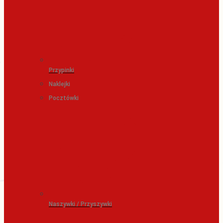
Przypinki
Naklejki
Pocztówki
Naszywki / Przyszywki