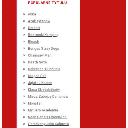
POPULARNE TYTUŁU
Akira
Atak tytanów
Berserk
Beztroski Kemping
Bleach
Bungou Stray Dogs
Chainsaw Man
Death Note
Dobranoc, Punpunie
Dragon Ball
Jujutsu Kaisen
Klasa Skrytobójców
Miecz Zabójcy Demonów
Monster
My Hero Academia
Neon Gensis Evangelion
Odrodzony Jako Galareta