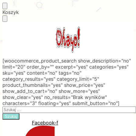
Skip
Skip
Koszyk
to
to
navigation
content
[woocommerce_product_search show_description="no"
limit="20" order_by="" excerpt="yes" categories="yes"
sku="yes" content="no" tags="no"
category_results="yes" category_limit="5"
product_thumbnails="yes" show_price="yes"
show_add_to_cart="no" show_more="yes"
show_clear="yes" no_results="Brak wyników"
characters="3" floating="yes" submit_button="no"]
Search
for:
Facebook-f