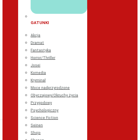
GATUNKI
Akcja
Dramat
Fantastyka
Horror/Thriller
Josei
Komedia
Kryminał
Moce nadprzyrodzone
Obyczajowy/Okruchy życia
Przygodowy
Psychologiczny
Science Fiction
Seinen
Shojo