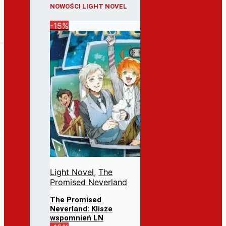
NOWOŚCI LIGHT NOVEL
-15%
Light Novel
,
The
Promised Neverland
The Promised
Neverland: Klisze
wspomnień LN