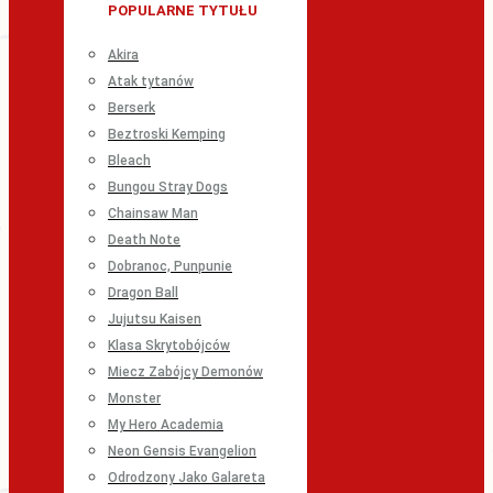
POPULARNE TYTUŁU
Akira
Atak tytanów
Berserk
Beztroski Kemping
Bleach
Bungou Stray Dogs
Chainsaw Man
Death Note
Dobranoc, Punpunie
Dragon Ball
Jujutsu Kaisen
Klasa Skrytobójców
Miecz Zabójcy Demonów
Monster
My Hero Academia
Neon Gensis Evangelion
Odrodzony Jako Galareta