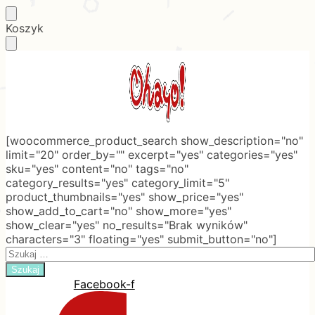
Skip
Skip
Koszyk
to
to
navigation
content
[woocommerce_product_search show_description="no"
limit="20" order_by="" excerpt="yes" categories="yes"
sku="yes" content="no" tags="no"
category_results="yes" category_limit="5"
product_thumbnails="yes" show_price="yes"
show_add_to_cart="no" show_more="yes"
show_clear="yes" no_results="Brak wyników"
characters="3" floating="yes" submit_button="no"]
Search
for:
Facebook-f