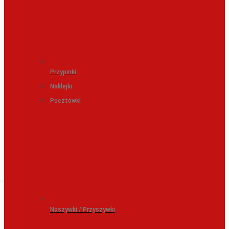
Przypinki
Naklejki
Pocztówki
Naszywki / Przyszywki