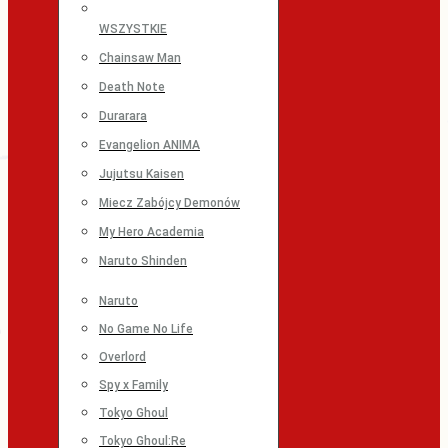
WSZYSTKIE
Chainsaw Man
Death Note
Durarara
Evangelion ANIMA
Jujutsu Kaisen
Miecz Zabójcy Demonów
My Hero Academia
Naruto Shinden
Naruto
No Game No Life
Overlord
Spy x Family
Tokyo Ghoul
Tokyo Ghoul:Re