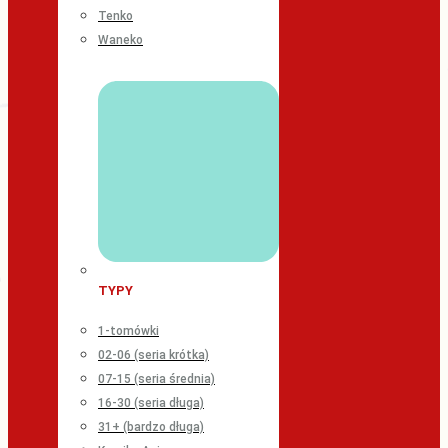
Tenko
Waneko
TYPY
1-tomówki
02-06 (seria krótka)
07-15 (seria średnia)
16-30 (seria długa)
31+ (bardzo długa)