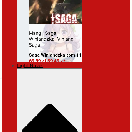
Mangi
,
Saga
Winlandzka
,
Vinland
Saga
Saga Winlandzka tom 11
Pierwotna
Aktualna
69,99
zł
59,49
zł
Light Novel
cena
cena
Dodaj do koszyka
wynosiła:
wynosi:
69,99 zł.
59,49 zł.