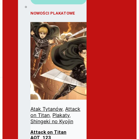
NOWOŚCI PLAKATOWE
Atak Tytanów
,
Attack
on Titan
,
Plakaty
,
Shingeki no Kyojin
Attack on Titan
AOT_123