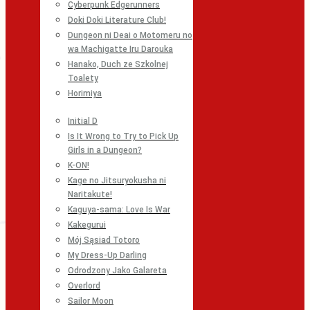
Cyberpunk Edgerunners
Doki Doki Literature Club!
Dungeon ni Deai o Motomeru no
wa Machigatte Iru Darouka
Hanako, Duch ze Szkolnej
Toalety
Horimiya
Initial D
Is It Wrong to Try to Pick Up
Girls in a Dungeon?
K-ON!
Kage no Jitsuryokusha ni
Naritakute!
Kaguya-sama: Love Is War
Kakegurui
Mój Sąsiad Totoro
My Dress-Up Darling
Odrodzony Jako Galareta
Overlord
Sailor Moon