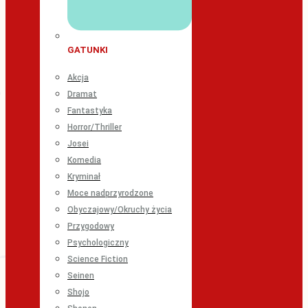
GATUNKI
Akcja
Dramat
Fantastyka
Horror/Thriller
Josei
Komedia
Kryminał
Moce nadprzyrodzone
Obyczajowy/Okruchy życia
Przygodowy
Psychologiczny
Science Fiction
Seinen
Shojo